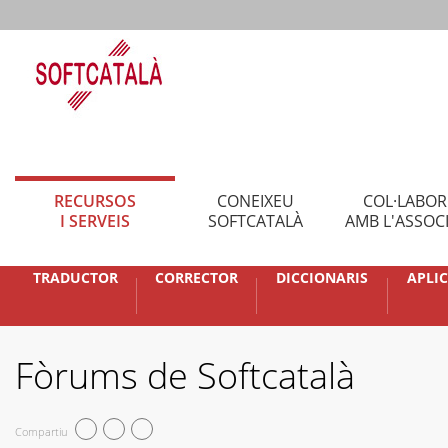
RECURSOS
CONEIXEU
COL·LABO
I SERVEIS
SOFTCATALÀ
AMB L'ASSOC
TRADUCTOR
CORRECTOR
DICCIONARIS
APLI
Fòrums de Softcatalà
Compartiu