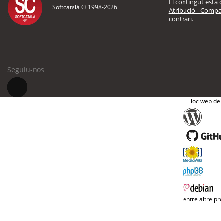
El contingut està d
Softcatalà © 1998-
2026
Atribució - Compar
contrari.
Seguiu-nos
El lloc web de
entre altre pr