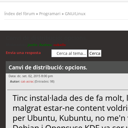
Índex del fòrum
»
Programari
»
GNU/Linux
Canvi de distribució: opcions.
Moderadors:
jordis
,
Andreu
,
cubells
Envia una resposta
Canvi de distribució: opcions.
Data: dc. set. 02, 2015 8:00 pm
Autor:
cat-acrac
(Entrades: 98)
Tinc instal·lada des de fa molt, 
malgrat estar-ne content voldri
per Ubuntu, Kubuntu, no me'n va
Debian i Opensuse KDE va ser 