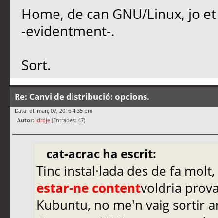
Home, de can GNU/Linux, jo e
-evidentment-.
Sort.
Re: Canvi de distribució: opcions.
Data: dl. març 07, 2016 4:35 pm
Autor:
idroje
(Entrades: 47)
cat-acrac ha escrit:
Tinc instal·lada des de fa molt,
estar-ne content
voldria prova
Kubuntu, no me'n vaig sortir am