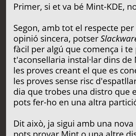
Primer, si et va bé Mint-KDE, no
Segon, amb tot el respecte per
opinió sincera, potser
Slackwar
fàcil per algú que comença i t
t'aconsellaria instal·lar dins d
les proves creant el que es co
les proves sense risc d'espatlla
dia que trobes una distro que et
pots fer-ho en una altra parti
Dit això, ja sigui amb una nova 
pots provar Mint o una altre dis