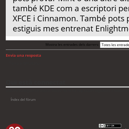
també KDE com a escriptori pe
XFCE i Cinnamon. També pots p
estiguis mes entrenat Enlight
Mostra les entrades dels darrers:
Envia una resposta
Torna a: GNU/Linux
Qui està connectat
Usuaris navegant en aquest fòrum: No hi ha cap usuari registrat i 3 visitants
Índex del fòrum