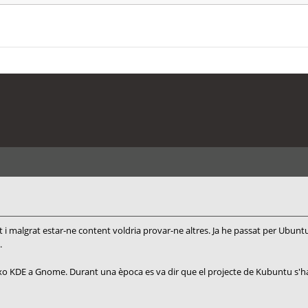
int i malgrat estar-ne content voldria provar-ne altres. Ja he passat per Ubun
.
ixo KDE a Gnome. Durant una època es va dir que el projecte de Kubuntu s'