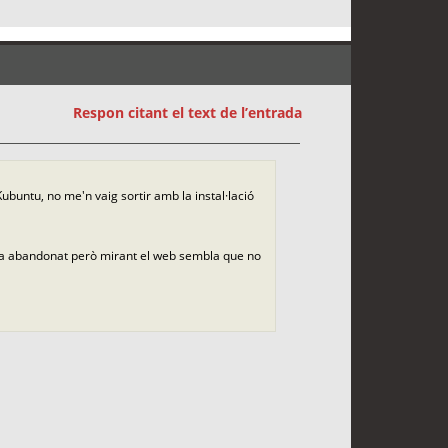
Respon citant el text de l’entrada
Kubuntu, no me'n vaig sortir amb la instal·lació
via abandonat però mirant el web sembla que no