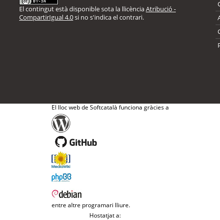
El contingut està disponible sota la llicència
Atribució -
CompartirIgual 4.0
si no s'indica el contrari.
El lloc web de Softcatalà funciona gràcies a
entre altre programari lliure.
Hostatjat a: