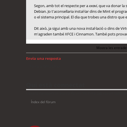
Segon, amb tot el respecte per a
xxavi
, que va donar la 
Debian. Jo t'aconsellaria instal·lar dins de Mint el prog
o el sistema principal. El dia que trobes una distro que 
Dit això, ja sigui amb una nova instal·lació o dins de Vi
m'agraden també XFCE i Cinnamon. També pots provar L
Mostra les entrade
Envia una resposta
Torna a: GNU/Linux
Qui està connectat
Usuaris navegant en aquest fòrum: No hi ha cap usuari registrat 
Índex del fòrum