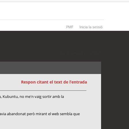
PMF
Inicia la sessió
3 entrades • Pàgina
1
de
1
Respon citant el text de l’entrada
tu, Kubuntu, no me'n vaig sortir amb la
havia abandonat però mirant el web sembla que