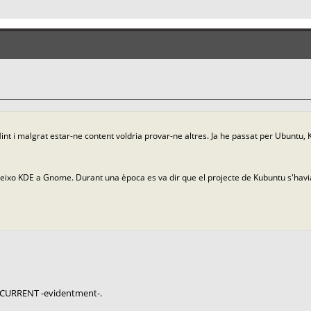
Mint i malgrat estar-ne content voldria provar-ne altres. Ja he passat per Ubuntu, 
reixo KDE a Gnome. Durant una època es va dir que el projecte de Kubuntu s'ha
-CURRENT -evidentment-.