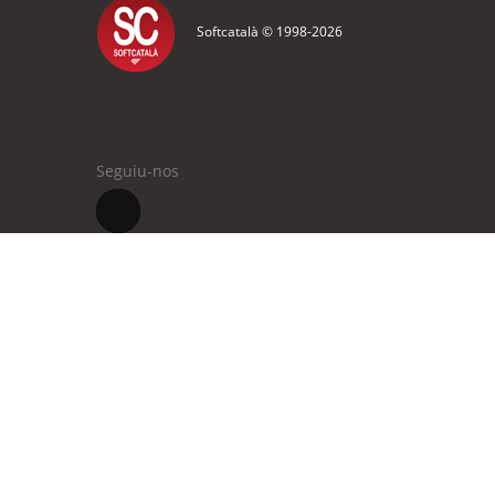
Softcatalà © 1998-
2026
Seguiu-nos