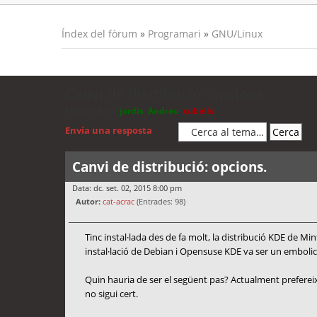
Índex del fòrum
»
Programari
»
GNU/Linux
Canvi de distribució: opcions.
Moderadors:
jordis
,
Andreu
,
cubells
Envia una resposta
Canvi de distribució: opcions.
Data: dc. set. 02, 2015 8:00 pm
Autor:
cat-acrac
(Entrades: 98)
Tinc instal·lada des de fa molt, la distribució KDE de M
instal·lació de Debian i Opensuse KDE va ser un embolic
Quin hauria de ser el següent pas? Actualment prefere
no sigui cert.