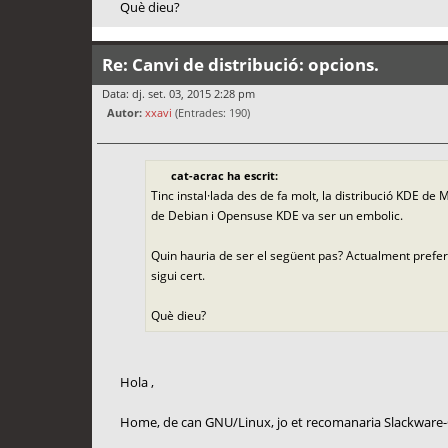
Què dieu?
Re: Canvi de distribució: opcions.
Data: dj. set. 03, 2015 2:28 pm
Autor:
xxavi
(Entrades: 190)
cat-acrac ha escrit:
Tinc instal·lada des de fa molt, la distribució KDE de 
de Debian i Opensuse KDE va ser un embolic.
Quin hauria de ser el següent pas? Actualment prefe
sigui cert.
Què dieu?
Hola ,
Home, de can GNU/Linux, jo et recomanaria Slackware