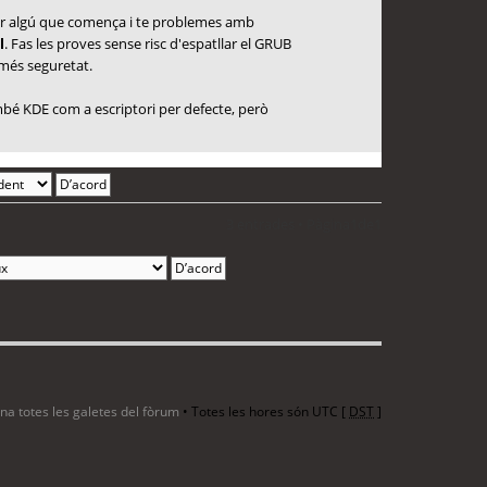
 per algú que comença i te problemes amb
l
. Fas les proves sense risc d'espatllar el GRUB
 més seguretat.
també KDE com a escriptori per defecte, però
3 entrades • Pàgina
1
de
1
ina totes les galetes del fòrum
• Totes les hores són UTC [
DST
]