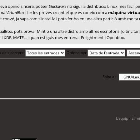
seva opinió sincera, potser
Slackware
no sigui la distribució Linux mes fàcil
rama
VirtualBox
i fer les proves creant el que es coneix com a
màquina virtua
et convé, ja saps com s'instal·la i pots fer-ho en una altra partició amb molta
rtualBox, pots provar Mint o una altre distro amb altres escriptoris: Jo tinc 
XDE, MATE... i quan estiguis mes entrenat Enlightment i Openbox.
s dels darrers:
Ordena per
Salta a :
i 19 visitants
L’equip
•
Elim