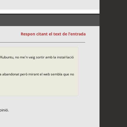
Respon citant el text de l’entrada
 Kubuntu, no me'n vaig sortir amb la instal·lació
via abandonat però mirant el web sembla que no
pinió.