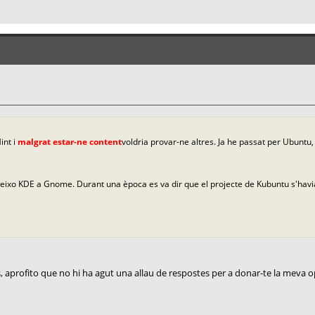
int i
malgrat estar-ne content
voldria provar-ne altres. Ja he passat per Ubuntu,
reixo KDE a Gnome. Durant una època es va dir que el projecte de Kubuntu s'ha
is, aprofito que no hi ha agut una allau de respostes per a donar-te la meva o