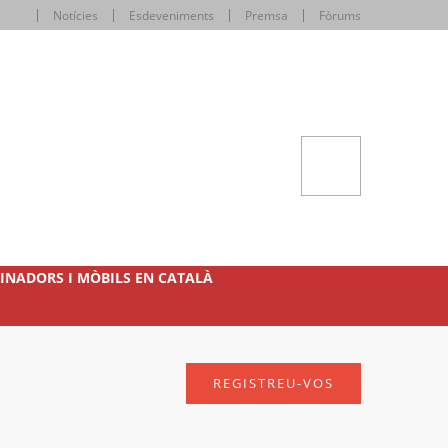
Notícies
Esdeveniments
Premsa
Fòrums
INADORS I MÒBILS EN CATALÀ
REGISTREU-VOS