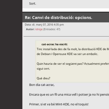
Sort.
Re: Canvi de distribució: opcions.
Data: dl. març 07, 2016 4:35 pm
Autor:
idroje
(Entrades: 47)
cat-acrac ha escrit:
Tinc instal·lada des de fa molt, la distribució KDE de M
de Debian i Opensuse KDE va ser un embolic.
Quin hauria de ser el següent pas? Actualment prefe
sigui cert.
Què dieu?
Bon dia cat-acrac,
Encara que es un fil una mica vell i potser ja no hi pens
Primer, si et va bé Mint-KDE, no el toquis!