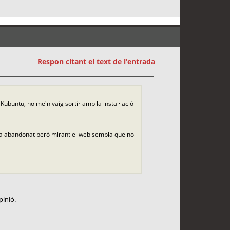
Respon citant el text de l’entrada
 Kubuntu, no me'n vaig sortir amb la instal·lació
via abandonat però mirant el web sembla que no
pinió.