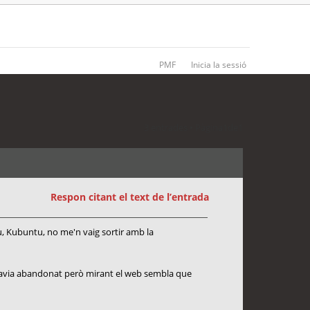
PMF
Inicia la sessió
3 entrades • Pàgina
1
de
1
Respon citant el text de l’entrada
tu, Kubuntu, no me'n vaig sortir amb la
havia abandonat però mirant el web sembla que