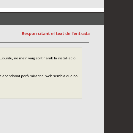
Respon citant el text de l’entrada
Kubuntu, no me'n vaig sortir amb la instal·lació
via abandonat però mirant el web sembla que no