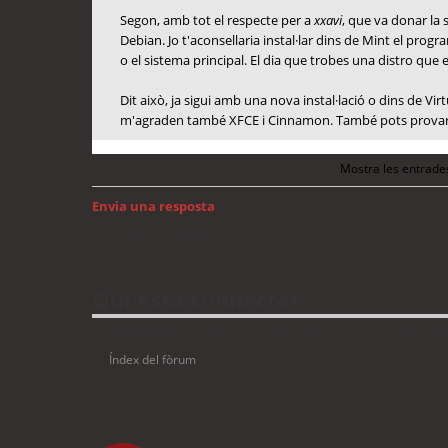
Segon, amb tot el respecte per a
xxavi
, que va donar la 
Debian. Jo t'aconsellaria instal·lar dins de Mint el prog
o el sistema principal. El dia que trobes una distro que 
Dit això, ja sigui amb una nova instal·lació o dins de Vi
m'agraden també XFCE i Cinnamon. També pots provar L
Mostra les entrade
Envia una resposta
Torna a: GNU/Linux
Qui està connectat
Usuaris navegant en aquest fòrum: No hi ha cap usuari registrat 
Índex del fòrum