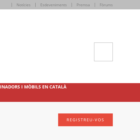
Notícies
Esdeveniments
Premsa
Fòrums
INADORS I MÒBILS EN CATALÀ
REGISTREU-VOS