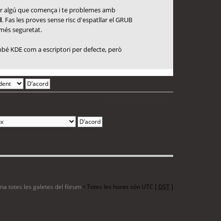
 per algú que comença i te problemes amb
l
. Fas les proves sense risc d'espatllar el GRUB
 més seguretat.
també KDE com a escriptori per defecte, però
3 entrades • Pàgina
1
de
1
ina totes les galetes del fòrum
• Totes les hores són UTC [
DST
]