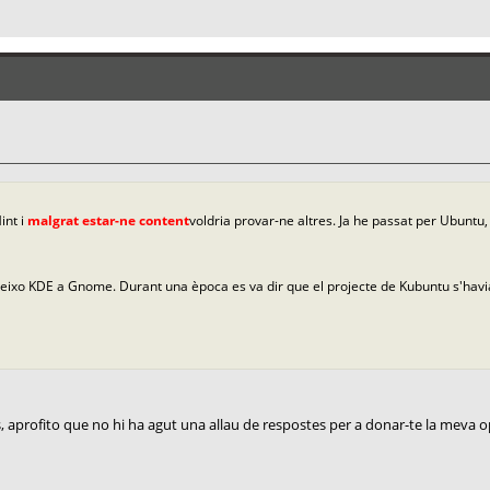
int i
malgrat estar-ne content
voldria provar-ne altres. Ja he passat per Ubuntu,
reixo KDE a Gnome. Durant una època es va dir que el projecte de Kubuntu s'ha
is, aprofito que no hi ha agut una allau de respostes per a donar-te la meva o