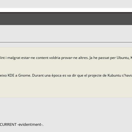
Mint i malgrat estar-ne content voldria provar-ne altres. Ja he passat per Ubuntu, 
reixo KDE a Gnome. Durant una època es va dir que el projecte de Kubuntu s'ha
-CURRENT -evidentment-.