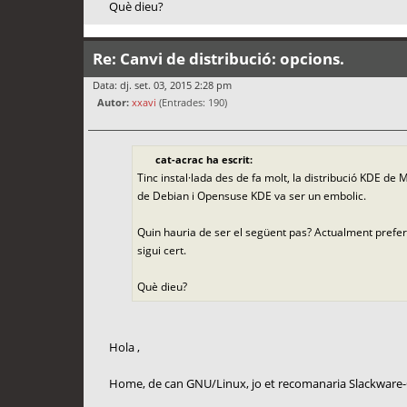
Què dieu?
Re: Canvi de distribució: opcions.
Data: dj. set. 03, 2015 2:28 pm
Autor:
xxavi
(Entrades: 190)
cat-acrac ha escrit:
Tinc instal·lada des de fa molt, la distribució KDE de 
de Debian i Opensuse KDE va ser un embolic.
Quin hauria de ser el següent pas? Actualment prefe
sigui cert.
Què dieu?
Hola ,
Home, de can GNU/Linux, jo et recomanaria Slackware