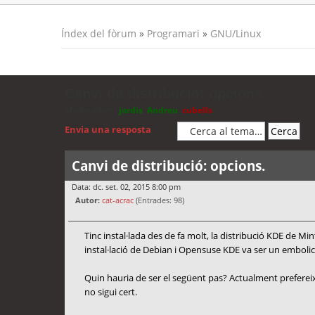
Índex del fòrum
»
Programari
»
GNU/Linux
Canvi de distribució: opcions.
Moderadors:
jordis
,
Andreu
,
cubells
Envia una resposta
Canvi de distribució: opcions.
Data: dc. set. 02, 2015 8:00 pm
Autor:
cat-acrac
(Entrades: 98)
Tinc instal·lada des de fa molt, la distribució KDE de M
instal·lació de Debian i Opensuse KDE va ser un embolic
Quin hauria de ser el següent pas? Actualment prefere
no sigui cert.