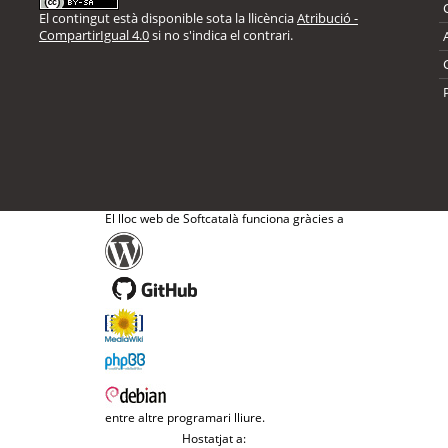
El contingut està disponible sota la llicència
Atribució -
CompartirIgual 4.0
si no s'indica el contrari.
El lloc web de Softcatalà funciona gràcies a
entre altre programari lliure.
Hostatjat a: