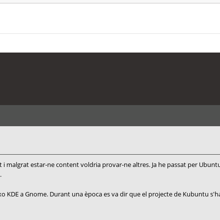
int i malgrat estar-ne content voldria provar-ne altres. Ja he passat per Ubun
.
ixo KDE a Gnome. Durant una època es va dir que el projecte de Kubuntu s'