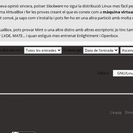
seva opinió sincera, potser
Slackware
no sigui la distribució Linux mes fàcil
rama
VirtualBox
i fer les proves creant el que es coneix com a
màquina virtua
et convé, ja saps com s'instal·la i pots fer-ho en una altra partició amb molta
rtualBox, pots provar Mint o una altre distro amb altres escriptoris: Jo tinc 
XDE, MATE... i quan estiguis mes entrenat Enlightment i Openbox.
s dels darrers:
Ordena per
Salta a :
i 11 visitants
L’equip
•
Elim