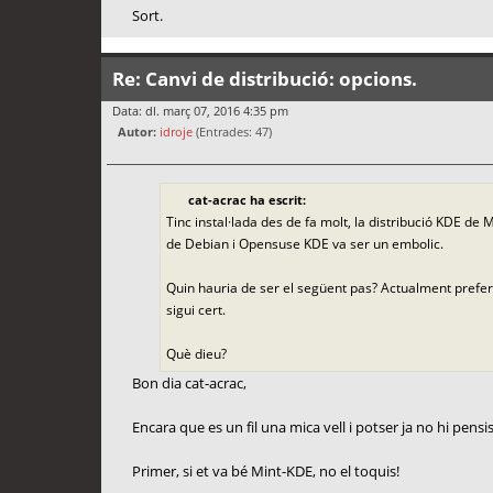
Sort.
Re: Canvi de distribució: opcions.
Data: dl. març 07, 2016 4:35 pm
Autor:
idroje
(Entrades: 47)
cat-acrac ha escrit:
Tinc instal·lada des de fa molt, la distribució KDE de M
de Debian i Opensuse KDE va ser un embolic.
Quin hauria de ser el següent pas? Actualment prefe
sigui cert.
Què dieu?
Bon dia cat-acrac,
Encara que es un fil una mica vell i potser ja no hi pens
Primer, si et va bé Mint-KDE, no el toquis!