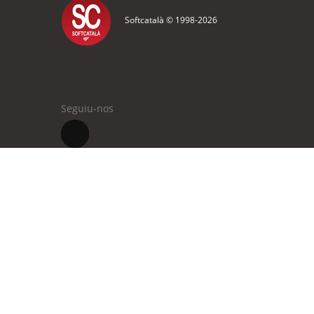
Softcatalà © 1998-
2026
Seguiu-nos