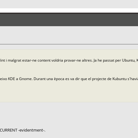
Mint i malgrat estar-ne content voldria provar-ne altres. Ja he passat per Ubuntu, 
reixo KDE a Gnome. Durant una època es va dir que el projecte de Kubuntu s'ha
-CURRENT -evidentment-.