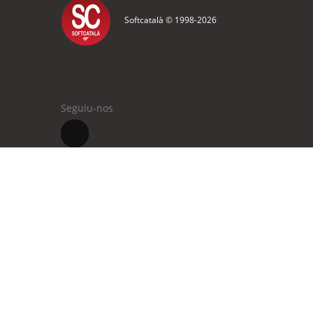
Softcatalà © 1998-
2026
Seguiu-nos