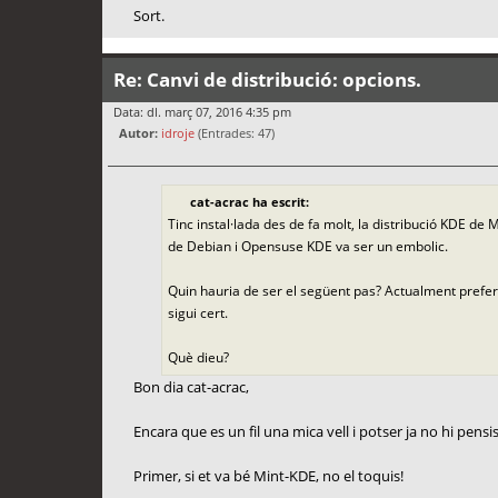
Sort.
Re: Canvi de distribució: opcions.
Data: dl. març 07, 2016 4:35 pm
Autor:
idroje
(Entrades: 47)
cat-acrac ha escrit:
Tinc instal·lada des de fa molt, la distribució KDE de M
de Debian i Opensuse KDE va ser un embolic.
Quin hauria de ser el següent pas? Actualment prefe
sigui cert.
Què dieu?
Bon dia cat-acrac,
Encara que es un fil una mica vell i potser ja no hi pens
Primer, si et va bé Mint-KDE, no el toquis!