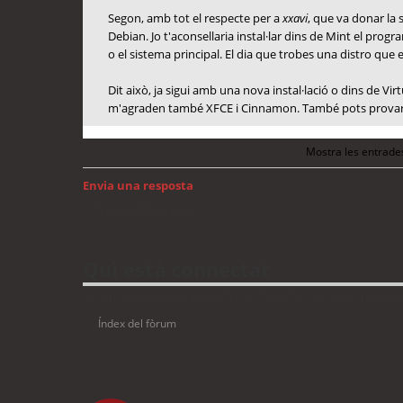
Segon, amb tot el respecte per a
xxavi
, que va donar la 
Debian. Jo t'aconsellaria instal·lar dins de Mint el prog
o el sistema principal. El dia que trobes una distro que 
Dit això, ja sigui amb una nova instal·lació o dins de Vi
m'agraden també XFCE i Cinnamon. També pots provar L
Mostra les entrade
Envia una resposta
Torna a: GNU/Linux
Qui està connectat
Usuaris navegant en aquest fòrum: No hi ha cap usuari registrat 
Índex del fòrum