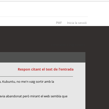
PMF
Inicia la sessió
3 entrades • Pàgina
1
de
1
Respon citant el text de l’entrada
tu, Kubuntu, no me'n vaig sortir amb la
havia abandonat però mirant el web sembla que