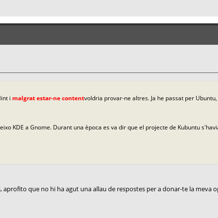
int i
malgrat estar-ne content
voldria provar-ne altres. Ja he passat per Ubuntu,
reixo KDE a Gnome. Durant una època es va dir que el projecte de Kubuntu s'ha
is, aprofito que no hi ha agut una allau de respostes per a donar-te la meva o