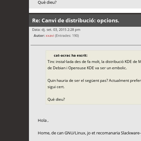
Què dieu?
Re: Canvi de distribució: opcions.
Data: dj. set. 03, 2015 2:28 pm
Autor:
xxavi
(Entrades: 190)
cat-acrac ha escrit:
Tinc instal·lada des de fa molt, la distribució KDE de 
de Debian i Opensuse KDE va ser un embolic.
Quin hauria de ser el següent pas? Actualment prefe
sigui cert.
Què dieu?
Hola ,
Home, de can GNU/Linux, jo et recomanaria Slackware