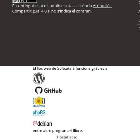
El contingut està disponible sota la llicència
Atribució -
CompartirIgual 4.0
si no s'indica el contrari.
El lloc web de Softcatalà funciona gràcies a
entre altre programari lliure.
Hostatjat a: