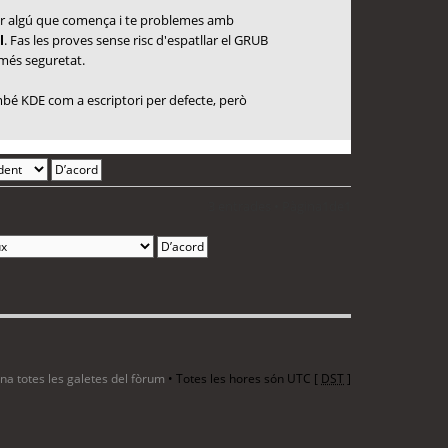
 per algú que comença i te problemes amb
l
. Fas les proves sense risc d'espatllar el GRUB
 més seguretat.
també KDE com a escriptori per defecte, però
3 entrades • Pàgina
1
de
1
ina totes les galetes del fòrum
• Totes les hores són UTC [
DST
]