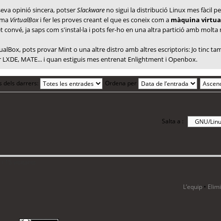
seva opinió sincera, potser
Slackware
no sigui la distribució Linux mes fàcil
rama
VirtualBox
i fer les proves creant el que es coneix com a
màquina virtua
et convé, ja saps com s'instal·la i pots fer-ho en una altra partició amb molta
rtualBox, pots provar Mint o una altre distro amb altres escriptoris: Jo tinc 
XDE, MATE... i quan estiguis mes entrenat Enlightment i Openbox.
s dels darrers:
Ordena per
Salta a :
i 15 visitants
L’equip
•
Elim