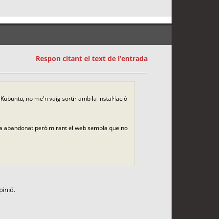
Respon citant el text de l’entrada
 Kubuntu, no me'n vaig sortir amb la instal·lació
via abandonat però mirant el web sembla que no
pinió.