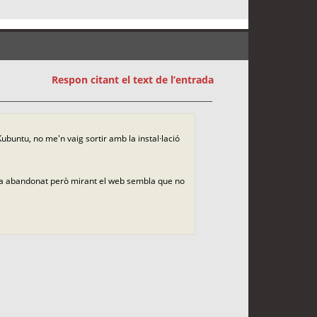
Respon citant el text de l’entrada
Kubuntu, no me'n vaig sortir amb la instal·lació
via abandonat però mirant el web sembla que no