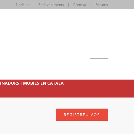
Notícies
Esdeveniments
Premsa
Fòrums
INADORS I MÒBILS EN CATALÀ
REGISTREU-VOS