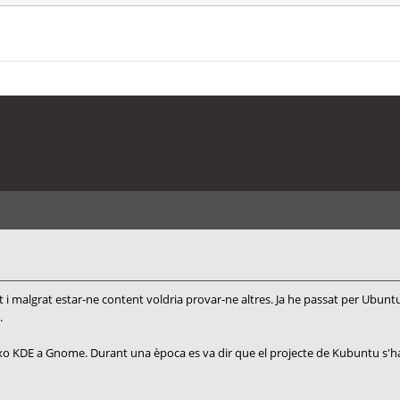
int i malgrat estar-ne content voldria provar-ne altres. Ja he passat per Ubun
.
ixo KDE a Gnome. Durant una època es va dir que el projecte de Kubuntu s'