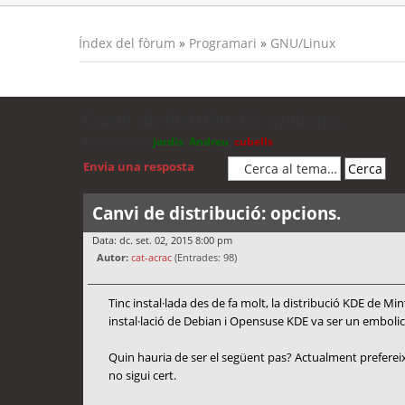
Índex del fòrum
»
Programari
»
GNU/Linux
Canvi de distribució: opcions.
Moderadors:
jordis
,
Andreu
,
cubells
Envia una resposta
Canvi de distribució: opcions.
Data: dc. set. 02, 2015 8:00 pm
Autor:
cat-acrac
(Entrades: 98)
Tinc instal·lada des de fa molt, la distribució KDE de M
instal·lació de Debian i Opensuse KDE va ser un embolic
Quin hauria de ser el següent pas? Actualment prefere
no sigui cert.