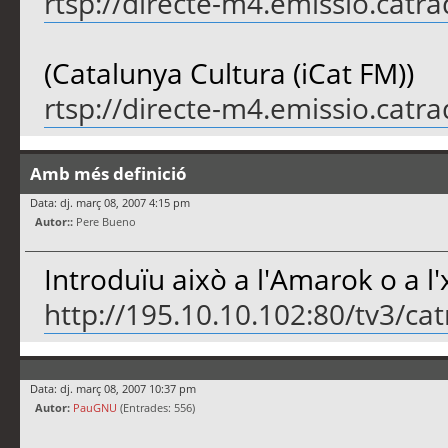
rtsp://directe-m4.emissio.catra
(Catalunya Cultura (iCat FM))
rtsp://directe-m4.emissio.catra
Amb més definició
Data: dj. març 08, 2007 4:15 pm
Autor::
Pere Bueno
Introduïu això a l'Amarok o a l
http://195.10.10.102:80/tv3/ca
Data: dj. març 08, 2007 10:37 pm
Autor:
PauGNU
(Entrades: 556)