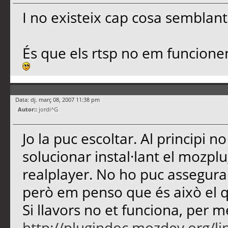
I no existeix cap cosa semblan
És que els rtsp no em funcione
Data: dj. març 08, 2007 11:38 pm
Autor::
jordi^G
Jo la puc escoltar. Al principi 
solucionar instal·lant el mozplug
realplayer. No ho puc assegura
però em penso que és això el qu
Si llavors no et funciona, per m
http://plugindoc.mozdev.org/li