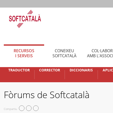
RECURSOS
CONEIXEU
COL·LABO
I SERVEIS
SOFTCATALÀ
AMB L'ASSOC
TRADUCTOR
CORRECTOR
DICCIONARIS
APLI
Fòrums de Softcatalà
Compartiu