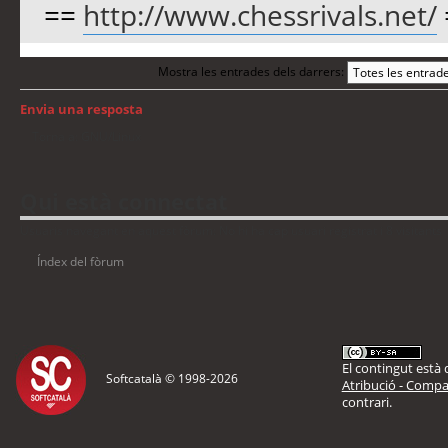
==
http://www.chessrivals.net/
Mostra les entrades dels darrers:
Envia una resposta
Torna a: GNU/Linux
Qui està connectat
Usuaris navegant en aquest fòrum: No hi ha cap usuari registrat i 8 visitants
Índex del fòrum
El contingut està d
Softcatalà © 1998-
2026
Atribució - Compar
contrari.