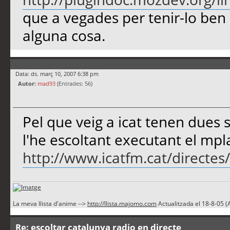
que a vegades per tenir-lo ben i
alguna cosa.
Data: ds. març 10, 2007 6:38 pm
Autor:
mad93
(Entrades: 56)
Pel que veig a icat tenen dues 
l'he escoltant executant el mpl
http://www.icatfm.cat/directe
La meva llista d'anime -->
http://llista.majomo.com
Actualitzada el 18-8-05 (Ac
Re: escoltar catalunya radio en directe