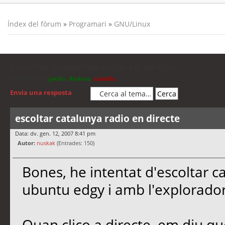
Índex del fòrum
»
Programari
»
GNU/Linux
escoltar catalunya radio en directe
Moderadors:
jordis
,
Andreu
,
cubells
Envia una resposta
escoltar catalunya radio en directe
Data: dv. gen. 12, 2007 8:41 pm
Autor:
nuskak
(Entrades: 150)
Bones, he intentat d'escoltar 
ubuntu edgy i amb l'explorador
Quan clico a directe, em diu que 