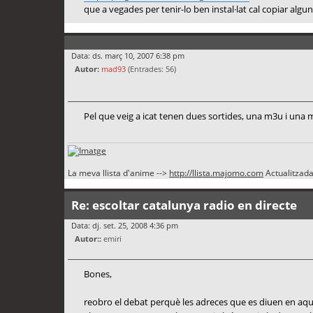
que a vegades per tenir-lo ben instal·lat cal copiar algu
Data: ds. març 10, 2007 6:38 pm
Autor:
mad93
(Entrades: 56)
Pel que veig a icat tenen dues sortides, una m3u i una 
La meva llista d'anime -->
http://llista.majomo.com
Actualitzada 
Re: escoltar catalunya radio en directe
Data: dj. set. 25, 2008 4:36 pm
Autor::
emiri
Bones,
reobro el debat perquè les adreces que es diuen en aqu