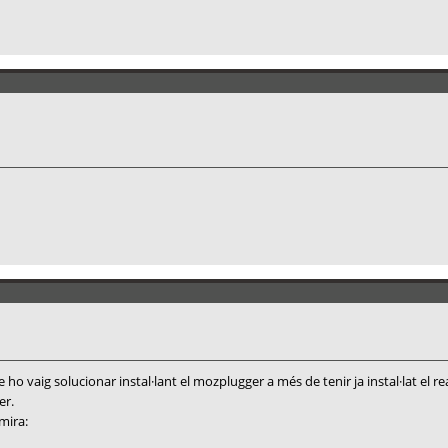
e ho vaig solucionar instal·lant el mozplugger a més de tenir ja instal·lat el
er.
mira: