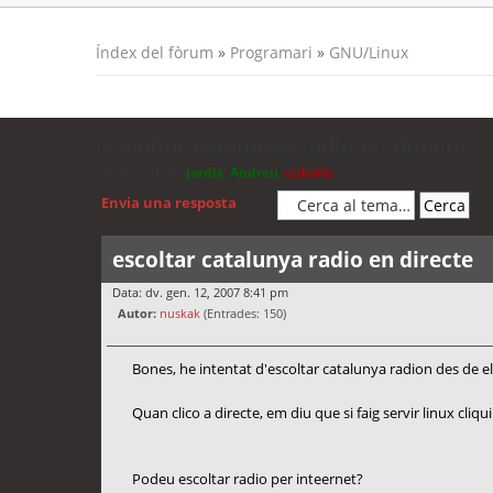
Índex del fòrum
»
Programari
»
GNU/Linux
escoltar catalunya radio en directe
Moderadors:
jordis
,
Andreu
,
cubells
Envia una resposta
escoltar catalunya radio en directe
Data: dv. gen. 12, 2007 8:41 pm
Autor:
nuskak
(Entrades: 150)
Bones, he intentat d'escoltar catalunya radion des de 
Quan clico a directe, em diu que si faig servir linux cliqui
Podeu escoltar radio per inteernet?