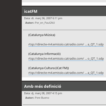
icatFM
Data: dt. març 06, 2007 6:11 pm
Autor::
Per_en_PauGNU
(Catalunya Música)
rtsp://directe-m4.emissio.catradio.com/ ... a_QT_1.sdp
(Catalunya Informació)
rtsp://directe-m4.emissio.catradio.com/ ... o_QT_1.sdp
(Catalunya Cultura (iCat FM))
rtsp://directe-m4.emissio.catradio.com/ ... a_QT_1.sdp
Amb més definició
Data: dj. març 08, 2007 4:15 pm
Autor::
Pere Bueno