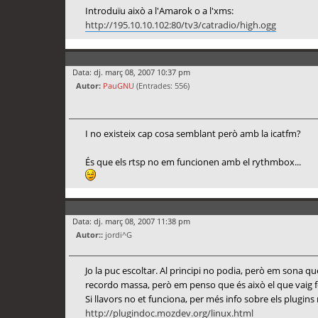
Introduïu això a l'Amarok o a l'xms:
http://195.10.10.102:80/tv3/catradio/high.ogg
Data: dj. març 08, 2007 10:37 pm
Autor:
PauGNU
(Entrades: 556)
I no existeix cap cosa semblant però amb la icatfm?
És que els rtsp no em funcionen amb el rythmbox...
Data: dj. març 08, 2007 11:38 pm
Autor::
jordi^G
Jo la puc escoltar. Al principi no podia, però em sona qu
recordo massa, però em penso que és això el que vaig f
Si llavors no et funciona, per més info sobre els plugins 
http://plugindoc.mozdev.org/linux.html