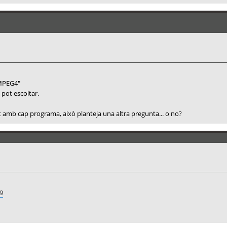
"MPEG4"
s pot escoltar.
at amb cap programa, això planteja una altra pregunta... o no?
9