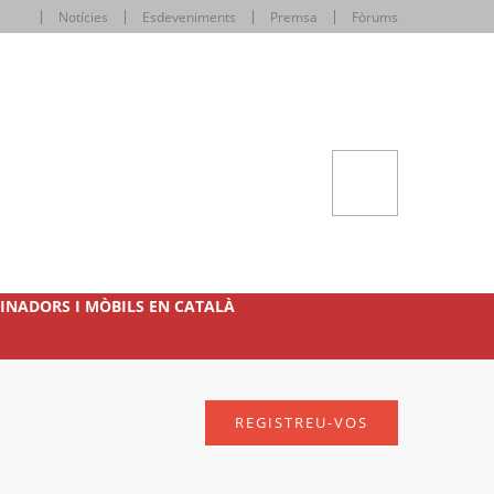
Notícies
Esdeveniments
Premsa
Fòrums
INADORS I MÒBILS EN CATALÀ
REGISTREU-VOS