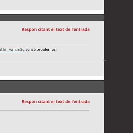
Respon citant el text de l’entrada
icatfm_wm.m3u
sense problemes.
Respon citant el text de l’entrada