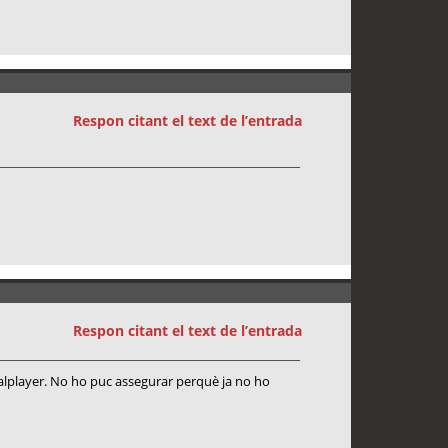
Respon citant el text de l’entrada
Respon citant el text de l’entrada
 realplayer. No ho puc assegurar perquè ja no ho