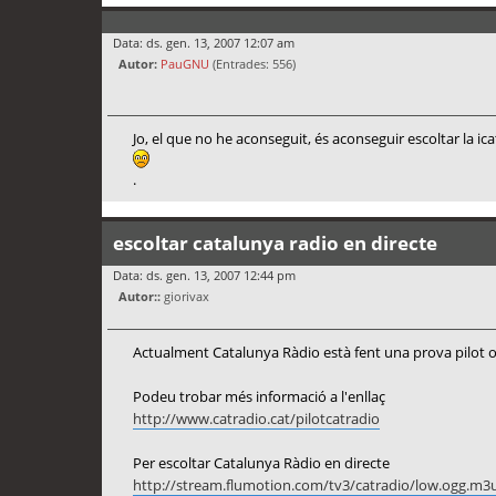
Data: ds. gen. 13, 2007 12:07 am
Autor:
PauGNU
(Entrades: 556)
Jo, el que no he aconseguit, és aconseguir escoltar la ic
.
escoltar catalunya radio en directe
Data: ds. gen. 13, 2007 12:44 pm
Autor::
giorivax
Actualment Catalunya Ràdio està fent una prova pilot o
Podeu trobar més informació a l'enllaç
http://www.catradio.cat/pilotcatradio
Per escoltar Catalunya Ràdio en directe
http://stream.flumotion.com/tv3/catradio/low.ogg.m3