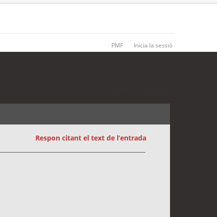
PMF
Inicia la sessió
15 entrades • Pàgina
1
de
1
Respon citant el text de l’entrada