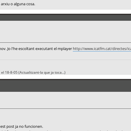
n arxiu o alguna cosa.
mov. Jo l'he escoltant executant el mplayer
http://www.icatfm.cat/directes/
el 18-8-05 (Actualitzant-la que ja toca...)
est post ja no funcionen.