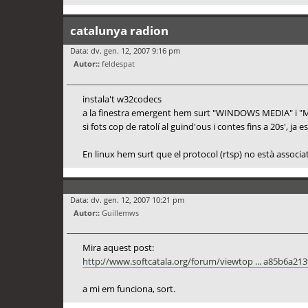
catalunya radion
Data: dv. gen. 12, 2007 9:16 pm
Autor::
feldespat
instala't w32codecs
a la finestra emergent hem surt "WINDOWS MEDIA" i 
si fots cop de ratolí al guind'ous i contes fins a 20s', ja e
En linux hem surt que el protocol (rtsp) no està associ
Data: dv. gen. 12, 2007 10:21 pm
Autor::
Guillemws
Mira aquest post:
http://www.softcatala.org/forum/viewtop ... a85b6a213
a mi em funciona, sort.