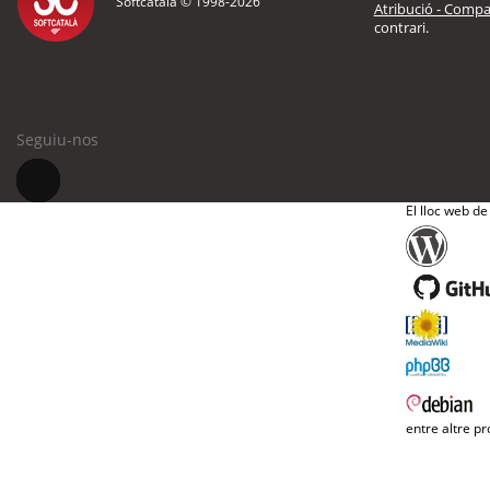
Softcatalà © 1998-
2026
Atribució - Compar
contrari.
Seguiu-nos
El lloc web de
entre altre pr