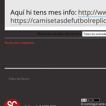
Aquí hi tens mes info:
http://w
https://camisetasdefutbolreplic
Mostra les entrades dels darrers:
Envia una resposta
Torna a: GNU/Linux
Qui està connectat
Usuaris navegant en aquest fòrum: No hi ha cap usuari registrat i 2 visitants
Índex del fòrum
El contingut està d