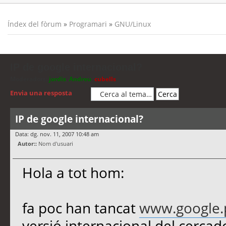
Índex del fòrum
»
Programari
»
GNU/Linux
IP de google internacional?
Moderadors:
jordis
,
Andreu
,
cubells
Envia una resposta
IP de google internacional?
Data: dg. nov. 11, 2007 10:48 am
Autor::
Nom d'usuari
Hola a tot hom:
fa poc han tancat
www.google.p
versió internacional del cercado