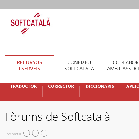
RECURSOS
CONEIXEU
COL·LABO
I SERVEIS
SOFTCATALÀ
AMB L'ASSOC
TRADUCTOR
CORRECTOR
DICCIONARIS
APLI
Fòrums de Softcatalà
Compartiu