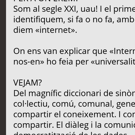
Som al segle XXI, uau! I el prim
identifiquem, si fa o no fa, amb
diem «internet».
On ens van explicar que «Intern
nos-en» ho feia per «universali
VEJAM?
Del magnífic diccionari de sinòn
col·lectiu, comú, comunal, genera
compartir el coneixement. I c
compartir. El diàleg i la comun