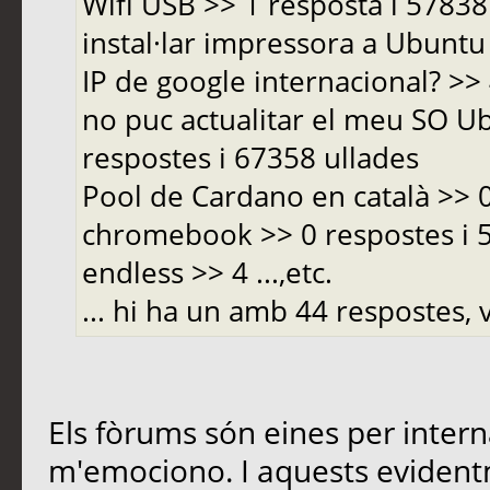
Wifi USB >> 1 resposta i 5783
instal·lar impressora a Ubuntu 
IP de google internacional? >>
no puc actualitar el meu SO Ub
respostes i 67358 ullades
Pool de Cardano en català >> 
chromebook >> 0 respostes i
endless >> 4 ...,etc.
... hi ha un amb 44 respostes, v
Els fòrums són eines per inter
m'emociono. I aquests evident