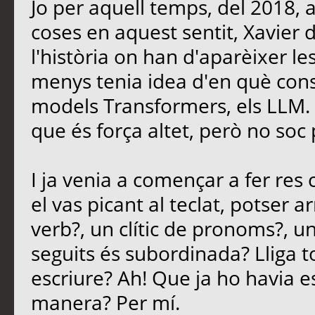
Jo per aquell temps, del 2018, 
coses en aquest sentit, Xavier
l'història on han d'aparèixer le
menys tenia idea d'en què consi
models Transformers, els LLM. E
que és força altet, però no soc 
I ja venia a començar a fer re
el vas picant al teclat, potser 
verb?, un clític de pronoms?, u
seguits és subordinada? Lliga t
escriure? Ah! Que ja ho havia es
manera? Per mí.