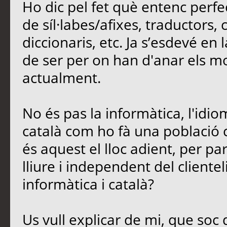
Ho dic pel fet què entenc perfe
de síl·labes/afixes, traductors,
diccionaris, etc. Ja s’esdevé en
de ser per on han d'anar els mod
actualment.
No és pas la informàtica, l'idio
català com ho fà una població 
és aquest el lloc adient, per parl
lliure i independent del cliente
informàtica i català?
Us vull explicar de mi, que soc 