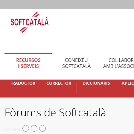
RECURSOS
CONEIXEU
COL·LABO
I SERVEIS
SOFTCATALÀ
AMB L'ASSOC
TRADUCTOR
CORRECTOR
DICCIONARIS
APLI
Fòrums de Softcatalà
Compartiu