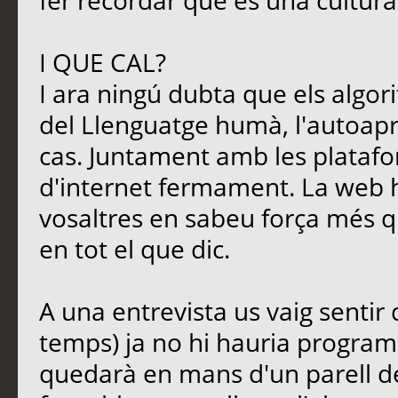
fer recordar que és una cultura
I QUE CAL?
I ara ningú dubta que els algori
del Llenguatge humà, l'autoapre
cas. Juntament amb les platafo
d'internet fermament. La web 
vosaltres en sabeu força més qu
en tot el que dic.
A una entrevista us vaig sentir
temps) ja no hi hauria programa
quedarà en mans d'un parell d