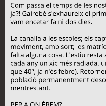
Com passa el temps de les nost
ja?! Gairebé s'exhaureix el pri
vam encetar fa ni dos dies.
La canalla a les escoles; els ca
moviment, amb sort; les matrícu
falta alguna cosa. L'estiu rest
cada any un xic més radiada, u
que 40º, ja n'és febre). Retornem
població permanentment descon
mentrestant.
PER A ON ÉREM?