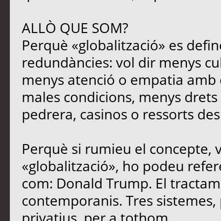
ALLÒ QUE SOM?
Perquè «globalització» es defin
redundàncies: vol dir menys cu
menys atenció o empatia amb qu
males condicions, menys drets i
pedrera, casinos o ressorts des
Perquè si rumieu el concepte, 
«globalització», ho podeu refere
com: Donald Trump. El tracta
contemporanis. Tres sistemes, 
privatius, per a tothom.