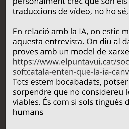
personalment crec que són els m
traduccions de vídeo, no ho sé
En relació amb la IA, on estic m
aquesta entrevista. On diu al d
proves amb un model de xarxe
https://www.elpuntavui.cat/soc
softcatala-enten-que-la-ia-canvi
Tots estem bocabadats, potser 
sorpendre que no considereu le
viables. És com si sols tinguès d
humans