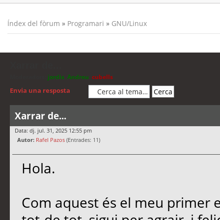
Índex del fòrum
»
Programari
»
GNU/Linux
Xarrar de...
Moderadors:
jordis
,
Andreu
,
cubells
Envia una resposta
Xarrar de...
Data: dj. jul. 31, 2025 12:55 pm
Autor:
Rafel Pazos
(Entrades: 11)
Hola.
Com aquest és el meu primer es
tot-de tot, sigui per agrair, i f