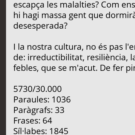
escapça les malalties? Com en
hi hagi massa gent que dormirà
desesperada?
I la nostra cultura, no és pas 
de: irreductibilitat, resiliència
febles, que se m'acut. De fer pinya
5730/30.000
Paraules: 1036
Paràgrafs: 33
Frases: 64
Síl·labes: 1845