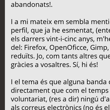
abandonats!.
I a mi mateix em sembla mentid
perfil, que ja he esmentat, (ent
els darrers vint-i-cinc anys, m'
del: Firefox, OpenOficce, Gimp,
reduïts. Jo, com tants altres que 
gràcies a vosaltres. Sí, hi és!
I el tema és que alguna banda d
directament que com el temps é
voluntariat, (res a dir) ningú d'
als correus electrònics (no és e