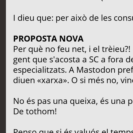
I dieu que: per això de les cons
PROPOSTA NOVA
Per què no feu net, i el trèieu?
gent que s'acosta a SC a fora de
especialitzats. A Mastodon prefe
diuen «xarxa». O si més no, vinc
No és pas una queixa, és una p
De tothom!
Penso que si és valuós el temps