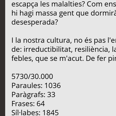
escapça les malalties? Com en
hi hagi massa gent que dormirà
desesperada?
I la nostra cultura, no és pas 
de: irreductibilitat, resiliència
febles, que se m'acut. De fer pinya
5730/30.000
Paraules: 1036
Paràgrafs: 33
Frases: 64
Síl·labes: 1845