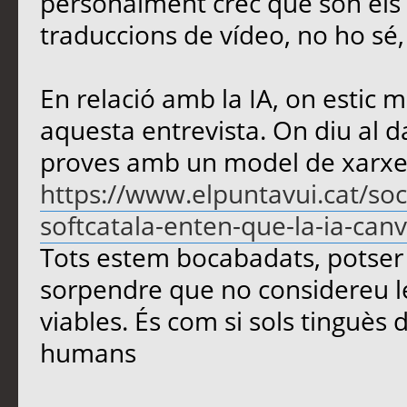
personalment crec que són els m
traduccions de vídeo, no ho sé
En relació amb la IA, on estic m
aquesta entrevista. On diu al d
proves amb un model de xarxe
https://www.elpuntavui.cat/soc
softcatala-enten-que-la-ia-canvi
Tots estem bocabadats, potser 
sorpendre que no considereu le
viables. És com si sols tinguès d
humans