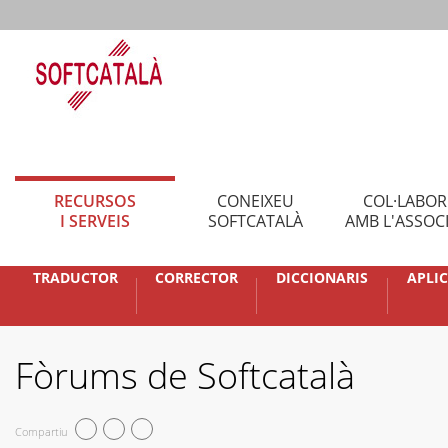
RECURSOS
CONEIXEU
COL·LABO
I SERVEIS
SOFTCATALÀ
AMB L'ASSOC
TRADUCTOR
CORRECTOR
DICCIONARIS
APLI
Fòrums de Softcatalà
Compartiu