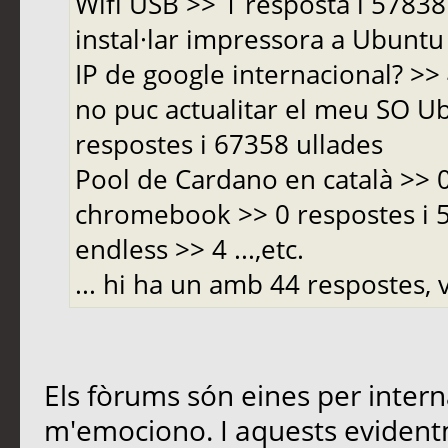
Wifi USB >> 1 resposta i 5783
instal·lar impressora a Ubuntu 
IP de google internacional? >>
no puc actualitar el meu SO Ub
respostes i 67358 ullades
Pool de Cardano en català >> 
chromebook >> 0 respostes i
endless >> 4 ...,etc.
... hi ha un amb 44 respostes, v
Els fòrums són eines per inter
m'emociono. I aquests evident