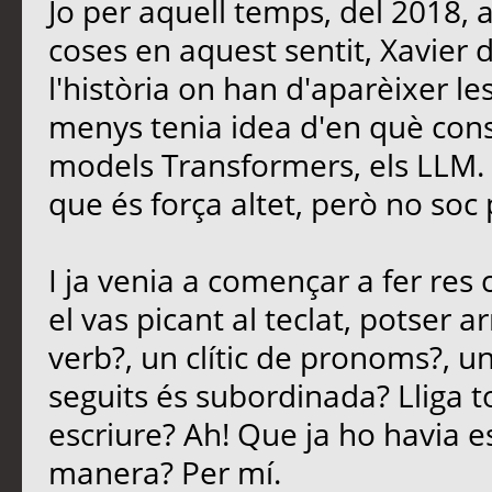
Jo per aquell temps, del 2018, 
coses en aquest sentit, Xavier
l'història on han d'aparèixer le
menys tenia idea d'en què consi
models Transformers, els LLM. E
que és força altet, però no soc 
I ja venia a començar a fer re
el vas picant al teclat, potser 
verb?, un clític de pronoms?, u
seguits és subordinada? Lliga t
escriure? Ah! Que ja ho havia es
manera? Per mí.