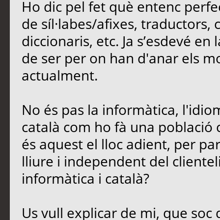
Ho dic pel fet què entenc perfe
de síl·labes/afixes, traductors,
diccionaris, etc. Ja s’esdevé en
de ser per on han d'anar els mod
actualment.
No és pas la informàtica, l'idio
català com ho fà una població 
és aquest el lloc adient, per parl
lliure i independent del cliente
informàtica i català?
Us vull explicar de mi, que soc 