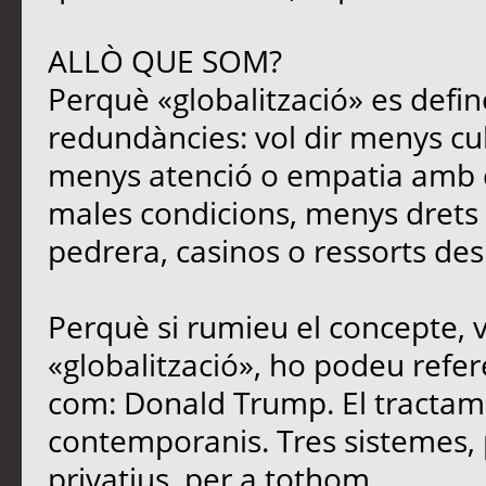
ALLÒ QUE SOM?
Perquè «globalització» es defin
redundàncies: vol dir menys cu
menys atenció o empatia amb qu
males condicions, menys drets i
pedrera, casinos o ressorts des
Perquè si rumieu el concepte, 
«globalització», ho podeu refere
com: Donald Trump. El tracta
contemporanis. Tres sistemes, 
privatius, per a tothom.