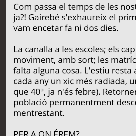
Com passa el temps de les nost
ja?! Gairebé s'exhaureix el pri
vam encetar fa ni dos dies.
La canalla a les escoles; els ca
moviment, amb sort; les matrícu
falta alguna cosa. L'estiu rest
cada any un xic més radiada, u
que 40º, ja n'és febre). Retornem
població permanentment descon
mentrestant.
PER A ON ÉREM?