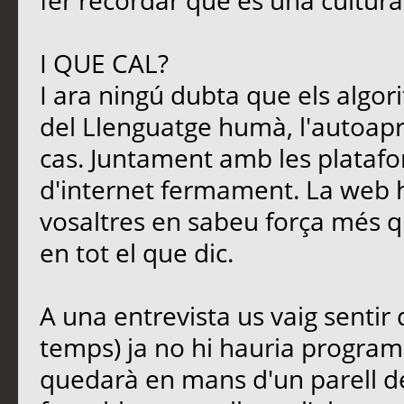
fer recordar que és una cultura
I QUE CAL?
I ara ningú dubta que els algori
del Llenguatge humà, l'autoapre
cas. Juntament amb les platafo
d'internet fermament. La web 
vosaltres en sabeu força més qu
en tot el que dic.
A una entrevista us vaig sentir
temps) ja no hi hauria programa
quedarà en mans d'un parell d