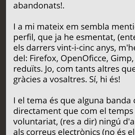
abandonats!.
I a mi mateix em sembla mentid
perfil, que ja he esmentat, (ent
els darrers vint-i-cinc anys, m'
del: Firefox, OpenOficce, Gimp,
reduïts. Jo, com tants altres que 
gràcies a vosaltres. Sí, hi és!
I el tema és que alguna banda d
directament que com el temps é
voluntariat, (res a dir) ningú d'
als correus electrònics (no és e