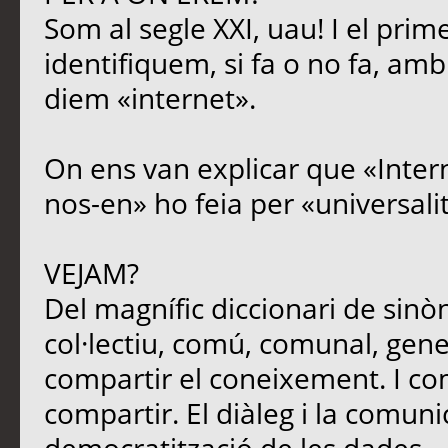
Som al segle XXI, uau! I el prim
identifiquem, si fa o no fa, amb
diem «internet».
On ens van explicar que «Intern
nos-en» ho feia per «universali
VEJAM?
Del magnífic diccionari de sinòn
col·lectiu, comú, comunal, genera
compartir el coneixement. I c
compartir. El diàleg i la comun