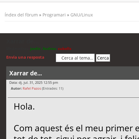
Índex del fòrum
»
Programari
»
GNU/Linux
Xarrar de...
Moderadors:
jordis
,
Andreu
,
cubells
Envia una resposta
Xarrar de...
Data: dj. jul. 31, 2025 12:55 pm
Autor:
Rafel Pazos
(Entrades: 11)
Hola.
Com aquest és el meu primer es
tot-de tot, sigui per agrair, i f