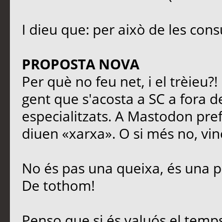
I dieu que: per això de les cons
PROPOSTA NOVA
Per què no feu net, i el trèieu?
gent que s'acosta a SC a fora de
especialitzats. A Mastodon prefe
diuen «xarxa». O si més no, vinc
No és pas una queixa, és una p
De tothom!
Penso que si és valuós el temps