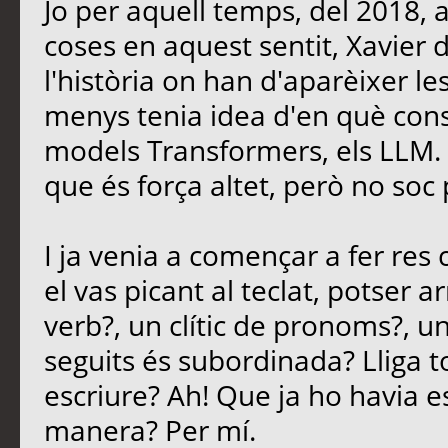
Jo per aquell temps, del 2018, 
coses en aquest sentit, Xavier
l'història on han d'aparèixer le
menys tenia idea d'en què consi
models Transformers, els LLM. E
que és força altet, però no soc 
I ja venia a començar a fer re
el vas picant al teclat, potser 
verb?, un clític de pronoms?, u
seguits és subordinada? Lliga t
escriure? Ah! Que ja ho havia es
manera? Per mí.