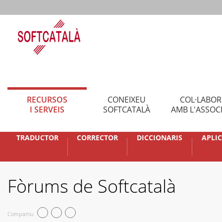
RECURSOS
CONEIXEU
COL·LABO
I SERVEIS
SOFTCATALÀ
AMB L'ASSOC
TRADUCTOR
CORRECTOR
DICCIONARIS
APLI
Fòrums de Softcatalà
Compartiu