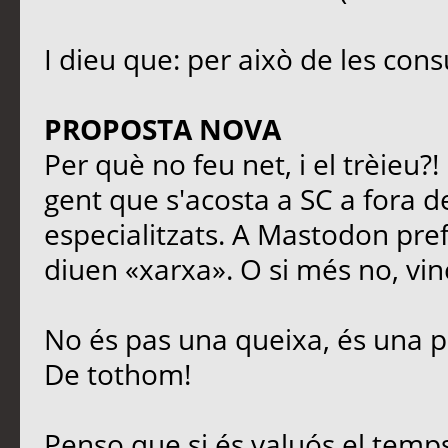
I dieu que: per això de les cons
PROPOSTA NOVA
Per què no feu net, i el trèieu?
gent que s'acosta a SC a fora de
especialitzats. A Mastodon prefe
diuen «xarxa». O si més no, vinc
No és pas una queixa, és una p
De tothom!
Penso que si és valuós el temps