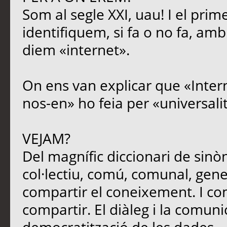
Som al segle XXI, uau! I el prim
identifiquem, si fa o no fa, amb
diem «internet».
On ens van explicar que «Intern
nos-en» ho feia per «universali
VEJAM?
Del magnífic diccionari de sinòn
col·lectiu, comú, comunal, genera
compartir el coneixement. I c
compartir. El diàleg i la comun