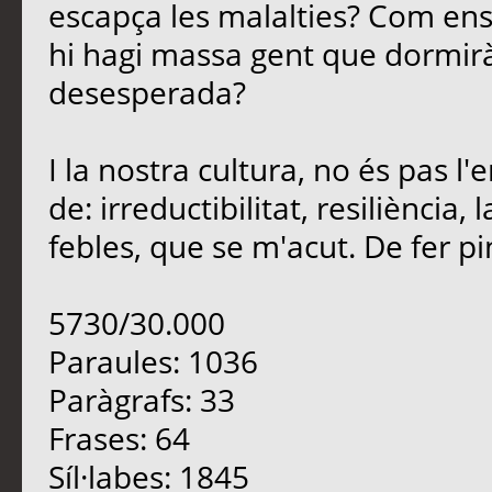
escapça les malalties? Com en
hi hagi massa gent que dormirà
desesperada?
I la nostra cultura, no és pas 
de: irreductibilitat, resiliència
febles, que se m'acut. De fer pinya
5730/30.000
Paraules: 1036
Paràgrafs: 33
Frases: 64
Síl·labes: 1845