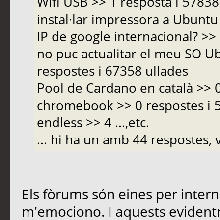
Wifi USB >> 1 resposta i 5783
instal·lar impressora a Ubuntu 
IP de google internacional? >>
no puc actualitar el meu SO Ub
respostes i 67358 ullades
Pool de Cardano en català >> 
chromebook >> 0 respostes i
endless >> 4 ...,etc.
... hi ha un amb 44 respostes, v
Els fòrums són eines per inter
m'emociono. I aquests evident