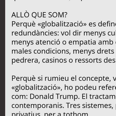
ALLÒ QUE SOM?
Perquè «globalització» es defin
redundàncies: vol dir menys cu
menys atenció o empatia amb qu
males condicions, menys drets i
pedrera, casinos o ressorts des
Perquè si rumieu el concepte, 
«globalització», ho podeu refere
com: Donald Trump. El tracta
contemporanis. Tres sistemes, 
privatius, per a tothom.