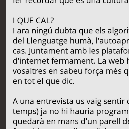
fer recordar que és una cultura
I QUE CAL?
I ara ningú dubta que els algori
del Llenguatge humà, l'autoapre
cas. Juntament amb les platafo
d'internet fermament. La web 
vosaltres en sabeu força més qu
en tot el que dic.
A una entrevista us vaig sentir
temps) ja no hi hauria programa
quedarà en mans d'un parell d