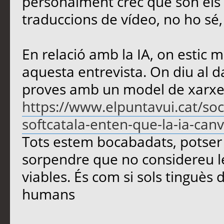
personalment crec que són els m
traduccions de vídeo, no ho sé
En relació amb la IA, on estic m
aquesta entrevista. On diu al d
proves amb un model de xarxe
https://www.elpuntavui.cat/soc
softcatala-enten-que-la-ia-canvi
Tots estem bocabadats, potser 
sorpendre que no considereu le
viables. És com si sols tinguès d
humans