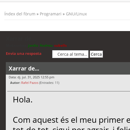
Índex del fòrum
»
Programari
»
GNU/Linux
Xarrar de...
Moderadors:
jordis
,
Andreu
,
cubells
Envia una resposta
Xarrar de...
Data: dj. jul. 31, 2025 12:55 pm
Autor:
Rafel Pazos
(Entrades: 11)
Hola.
Com aquest és el meu primer es
tot-de tot, sigui per agrair, i f