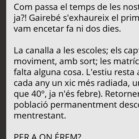
Com passa el temps de les nost
ja?! Gairebé s'exhaureix el pri
vam encetar fa ni dos dies.
La canalla a les escoles; els ca
moviment, amb sort; les matrícu
falta alguna cosa. L'estiu rest
cada any un xic més radiada, u
que 40º, ja n'és febre). Retornem
població permanentment descon
mentrestant.
PER A ON ÉREM?