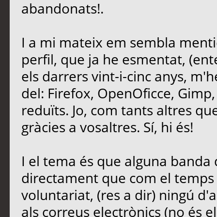
abandonats!.
I a mi mateix em sembla mentid
perfil, que ja he esmentat, (ent
els darrers vint-i-cinc anys, m'
del: Firefox, OpenOficce, Gimp,
reduïts. Jo, com tants altres que 
gràcies a vosaltres. Sí, hi és!
I el tema és que alguna banda d
directament que com el temps é
voluntariat, (res a dir) ningú d'
als correus electrònics (no és e