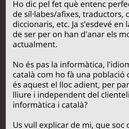
Ho dic pel fet què entenc perfe
de síl·labes/afixes, traductors,
diccionaris, etc. Ja s’esdevé en
de ser per on han d'anar els mod
actualment.
No és pas la informàtica, l'idio
català com ho fà una població 
és aquest el lloc adient, per parl
lliure i independent del cliente
informàtica i català?
Us vull explicar de mi, que soc 