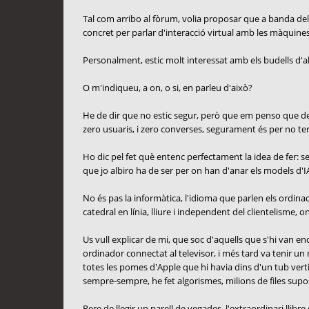
Tal com arribo al fòrum, volia proposar que a banda del
concret per parlar d'interacció virtual amb les màquines:
Personalment, estic molt interessat amb els budells d'all
O m'indiqueu, a on, o si, en parleu d'això?
He de dir que no estic segur, però que em penso que des d
zero usuaris, i zero converses, segurament és per no ten
Ho dic pel fet què entenc perfectament la idea de fer: sep
que jo albiro ha de ser per on han d'anar els models d'IA
No és pas la informàtica, l'idioma que parlen els ordinado
catedral en línia, lliure i independent del clientelisme, o
Us vull explicar de mi, que soc d'aquells que s'hi van 
ordinador connectat al televisor, i més tard va tenir un
totes les pomes d'Apple que hi havia dins d'un tub verti
sempre-sempre, he fet algorismes, milions de files s
Rere de llegir un parell de vegades, l'extraordinari llib