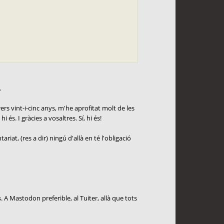
.
rs vint-i-cinc anys, m'he aprofitat molt de les
és. I gràcies a vosaltres. Sí, hi és!
at, (res a dir) ningú d'allà en té l'obligació
s. A Mastodon preferible, al Tuiter, allà que tots