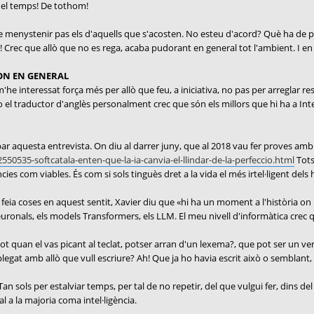
del temps! De tothom!
e menystenir pas els d'aquells que s'acosten. No esteu d'acord? Què ha de pe
! Crec que allò que no es rega, acaba pudorant en general tot l'ambient. I en 
MON EN GENERAL
e interessat força més per allò que feu, a iniciativa, no pas per arreglar res.
 o el traductor d'anglès personalment crec que són els millors que hi ha a Int
robar aquesta entrevista. On diu al darrer juny, que al 2018 vau fer proves a
550535-softcatala-enten-que-la-ia-canvia-el-llindar-de-la-perfeccio.html
Tots
ies com viables. És com si sols tinguès dret a la vida el més irtel·ligent del
feia coses en aquest sentit, Xavier diu que «hi ha un moment a l'història on 
ronals, els models Transformers, els LLM. El meu nivell d'informàtica crec qu
ot quan el vas picant al teclat, potser arran d'un lexema?, que pot ser un ve
legat amb allò que vull escriure? Ah! Que ja ho havia escrit això o semblant,
an sols per estalviar temps, per tal de no repetir, del que vulgui fer, dins de
val a la majoria coma intel·ligència.