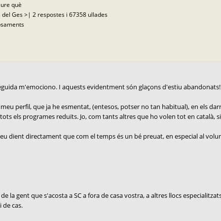
eure què
 del Ges >| 2 respostes i 67358 ullades
opsaments
nseguida m'emociono. I aquests evidentment són glaçons d'estiu abandonats!
eu perfil, que ja he esmentat, (entesos, potser no tan habitual), en els darre
ts els programes reduïts. Jo, com tants altres que ho volen tot en català, si hi 
u dient directament que com el temps és un bé preuat, en especial al voluntari
de la gent que s'acosta a SC a fora de casa vostra, a altres llocs especialitzat
i de cas.