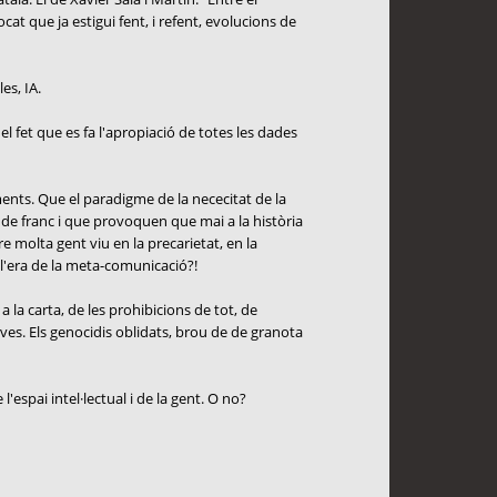
cat que ja estigui fent, i refent, evolucions de
es, IA.
el fet que es fa l'apropiació de totes les dades
ents. Que el paradigme de la nececitat de la
 de franc i que provoquen que mai a la història
molta gent viu en la precarietat, en la
 l'era de la meta-comunicació?!
 la carta, de les prohibicions de tot, de
ives. Els genocidis oblidats, brou de de granota
'espai intel·lectual i de la gent. O no?