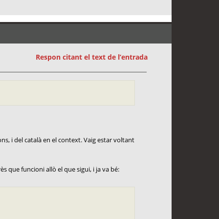
Respon citant el text de l’entrada
ns, i del català en el context. Vaig estar voltant
s que funcioni allò el que sigui, i ja va bé: