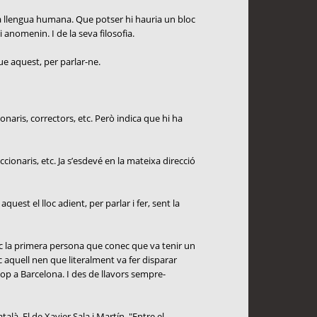
da llengua humana. Que potser hi hauria un bloc
 anomenin. I de la seva filosofia.
que aquest, per parlar-ne.
onaris, correctors, etc. Però indica que hi ha
cionaris, etc. Ja s’esdevé en la mateixa direcció
uest el lloc adient, per parlar i fer, sent la
oc la primera persona que conec que va tenir un
c aquell nen que literalment va fer disparar
cop a Barcelona. I des de llavors sempre-
là. El de Xavier Sala i Martín. "Entre el