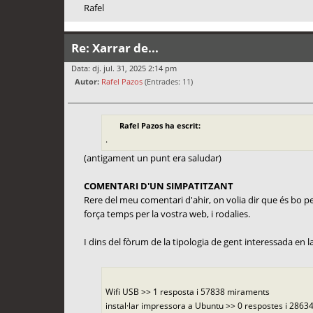
Rafel
Re: Xarrar de...
Data: dj. jul. 31, 2025 2:14 pm
Autor:
Rafel Pazos
(Entrades: 11)
Rafel Pazos ha escrit:
.
(antigament un punt era saludar)
COMENTARI D'UN SIMPATITZANT
Rere del meu comentari d'ahir, on volia dir que és bo per 
força temps per la vostra web, i rodalies.
I dins del fòrum de la tipologia de gent interessada en la f
Wifi USB >> 1 resposta i 57838 miraments
instal·lar impressora a Ubuntu >> 0 respostes i 28634