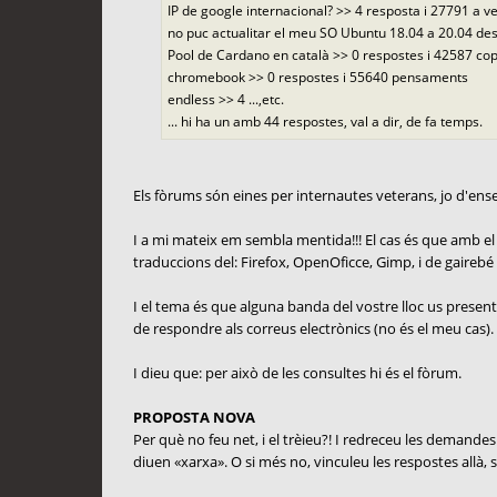
IP de google internacional? >> 4 resposta i 27791 a v
no puc actualitar el meu SO Ubuntu 18.04 a 20.04 des
Pool de Cardano en català >> 0 respostes i 42587 c
chromebook >> 0 respostes i 55640 pensaments
endless >> 4 ...,etc.
... hi ha un amb 44 respostes, val a dir, de fa temps.
Els fòrums són eines per internautes veterans, jo d'e
I a mi mateix em sembla mentida!!! El cas és que amb el m
traduccions del: Firefox, OpenOficce, Gimp, i de gairebé to
I el tema és que alguna banda del vostre lloc us presente
de respondre als correus electrònics (no és el meu cas).
I dieu que: per això de les consultes hi és el fòrum.
PROPOSTA NOVA
Per què no feu net, i el trèieu?! I redreceu les demandes 
diuen «xarxa». O si més no, vinculeu les respostes allà, s