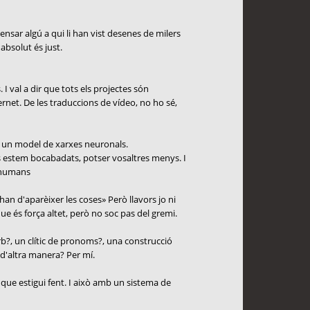
nsar algú a qui li han vist desenes de milers
absolut és just.
 I val a dir que tots els projectes són
ernet. De les traduccions de vídeo, no ho sé,
mb un model de xarxes neuronals.
 estem bocabadats, potser vosaltres menys. I
s humans
han d'aparèixer les coses» Però llavors jo ni
e és força altet, però no soc pas del gremi.
rb?, un clític de pronoms?, una construcció
 d'altra manera? Per mí.
l que estigui fent. I això amb un sistema de