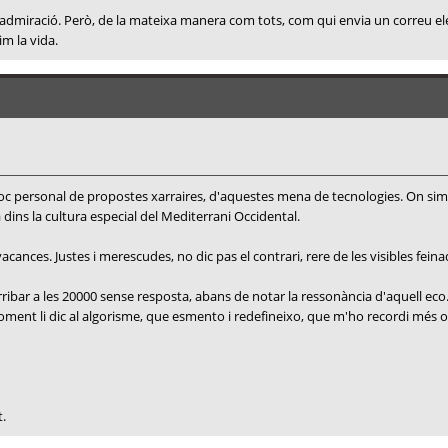
, i admiració. Però, de la mateixa manera com tots, com qui envia un correu e
im la vida.
 bloc personal de propostes xarraires, d'aquestes mena de tecnologies. On si
a dins la cultura especial del Mediterrani Occidental.
ances. Justes i merescudes, no dic pas el contrari, rere de les visibles feina
ribar a les 20000 sense resposta, abans de notar la ressonància d'aquell eco
e moment li dic al algorisme, que esmento i redefineixo, que m'ho recordi mé
t.