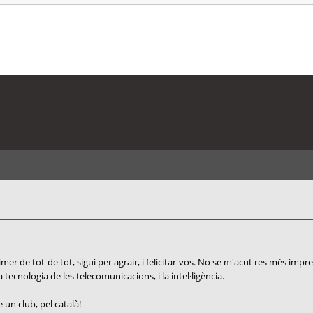
r de tot-de tot, sigui per agrair, i felicitar-vos. No se m'acut res més impres
a tecnologia de les telecomunicacions, i la intel·ligència.
un club, pel català!