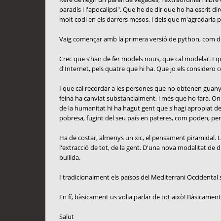
paradís i l'apocalipsi". Que he de dir que ho ha escrit d
molt codi en els darrers mesos, i dels que m'agradaria 
Vaig començar amb la primera versió de python, com de ht
Crec que s’han de fer models nous, que cal modelar. I que 
d'Internet, pels quatre que hi ha. Que jo els considero c
I que cal recordar a les persones que no obtenen guanys
feina ha canviat substancialment, i més que ho farà. On
de la humanitat hi ha hagut gent que s'hagi apropiat d
pobresa, fugint del seu país en pateres, com poden, per 
Ha de costar, almenys un xic, el pensament piramidal. La 
l'extracció de tot, de la gent. D'una nova modalitat de 
bullida.
I tradicionalment els països del Mediterrani Occidental se
En fí, bàsicament us volia parlar de tot això! Bàsicament
Salut