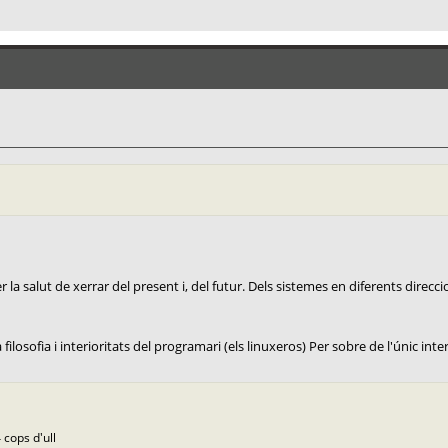
la salut de xerrar del present i, del futur. Dels sistemes en diferents direccio
ilosofia i interioritats del programari (els linuxeros) Per sobre de l'únic interè
 cops d'ull