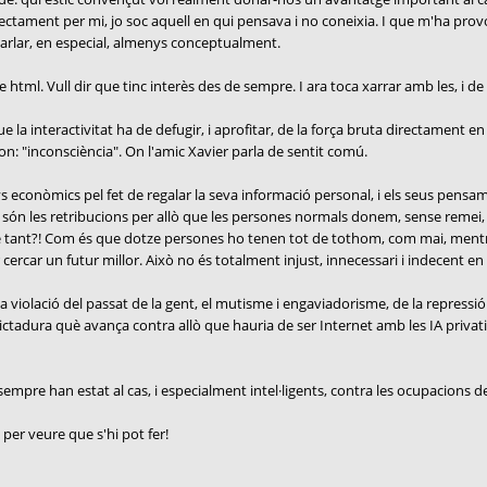
irectament per mi, jo soc aquell en qui pensava i no coneixia. I que m'ha provo
parlar, en especial, almenys conceptualment.
ml. Vull dir que tinc interès des de sempre. I ara toca xarrar amb les, i de l
la interactivitat ha de defugir, i aprofitar, de la força bruta directament en 
on: "inconsciència". On l'amic Xavier parla de sentit comú.
 econòmics pel fet de regalar la seva informació personal, i els seus pensam
 són les retribucions per allò que les persones normals donem, sense remei,
e tant?! Com és que dotze persones ho tenen tot de tothom, com mai, mentre 
cercar un futur millor. Això no és totalment injust, innecessari i indecent en
violació del passat de la gent, el mutisme i engaviadorisme, de la repressió a
dictadura què avança contra allò que hauria de ser Internet amb les IA privat
mpre han estat al cas, i especialment intel·ligents, contra les ocupacions de l
 per veure que s'hi pot fer!