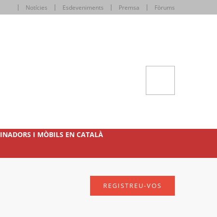
Notícies
Esdeveniments
Premsa
Fòrums
INADORS I MÒBILS EN CATALÀ
REGISTREU-VOS