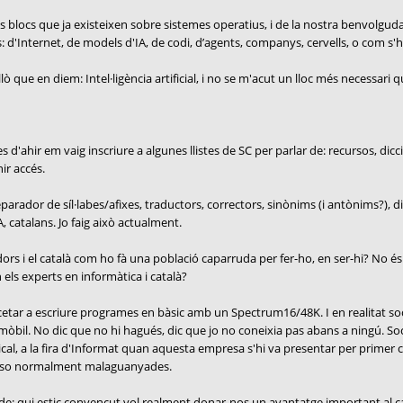
s blocs que ja existeixen sobre sistemes operatius, i de la nostra benvolgu
 d'Internet, de models d'IA, de codi, d’agents, companys, cervells, o com s'hi
ò que en diem: Intel·ligència artificial, i no se m'acut un lloc més necessari 
'ahir em vaig inscriure a algunes llistes de SC per parlar de: recursos, dicci
ir accés.
arador de síl·labes/afixes, traductors, correctors, sinònims (i antònims?), dic
, catalans. Jo faig això actualment.
rs i el català com ho fà una població caparruda per fer-ho, en ser-hi? No és aq
n els experts en informàtica i català?
encetar a escriure programes en bàsic amb un Spectrum16/48K. I en realitat s
 mòbil. No dic que no hi hagués, dic que jo no coneixia pas abans a ningú. So
cal, a la fira d'Informat quan aquesta empresa s'hi va presentar per primer 
uposo normalment malaguanyades.
re de: qui estic convençut vol realment donar-nos un avantatge important al cata