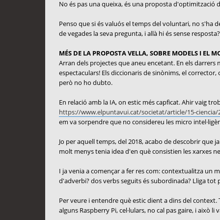
No és pas una queixa, és una proposta d'optimització 
Penso que si és valuós el temps del voluntari, no s'ha d
de vegades la seva pregunta, i allà hi és sense resposta?
MÉS DE LA PROPOSTA VELLA, SOBRE MODELS I EL 
Arran dels projectes que aneu encetant. En els darrers m'h
espectaculars! Els diccionaris de sinònims, el corrector,
però no ho dubto.
En relació amb la IA, on estic més capficat. Ahir vaig t
https://www.elpuntavui.cat/societat/article/15-ciencia/2
em va sorpendre que no considereu les micro intel·ligènc
Jo per aquell temps, del 2018, acabo de descobrir que ja 
molt menys tenia idea d'en què consistien les xarxes neu
I ja venia a començar a fer res com: contextualitza un m
d'adverbi? dos verbs seguits és subordinada? Lliga tot p
Per veure i entendre què estic dient a dins del context. T
alguns Raspberry Pi, cel·lulars, no cal pas gaire, i això li 