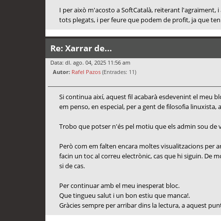
I per això m'acosto a SoftCatalà, reiterant l'agraïment
tots plegats, i per feure que podem de profit, ja que ten
Re: Xarrar de...
Data: dl. ago. 04, 2025 11:56 am
Autor:
Rafel Pazos
(Entrades: 11)
Si continua així, aquest fil acabarà esdevenint el meu
em penso, en especial, per a gent de filosofia linuxista, 
Trobo que potser n'és pel motiu que els admin sou de vac
Però com em falten encara moltes visualitzacions per ar
facin un toc al correu electrònic, cas que hi siguin. D
si de cas.
Per continuar amb el meu inesperat bloc.
Que tingueu salut i un bon estiu que manca!.
Gràcies sempre per arribar dins la lectura, a aquest pun