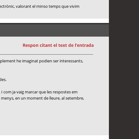
lectrònic, valorant el minso temps que vivim
Respon citant el text de l’entrada
mplement he imaginat podien ser interessants,
des.
. I com ja vaig marcar que les respostes em
s o menys, en un moment de lleure, al setembre,