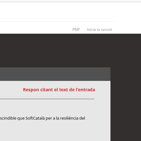
PMF
Inicia la sessió
10 entrades • Pàgina
1
de
1
Respon citant el text de l’entrada
cindible que SoftCatalà per a la resiliència del