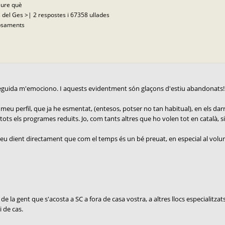
eure què
 del Ges >| 2 respostes i 67358 ullades
opsaments
nseguida m'emociono. I aquests evidentment són glaçons d'estiu abandonats!
eu perfil, que ja he esmentat, (entesos, potser no tan habitual), en els darre
ts els programes reduïts. Jo, com tants altres que ho volen tot en català, si hi 
u dient directament que com el temps és un bé preuat, en especial al voluntari
de la gent que s'acosta a SC a fora de casa vostra, a altres llocs especialitzat
i de cas.