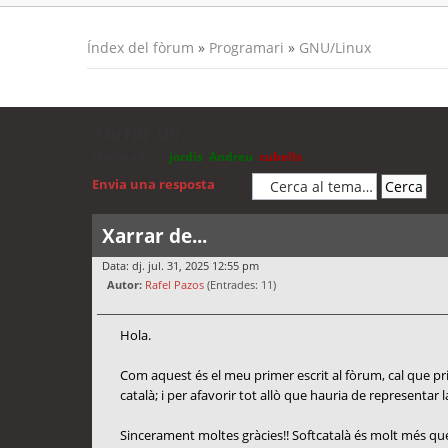
Índex del fòrum
»
Programari
»
GNU/Linux
Xarrar de...
Moderadors:
jordis
,
Andreu
,
cubells
Envia una resposta
Xarrar de...
Data: dj. jul. 31, 2025 12:55 pm
Autor:
Rafel Pazos
(Entrades: 11)
Hola.
Com aquest és el meu primer escrit al fòrum, cal que prime
català; i per afavorir tot allò que hauria de representar l
Sincerament moltes gràcies!! Softcatalà és molt més que 