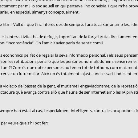
irectament per mi, jo soc aquell en qui pensava i no coneixia. I que m'ha provo
parlar, en especial, almenys conceptualment.
ml. Vull dir que tinc interès des de sempre. I ara toca xarrar amb les, i de l
la interactivitat ha de defugir, i aprofitar, de la força bruta directament en 
on: "inconsciència". On l'amic Xavier parla de sentit comú.
 econòmics pel fet de regalar la seva informació personal, i els seus pensam
 són les retribucions per allò que les persones normals donem, sense remei,
e tant?! Com és que dotze persones ho tenen tot de tothom, com mai, mentre 
cercar un futur millor. Això no és totalment injust, innecessari i indecent en
violació del passat de la gent, el mutisme i engaviadorisme, de la repressió a
dictadura què avança contra allò que hauria de ser Internet amb les IA privat
mpre han estat al cas, i especialment intel·ligents, contra les ocupacions de l
 per veure que s'hi pot fer!