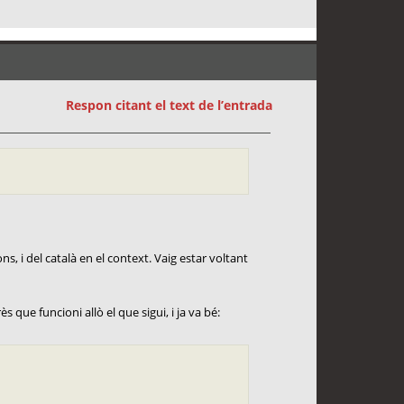
Respon citant el text de l’entrada
ns, i del català en el context. Vaig estar voltant
s que funcioni allò el que sigui, i ja va bé: