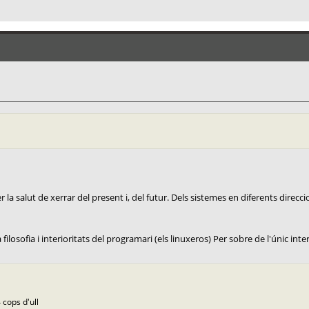
la salut de xerrar del present i, del futur. Dels sistemes en diferents direccio
ilosofia i interioritats del programari (els linuxeros) Per sobre de l'únic interè
 cops d'ull