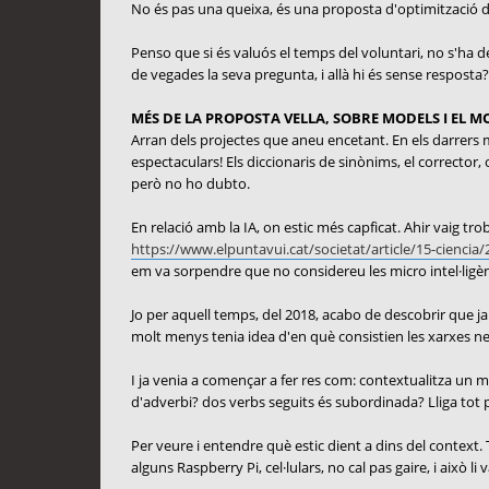
No és pas una queixa, és una proposta d'optimització 
Penso que si és valuós el temps del voluntari, no s'ha d
de vegades la seva pregunta, i allà hi és sense resposta?
MÉS DE LA PROPOSTA VELLA, SOBRE MODELS I EL 
Arran dels projectes que aneu encetant. En els darrers m'h
espectaculars! Els diccionaris de sinònims, el corrector,
però no ho dubto.
En relació amb la IA, on estic més capficat. Ahir vaig t
https://www.elpuntavui.cat/societat/article/15-ciencia/2
em va sorpendre que no considereu les micro intel·ligènc
Jo per aquell temps, del 2018, acabo de descobrir que ja 
molt menys tenia idea d'en què consistien les xarxes neu
I ja venia a començar a fer res com: contextualitza un m
d'adverbi? dos verbs seguits és subordinada? Lliga tot p
Per veure i entendre què estic dient a dins del context. T
alguns Raspberry Pi, cel·lulars, no cal pas gaire, i això li 