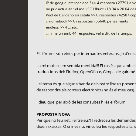
IP de google internacional? >> 4 resposta i 27791 a v
no puc actualitar el meu SO Ubuntu 18.04 a 20.04 des
Pool de Cardano en català >> 0 respostes i 42587 c
chromebook >> 0 respostes i 55640 pensaments
endless >> 4 ...,etc.
... hi ha un amb 44 respostes, val a dir, de fa temps.
Els fòrums són eines per internautes veterans, jo d'e
I a mi mateix em sembla mentida!!! El cas és que amb el m
traduccions del: Firefox, OpenOficce, Gimp, i de gairebé to
I el tema és que alguna banda del vostre lloc us presente
de respondre als correus electrònics (no és el meu cas).
I dieu que: per això de les consultes hi és el fòrum.
PROPOSTA NOVA
Per què no feu net, i el trèieu?! I redreceu les demandes 
diuen «xarxa». O si més no, vinculeu les respostes allà, s