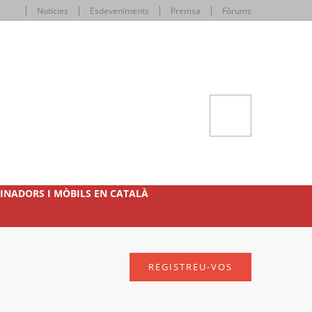
Notícies
Esdeveniments
Premsa
Fòrums
INADORS I MÒBILS EN CATALÀ
REGISTREU-VOS