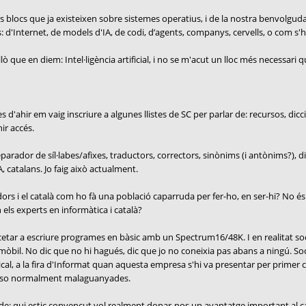
s blocs que ja existeixen sobre sistemes operatius, i de la nostra benvolgu
 d'Internet, de models d'IA, de codi, d’agents, companys, cervells, o com s'hi
ò que en diem: Intel·ligència artificial, i no se m'acut un lloc més necessari 
'ahir em vaig inscriure a algunes llistes de SC per parlar de: recursos, dicci
ir accés.
arador de síl·labes/afixes, traductors, correctors, sinònims (i antònims?), dic
, catalans. Jo faig això actualment.
rs i el català com ho fà una població caparruda per fer-ho, en ser-hi? No és aq
n els experts en informàtica i català?
encetar a escriure programes en bàsic amb un Spectrum16/48K. I en realitat s
 mòbil. No dic que no hi hagués, dic que jo no coneixia pas abans a ningú. So
cal, a la fira d'Informat quan aquesta empresa s'hi va presentar per primer 
uposo normalment malaguanyades.
re de: qui estic convençut vol realment donar-nos un avantatge important al cata