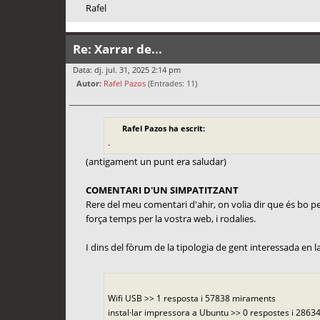
Rafel
Re: Xarrar de...
Data: dj. jul. 31, 2025 2:14 pm
Autor:
Rafel Pazos
(Entrades: 11)
Rafel Pazos ha escrit:
.
(antigament un punt era saludar)
COMENTARI D'UN SIMPATITZANT
Rere del meu comentari d'ahir, on volia dir que és bo per 
força temps per la vostra web, i rodalies.
I dins del fòrum de la tipologia de gent interessada en la f
Wifi USB >> 1 resposta i 57838 miraments
instal·lar impressora a Ubuntu >> 0 respostes i 28634