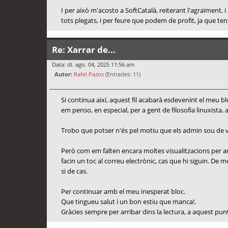
I per això m'acosto a SoftCatalà, reiterant l'agraïment
tots plegats, i per feure que podem de profit, ja que ten
Re: Xarrar de...
Data: dl. ago. 04, 2025 11:56 am
Autor:
Rafel Pazos
(Entrades: 11)
Si continua així, aquest fil acabarà esdevenint el meu
em penso, en especial, per a gent de filosofia linuxista, 
Trobo que potser n'és pel motiu que els admin sou de vac
Però com em falten encara moltes visualitzacions per ar
facin un toc al correu electrònic, cas que hi siguin. D
si de cas.
Per continuar amb el meu inesperat bloc.
Que tingueu salut i un bon estiu que manca!.
Gràcies sempre per arribar dins la lectura, a aquest pun