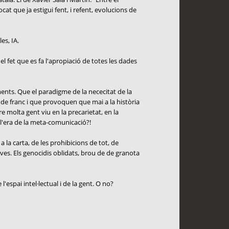
cat que ja estigui fent, i refent, evolucions de
es, IA.
el fet que es fa l'apropiació de totes les dades
ents. Que el paradigme de la nececitat de la
 de franc i que provoquen que mai a la història
molta gent viu en la precarietat, en la
 l'era de la meta-comunicació?!
 la carta, de les prohibicions de tot, de
ives. Els genocidis oblidats, brou de de granota
'espai intel·lectual i de la gent. O no?