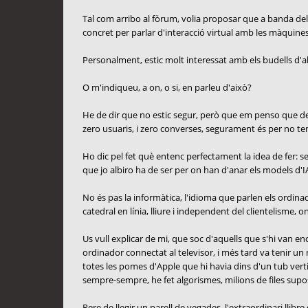
Tal com arribo al fòrum, volia proposar que a banda del
concret per parlar d'interacció virtual amb les màquines:
Personalment, estic molt interessat amb els budells d'all
O m'indiqueu, a on, o si, en parleu d'això?
He de dir que no estic segur, però que em penso que des d
zero usuaris, i zero converses, segurament és per no ten
Ho dic pel fet què entenc perfectament la idea de fer: sep
que jo albiro ha de ser per on han d'anar els models d'IA
No és pas la informàtica, l'idioma que parlen els ordinado
catedral en línia, lliure i independent del clientelisme, o
Us vull explicar de mi, que soc d'aquells que s'hi van 
ordinador connectat al televisor, i més tard va tenir un
totes les pomes d'Apple que hi havia dins d'un tub verti
sempre-sempre, he fet algorismes, milions de files s
Rere de llegir un parell de vegades, l'extraordinari llib