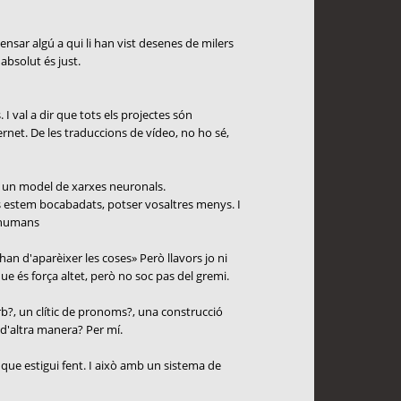
nsar algú a qui li han vist desenes de milers
absolut és just.
 I val a dir que tots els projectes són
ernet. De les traduccions de vídeo, no ho sé,
mb un model de xarxes neuronals.
 estem bocabadats, potser vosaltres menys. I
s humans
han d'aparèixer les coses» Però llavors jo ni
e és força altet, però no soc pas del gremi.
rb?, un clític de pronoms?, una construcció
 d'altra manera? Per mí.
l que estigui fent. I això amb un sistema de