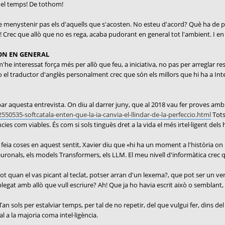
del temps! De tothom!
e menystenir pas els d'aquells que s'acosten. No esteu d'acord? Què ha de pe
! Crec que allò que no es rega, acaba pudorant en general tot l'ambient. I en 
MON EN GENERAL
e interessat força més per allò que feu, a iniciativa, no pas per arreglar res.
 o el traductor d'anglès personalment crec que són els millors que hi ha a Int
robar aquesta entrevista. On diu al darrer juny, que al 2018 vau fer proves a
550535-softcatala-enten-que-la-ia-canvia-el-llindar-de-la-perfeccio.html
Tots
ies com viables. És com si sols tinguès dret a la vida el més irtel·ligent del
feia coses en aquest sentit, Xavier diu que «hi ha un moment a l'història on 
ronals, els models Transformers, els LLM. El meu nivell d'informàtica crec qu
ot quan el vas picant al teclat, potser arran d'un lexema?, que pot ser un ve
legat amb allò que vull escriure? Ah! Que ja ho havia escrit això o semblant,
an sols per estalviar temps, per tal de no repetir, del que vulgui fer, dins de
val a la majoria coma intel·ligència.