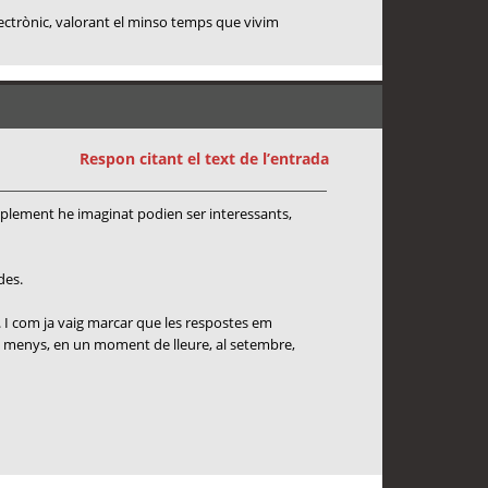
lectrònic, valorant el minso temps que vivim
Respon citant el text de l’entrada
mplement he imaginat podien ser interessants,
des.
. I com ja vaig marcar que les respostes em
s o menys, en un moment de lleure, al setembre,