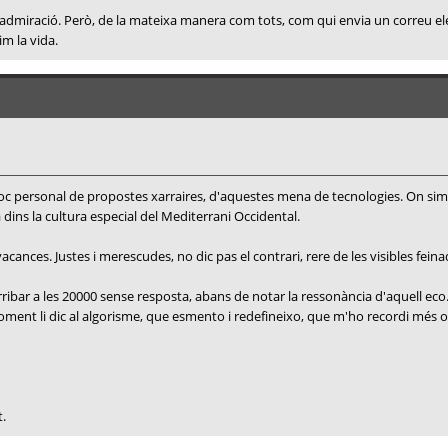
, i admiració. Però, de la mateixa manera com tots, com qui envia un correu e
im la vida.
 bloc personal de propostes xarraires, d'aquestes mena de tecnologies. On si
a dins la cultura especial del Mediterrani Occidental.
ances. Justes i merescudes, no dic pas el contrari, rere de les visibles feina
ribar a les 20000 sense resposta, abans de notar la ressonància d'aquell eco
e moment li dic al algorisme, que esmento i redefineixo, que m'ho recordi mé
t.