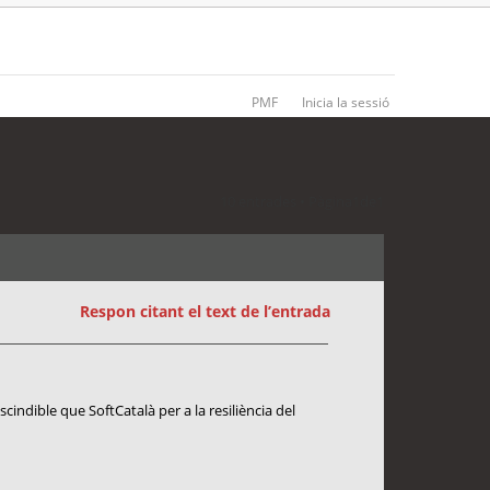
PMF
Inicia la sessió
10 entrades • Pàgina
1
de
1
Respon citant el text de l’entrada
cindible que SoftCatalà per a la resiliència del