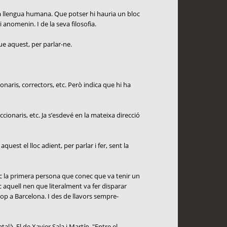
da llengua humana. Que potser hi hauria un bloc
 anomenin. I de la seva filosofia.
que aquest, per parlar-ne.
onaris, correctors, etc. Però indica que hi ha
cionaris, etc. Ja s’esdevé en la mateixa direcció
uest el lloc adient, per parlar i fer, sent la
oc la primera persona que conec que va tenir un
c aquell nen que literalment va fer disparar
cop a Barcelona. I des de llavors sempre-
là. El de Xavier Sala i Martín. "Entre el