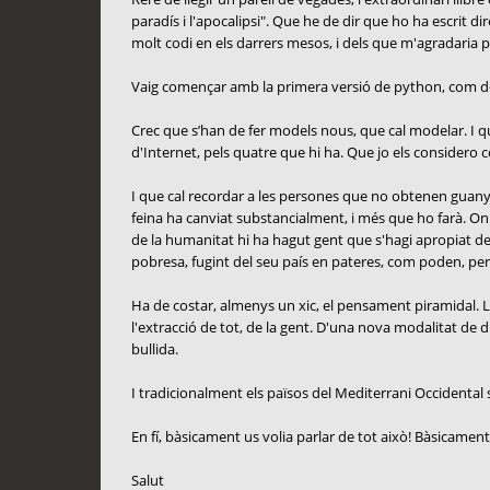
paradís i l'apocalipsi". Que he de dir que ho ha escrit d
molt codi en els darrers mesos, i dels que m'agradaria 
Vaig començar amb la primera versió de python, com de ht
Crec que s’han de fer models nous, que cal modelar. I que 
d'Internet, pels quatre que hi ha. Que jo els considero c
I que cal recordar a les persones que no obtenen guanys
feina ha canviat substancialment, i més que ho farà. On
de la humanitat hi ha hagut gent que s'hagi apropiat d
pobresa, fugint del seu país en pateres, com poden, per 
Ha de costar, almenys un xic, el pensament piramidal. La 
l'extracció de tot, de la gent. D'una nova modalitat de 
bullida.
I tradicionalment els països del Mediterrani Occidental se
En fí, bàsicament us volia parlar de tot això! Bàsicament
Salut