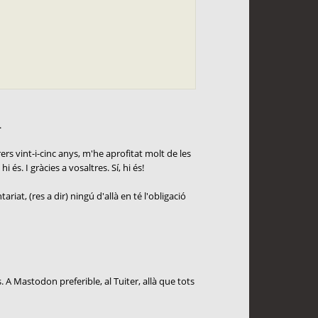
.
rs vint-i-cinc anys, m'he aprofitat molt de les
és. I gràcies a vosaltres. Sí, hi és!
at, (res a dir) ningú d'allà en té l'obligació
s. A Mastodon preferible, al Tuiter, allà que tots