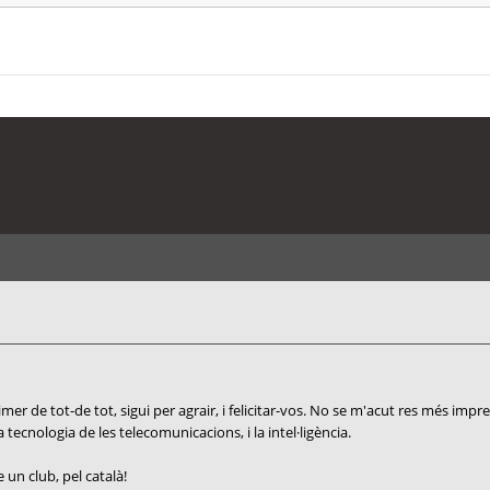
r de tot-de tot, sigui per agrair, i felicitar-vos. No se m'acut res més impres
a tecnologia de les telecomunicacions, i la intel·ligència.
un club, pel català!