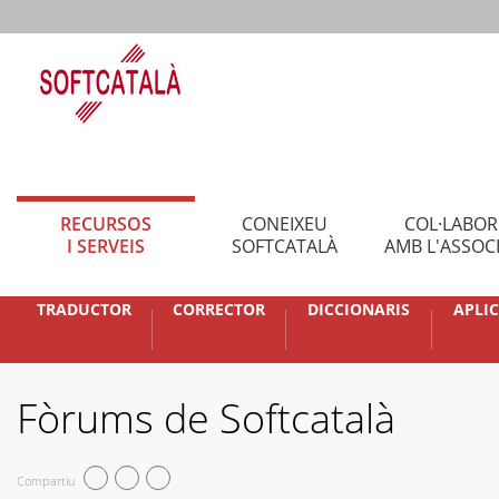
RECURSOS
CONEIXEU
COL·LABO
I SERVEIS
SOFTCATALÀ
AMB L'ASSOC
TRADUCTOR
CORRECTOR
DICCIONARIS
APLI
Fòrums de Softcatalà
Compartiu