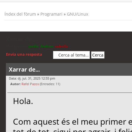
Índex del fòrum
»
Programari
»
GNU/Linux
Xarrar de...
Moderadors:
jordis
,
Andreu
,
cubells
Envia una resposta
Xarrar de...
Data: dj. jul. 31, 2025 12:55 pm
Autor:
Rafel Pazos
(Entrades: 11)
Hola.
Com aquest és el meu primer es
tot-de tot, sigui per agrair, i f