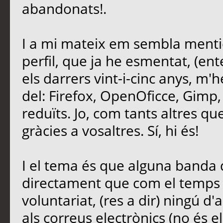
abandonats!.
I a mi mateix em sembla mentid
perfil, que ja he esmentat, (ent
els darrers vint-i-cinc anys, m'
del: Firefox, OpenOficce, Gimp,
reduïts. Jo, com tants altres que 
gràcies a vosaltres. Sí, hi és!
I el tema és que alguna banda d
directament que com el temps é
voluntariat, (res a dir) ningú d'
als correus electrònics (no és e