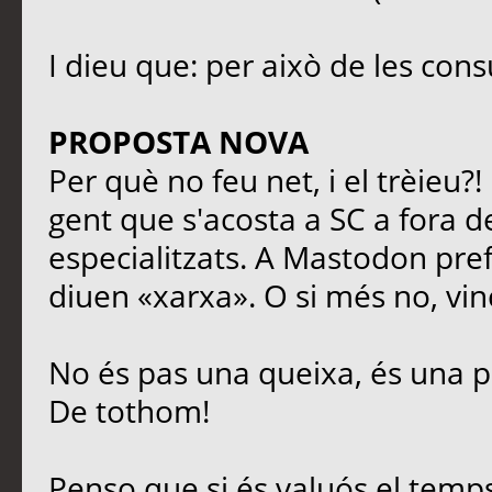
I dieu que: per això de les cons
PROPOSTA NOVA
Per què no feu net, i el trèieu?
gent que s'acosta a SC a fora de
especialitzats. A Mastodon prefe
diuen «xarxa». O si més no, vinc
No és pas una queixa, és una p
De tothom!
Penso que si és valuós el temps