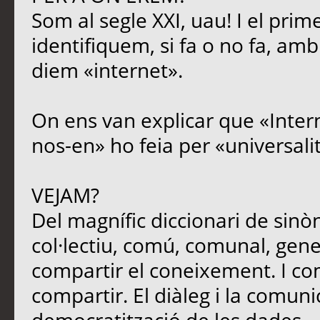
Som al segle XXI, uau! I el prim
identifiquem, si fa o no fa, amb
diem «internet».
On ens van explicar que «Intern
nos-en» ho feia per «universali
VEJAM?
Del magnífic diccionari de sinòn
col·lectiu, comú, comunal, genera
compartir el coneixement. I c
compartir. El diàleg i la comun