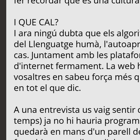
fer recordar que és una cultura
I QUE CAL?
I ara ningú dubta que els algori
del Llenguatge humà, l'autoapre
cas. Juntament amb les platafo
d'internet fermament. La web 
vosaltres en sabeu força més qu
en tot el que dic.
A una entrevista us vaig sentir
temps) ja no hi hauria programa
quedarà en mans d'un parell d