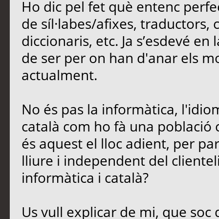
Ho dic pel fet què entenc perfe
de síl·labes/afixes, traductors,
diccionaris, etc. Ja s’esdevé en
de ser per on han d'anar els mod
actualment.
No és pas la informàtica, l'idio
català com ho fà una població 
és aquest el lloc adient, per parl
lliure i independent del cliente
informàtica i català?
Us vull explicar de mi, que soc 