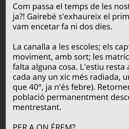
Com passa el temps de les nost
ja?! Gairebé s'exhaureix el pri
vam encetar fa ni dos dies.
La canalla a les escoles; els ca
moviment, amb sort; les matrícu
falta alguna cosa. L'estiu rest
cada any un xic més radiada, u
que 40º, ja n'és febre). Retornem
població permanentment descon
mentrestant.
PER A ON ÉREM?