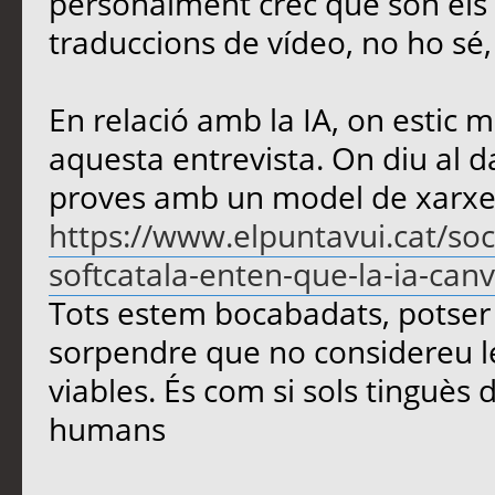
personalment crec que són els m
traduccions de vídeo, no ho sé
En relació amb la IA, on estic m
aquesta entrevista. On diu al d
proves amb un model de xarxe
https://www.elpuntavui.cat/soc
softcatala-enten-que-la-ia-canvi
Tots estem bocabadats, potser 
sorpendre que no considereu le
viables. És com si sols tinguès d
humans