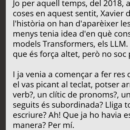
Jo per aquell temps, del 2018, 
coses en aquest sentit, Xavier
l'història on han d'aparèixer le
menys tenia idea d'en què consi
models Transformers, els LLM. E
que és força altet, però no soc 
I ja venia a començar a fer re
el vas picant al teclat, potser 
verb?, un clític de pronoms?, u
seguits és subordinada? Lliga t
escriure? Ah! Que ja ho havia es
manera? Per mí.