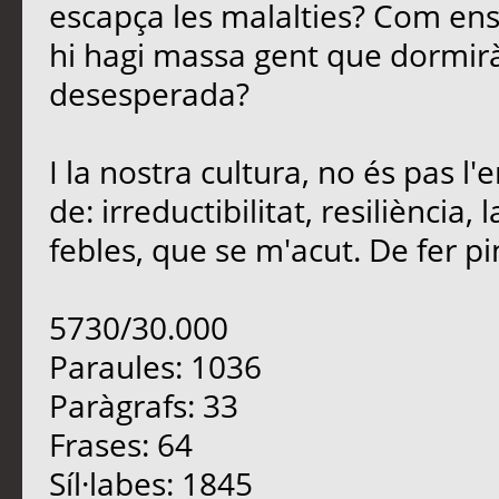
escapça les malalties? Com en
hi hagi massa gent que dormirà
desesperada?
I la nostra cultura, no és pas 
de: irreductibilitat, resiliència
febles, que se m'acut. De fer pinya
5730/30.000
Paraules: 1036
Paràgrafs: 33
Frases: 64
Síl·labes: 1845