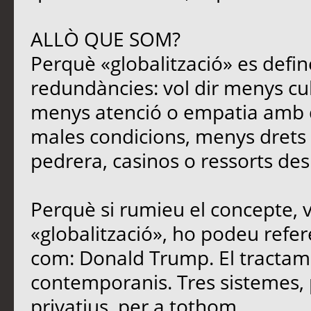
ALLÒ QUE SOM?
Perquè «globalització» es defin
redundàncies: vol dir menys cu
menys atenció o empatia amb qu
males condicions, menys drets i
pedrera, casinos o ressorts des
Perquè si rumieu el concepte, 
«globalització», ho podeu refere
com: Donald Trump. El tracta
contemporanis. Tres sistemes, 
privatius, per a tothom.