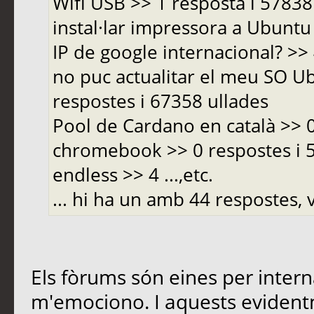
Wifi USB >> 1 resposta i 5783
instal·lar impressora a Ubuntu 
IP de google internacional? >>
no puc actualitar el meu SO Ub
respostes i 67358 ullades
Pool de Cardano en català >> 
chromebook >> 0 respostes i
endless >> 4 ...,etc.
... hi ha un amb 44 respostes, v
Els fòrums són eines per inter
m'emociono. I aquests evident