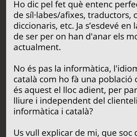
Ho dic pel fet què entenc perfe
de síl·labes/afixes, traductors,
diccionaris, etc. Ja s’esdevé en
de ser per on han d'anar els mod
actualment.
No és pas la informàtica, l'idio
català com ho fà una població 
és aquest el lloc adient, per parl
lliure i independent del cliente
informàtica i català?
Us vull explicar de mi, que soc 