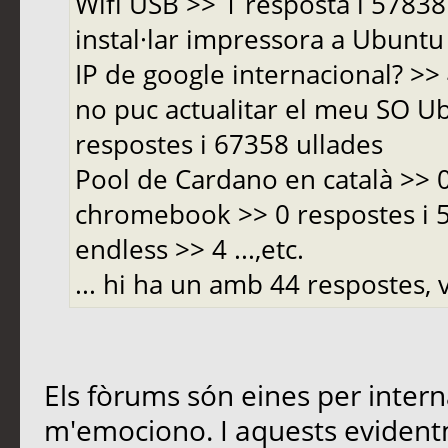
Wifi USB >> 1 resposta i 5783
instal·lar impressora a Ubuntu 
IP de google internacional? >>
no puc actualitar el meu SO Ub
respostes i 67358 ullades
Pool de Cardano en català >> 
chromebook >> 0 respostes i
endless >> 4 ...,etc.
... hi ha un amb 44 respostes, v
Els fòrums són eines per inter
m'emociono. I aquests evident