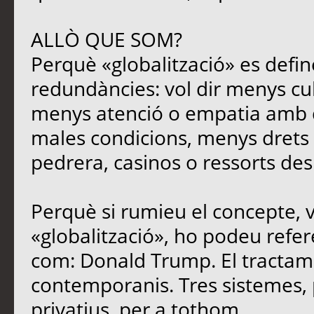
ALLÒ QUE SOM?
Perquè «globalització» es defin
redundàncies: vol dir menys cu
menys atenció o empatia amb qu
males condicions, menys drets i
pedrera, casinos o ressorts des
Perquè si rumieu el concepte, 
«globalització», ho podeu refere
com: Donald Trump. El tracta
contemporanis. Tres sistemes, 
privatius, per a tothom.