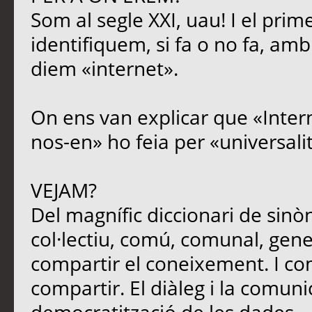
Som al segle XXI, uau! I el prim
identifiquem, si fa o no fa, amb
diem «internet».
On ens van explicar que «Intern
nos-en» ho feia per «universali
VEJAM?
Del magnífic diccionari de sinòn
col·lectiu, comú, comunal, genera
compartir el coneixement. I c
compartir. El diàleg i la comun