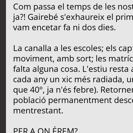
Com passa el temps de les nost
ja?! Gairebé s'exhaureix el pri
vam encetar fa ni dos dies.
La canalla a les escoles; els ca
moviment, amb sort; les matrícu
falta alguna cosa. L'estiu rest
cada any un xic més radiada, u
que 40º, ja n'és febre). Retornem
població permanentment descon
mentrestant.
PER A ON ÉREM?