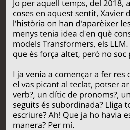
Jo per aquell temps, del 2018, 
coses en aquest sentit, Xavier
l'història on han d'aparèixer le
menys tenia idea d'en què consi
models Transformers, els LLM. E
que és força altet, però no soc 
I ja venia a començar a fer re
el vas picant al teclat, potser 
verb?, un clític de pronoms?, u
seguits és subordinada? Lliga t
escriure? Ah! Que ja ho havia es
manera? Per mí.