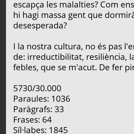
escapça les malalties? Com en
hi hagi massa gent que dormirà
desesperada?
I la nostra cultura, no és pas 
de: irreductibilitat, resiliència
febles, que se m'acut. De fer pinya
5730/30.000
Paraules: 1036
Paràgrafs: 33
Frases: 64
Síl·labes: 1845