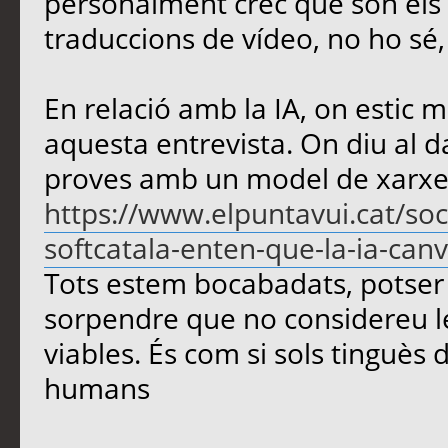
personalment crec que són els m
traduccions de vídeo, no ho sé
En relació amb la IA, on estic m
aquesta entrevista. On diu al d
proves amb un model de xarxe
https://www.elpuntavui.cat/soc
softcatala-enten-que-la-ia-canvi
Tots estem bocabadats, potser 
sorpendre que no considereu le
viables. És com si sols tinguès d
humans