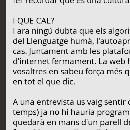
fer recordar que és una cultura
I QUE CAL?
I ara ningú dubta que els algori
del Llenguatge humà, l'autoapre
cas. Juntament amb les platafo
d'internet fermament. La web 
vosaltres en sabeu força més qu
en tot el que dic.
A una entrevista us vaig sentir
temps) ja no hi hauria programa
quedarà en mans d'un parell d