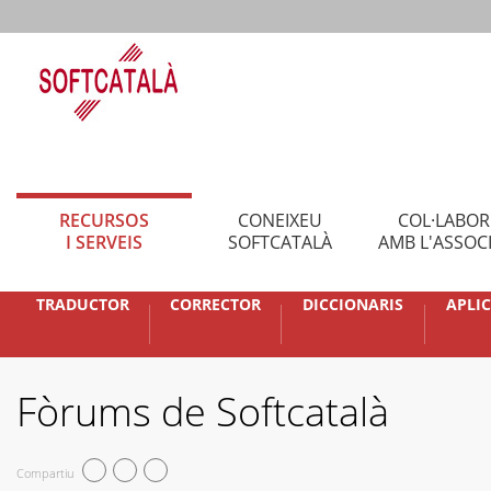
RECURSOS
CONEIXEU
COL·LABO
I SERVEIS
SOFTCATALÀ
AMB L'ASSOC
TRADUCTOR
CORRECTOR
DICCIONARIS
APLI
Fòrums de Softcatalà
Compartiu