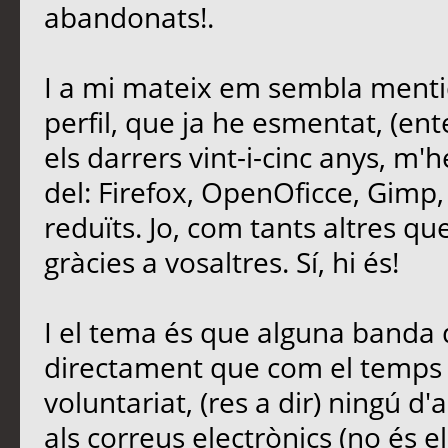
abandonats!.
I a mi mateix em sembla mentid
perfil, que ja he esmentat, (ent
els darrers vint-i-cinc anys, m'
del: Firefox, OpenOficce, Gimp,
reduïts. Jo, com tants altres que 
gràcies a vosaltres. Sí, hi és!
I el tema és que alguna banda d
directament que com el temps é
voluntariat, (res a dir) ningú d'
als correus electrònics (no és e