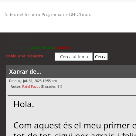
Índex del fòrum
»
Programari
»
GNU/Linux
Xarrar de...
Moderadors:
jordis
,
Andreu
,
cubells
Envia una resposta
Xarrar de...
Data: dj. jul. 31, 2025 12:55 pm
Autor:
Rafel Pazos
(Entrades: 11)
Hola.
Com aquest és el meu primer es
tot-de tot, sigui per agrair, i f