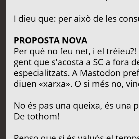
I dieu que: per això de les cons
PROPOSTA NOVA
Per què no feu net, i el trèieu?
gent que s'acosta a SC a fora de
especialitzats. A Mastodon prefe
diuen «xarxa». O si més no, vinc
No és pas una queixa, és una p
De tothom!
Penso que si és valuós el temps