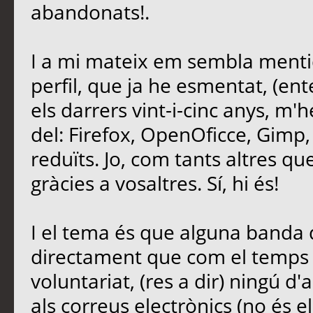
abandonats!.
I a mi mateix em sembla mentid
perfil, que ja he esmentat, (ent
els darrers vint-i-cinc anys, m'
del: Firefox, OpenOficce, Gimp,
reduïts. Jo, com tants altres que 
gràcies a vosaltres. Sí, hi és!
I el tema és que alguna banda d
directament que com el temps é
voluntariat, (res a dir) ningú d'
als correus electrònics (no és e