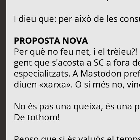
I dieu que: per això de les cons
PROPOSTA NOVA
Per què no feu net, i el trèieu?
gent que s'acosta a SC a fora de
especialitzats. A Mastodon prefe
diuen «xarxa». O si més no, vinc
No és pas una queixa, és una p
De tothom!
Penso que si és valuós el temps