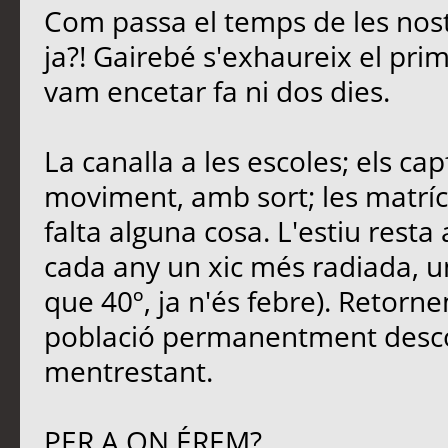
Com passa el temps de les nost
ja?! Gairebé s'exhaureix el pri
vam encetar fa ni dos dies.
La canalla a les escoles; els ca
moviment, amb sort; les matrícu
falta alguna cosa. L'estiu rest
cada any un xic més radiada, u
que 40º, ja n'és febre). Retornem
població permanentment descon
mentrestant.
PER A ON ÉREM?