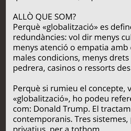
ALLÒ QUE SOM?
Perquè «globalització» es defin
redundàncies: vol dir menys cu
menys atenció o empatia amb qu
males condicions, menys drets i
pedrera, casinos o ressorts des
Perquè si rumieu el concepte, 
«globalització», ho podeu refere
com: Donald Trump. El tracta
contemporanis. Tres sistemes, 
privatius, per a tothom.