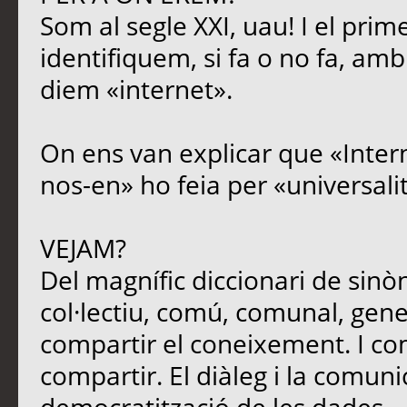
Som al segle XXI, uau! I el prim
identifiquem, si fa o no fa, amb
diem «internet».
On ens van explicar que «Intern
nos-en» ho feia per «universali
VEJAM?
Del magnífic diccionari de sinòn
col·lectiu, comú, comunal, genera
compartir el coneixement. I c
compartir. El diàleg i la comun