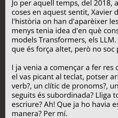
Jo per aquell temps, del 2018, 
coses en aquest sentit, Xavier
l'història on han d'aparèixer le
menys tenia idea d'en què consi
models Transformers, els LLM. E
que és força altet, però no soc 
I ja venia a començar a fer re
el vas picant al teclat, potser 
verb?, un clític de pronoms?, u
seguits és subordinada? Lliga t
escriure? Ah! Que ja ho havia es
manera? Per mí.