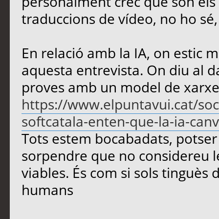
personalment crec que són els m
traduccions de vídeo, no ho sé
En relació amb la IA, on estic m
aquesta entrevista. On diu al d
proves amb un model de xarxe
https://www.elpuntavui.cat/soc
softcatala-enten-que-la-ia-canvi
Tots estem bocabadats, potser 
sorpendre que no considereu le
viables. És com si sols tinguès d
humans