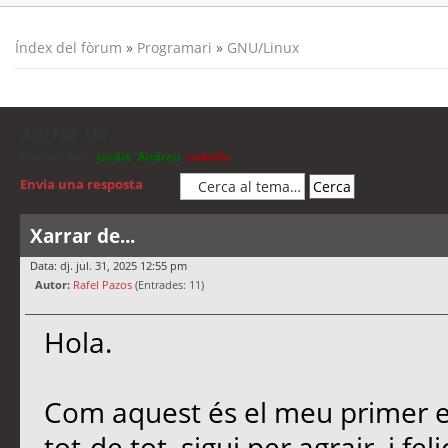
Índex del fòrum
»
Programari
»
GNU/Linux
Xarrar de...
Moderadors:
jordis
,
Andreu
,
cubells
Envia una resposta
Xarrar de...
Data: dj. jul. 31, 2025 12:55 pm
Autor:
Rafel Pazos
(Entrades: 11)
Hola.
Com aquest és el meu primer es
tot-de tot, sigui per agrair, i f