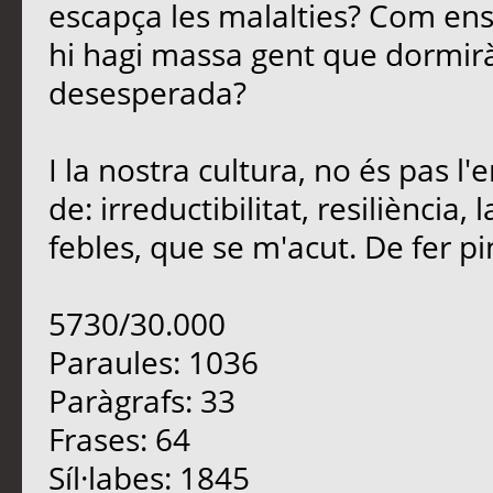
escapça les malalties? Com en
hi hagi massa gent que dormirà
desesperada?
I la nostra cultura, no és pas 
de: irreductibilitat, resiliència
febles, que se m'acut. De fer pinya
5730/30.000
Paraules: 1036
Paràgrafs: 33
Frases: 64
Síl·labes: 1845