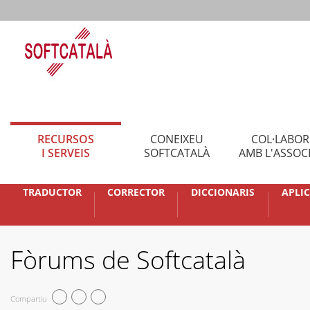
RECURSOS
CONEIXEU
COL·LABO
I SERVEIS
SOFTCATALÀ
AMB L'ASSOC
TRADUCTOR
CORRECTOR
DICCIONARIS
APLI
Fòrums de Softcatalà
Compartiu