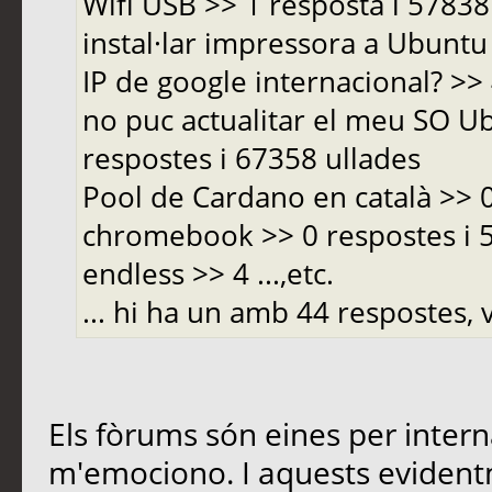
Wifi USB >> 1 resposta i 5783
instal·lar impressora a Ubuntu 
IP de google internacional? >>
no puc actualitar el meu SO Ub
respostes i 67358 ullades
Pool de Cardano en català >> 
chromebook >> 0 respostes i
endless >> 4 ...,etc.
... hi ha un amb 44 respostes, v
Els fòrums són eines per inter
m'emociono. I aquests evident