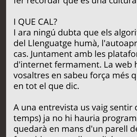
fer recordar que és una cultura
I QUE CAL?
I ara ningú dubta que els algori
del Llenguatge humà, l'autoapre
cas. Juntament amb les platafo
d'internet fermament. La web 
vosaltres en sabeu força més qu
en tot el que dic.
A una entrevista us vaig sentir
temps) ja no hi hauria programa
quedarà en mans d'un parell d