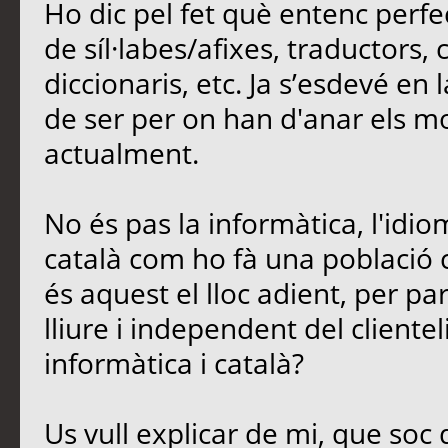
Ho dic pel fet què entenc perfe
de síl·labes/afixes, traductors,
diccionaris, etc. Ja s’esdevé en
de ser per on han d'anar els mod
actualment.
No és pas la informàtica, l'idio
català com ho fà una població 
és aquest el lloc adient, per parl
lliure i independent del cliente
informàtica i català?
Us vull explicar de mi, que soc 