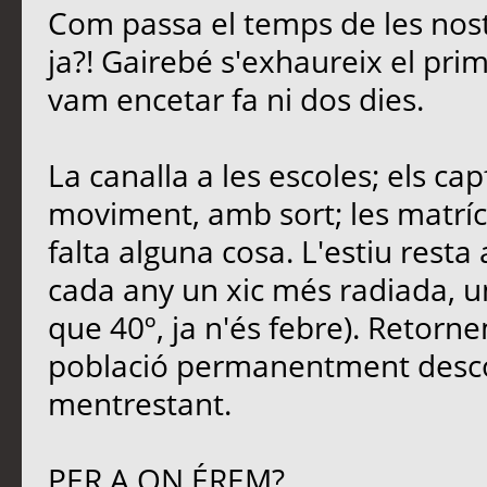
Com passa el temps de les nost
ja?! Gairebé s'exhaureix el pri
vam encetar fa ni dos dies.
La canalla a les escoles; els ca
moviment, amb sort; les matrícu
falta alguna cosa. L'estiu rest
cada any un xic més radiada, u
que 40º, ja n'és febre). Retornem
població permanentment descon
mentrestant.
PER A ON ÉREM?