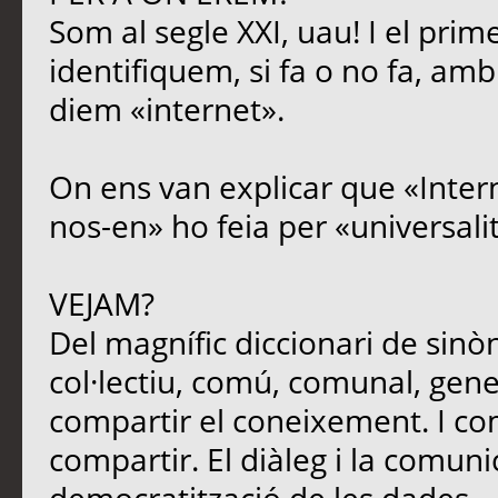
Som al segle XXI, uau! I el prim
identifiquem, si fa o no fa, amb
diem «internet».
On ens van explicar que «Intern
nos-en» ho feia per «universali
VEJAM?
Del magnífic diccionari de sinòn
col·lectiu, comú, comunal, genera
compartir el coneixement. I c
compartir. El diàleg i la comun