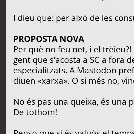
I dieu que: per això de les cons
PROPOSTA NOVA
Per què no feu net, i el trèieu?
gent que s'acosta a SC a fora de
especialitzats. A Mastodon prefe
diuen «xarxa». O si més no, vinc
No és pas una queixa, és una p
De tothom!
Penso que si és valuós el temps