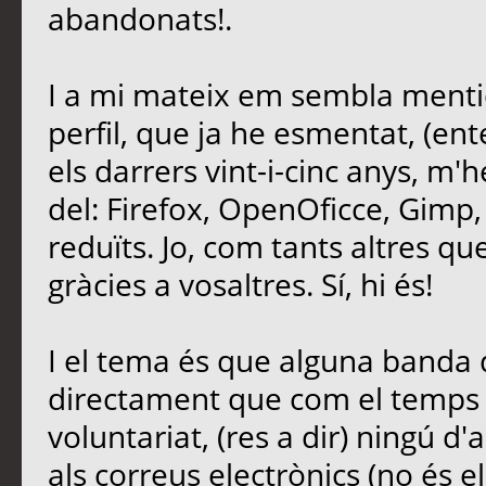
abandonats!.
I a mi mateix em sembla mentid
perfil, que ja he esmentat, (ent
els darrers vint-i-cinc anys, m'
del: Firefox, OpenOficce, Gimp,
reduïts. Jo, com tants altres que 
gràcies a vosaltres. Sí, hi és!
I el tema és que alguna banda d
directament que com el temps é
voluntariat, (res a dir) ningú d'
als correus electrònics (no és e