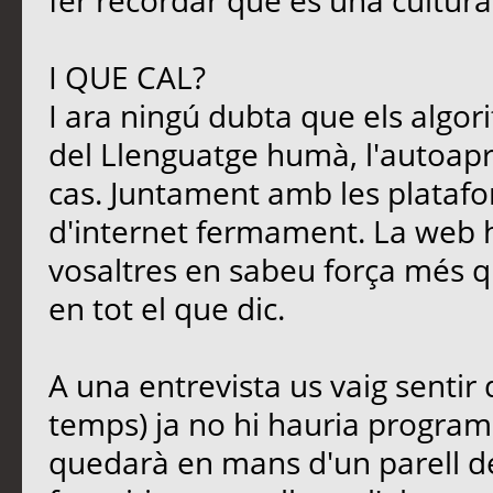
fer recordar que és una cultura
I QUE CAL?
I ara ningú dubta que els algori
del Llenguatge humà, l'autoapre
cas. Juntament amb les platafo
d'internet fermament. La web 
vosaltres en sabeu força més qu
en tot el que dic.
A una entrevista us vaig sentir
temps) ja no hi hauria programa
quedarà en mans d'un parell d