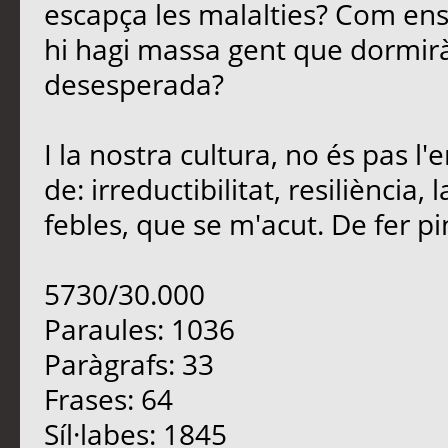
escapça les malalties? Com en
hi hagi massa gent que dormirà
desesperada?
I la nostra cultura, no és pas 
de: irreductibilitat, resiliència
febles, que se m'acut. De fer pinya
5730/30.000
Paraules: 1036
Paràgrafs: 33
Frases: 64
Síl·labes: 1845