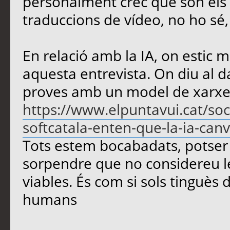
personalment crec que són els m
traduccions de vídeo, no ho sé
En relació amb la IA, on estic m
aquesta entrevista. On diu al d
proves amb un model de xarxe
https://www.elpuntavui.cat/soc
softcatala-enten-que-la-ia-canvi
Tots estem bocabadats, potser 
sorpendre que no considereu le
viables. És com si sols tinguès d
humans