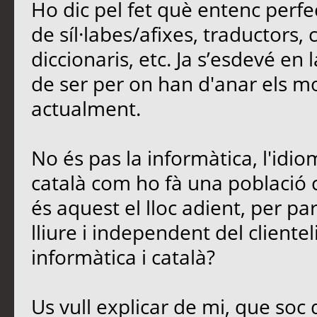
Ho dic pel fet què entenc perfe
de síl·labes/afixes, traductors,
diccionaris, etc. Ja s’esdevé en
de ser per on han d'anar els mod
actualment.
No és pas la informàtica, l'idio
català com ho fà una població 
és aquest el lloc adient, per parl
lliure i independent del cliente
informàtica i català?
Us vull explicar de mi, que soc 