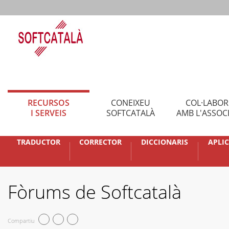
RECURSOS
CONEIXEU
COL·LABO
I SERVEIS
SOFTCATALÀ
AMB L'ASSOC
TRADUCTOR
CORRECTOR
DICCIONARIS
APLI
Fòrums de Softcatalà
Compartiu