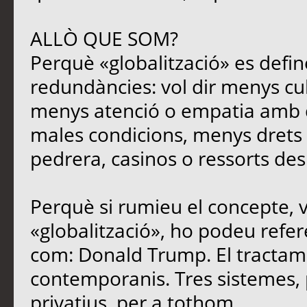
ALLÒ QUE SOM?
Perquè «globalització» es defin
redundàncies: vol dir menys cu
menys atenció o empatia amb qu
males condicions, menys drets i
pedrera, casinos o ressorts des
Perquè si rumieu el concepte, 
«globalització», ho podeu refere
com: Donald Trump. El tracta
contemporanis. Tres sistemes, 
privatius, per a tothom.