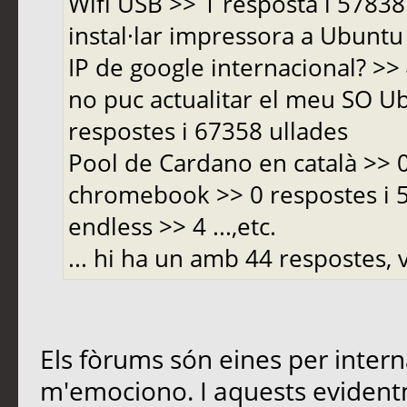
Wifi USB >> 1 resposta i 5783
instal·lar impressora a Ubuntu 
IP de google internacional? >>
no puc actualitar el meu SO Ub
respostes i 67358 ullades
Pool de Cardano en català >> 
chromebook >> 0 respostes i
endless >> 4 ...,etc.
... hi ha un amb 44 respostes, v
Els fòrums són eines per inter
m'emociono. I aquests evident