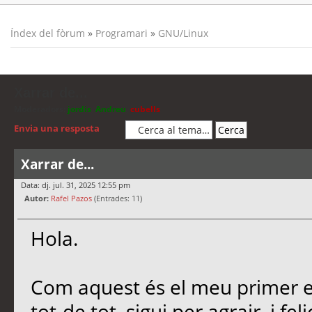
Índex del fòrum
»
Programari
»
GNU/Linux
Xarrar de...
Moderadors:
jordis
,
Andreu
,
cubells
Envia una resposta
Xarrar de...
Data: dj. jul. 31, 2025 12:55 pm
Autor:
Rafel Pazos
(Entrades: 11)
Hola.
Com aquest és el meu primer es
tot-de tot, sigui per agrair, i f