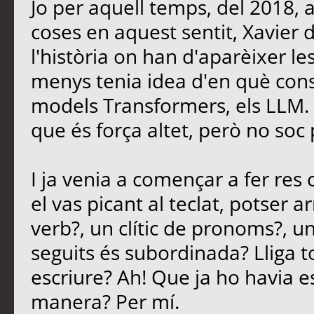
Jo per aquell temps, del 2018, 
coses en aquest sentit, Xavier
l'història on han d'aparèixer le
menys tenia idea d'en què consi
models Transformers, els LLM. E
que és força altet, però no soc 
I ja venia a començar a fer re
el vas picant al teclat, potser 
verb?, un clític de pronoms?, u
seguits és subordinada? Lliga t
escriure? Ah! Que ja ho havia es
manera? Per mí.