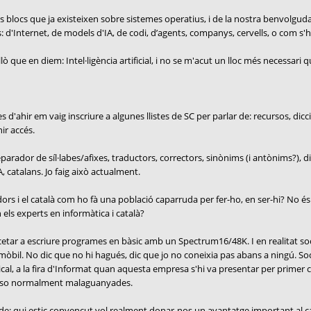
s blocs que ja existeixen sobre sistemes operatius, i de la nostra benvolgu
 d'Internet, de models d'IA, de codi, d’agents, companys, cervells, o com s'hi
ò que en diem: Intel·ligència artificial, i no se m'acut un lloc més necessari 
'ahir em vaig inscriure a algunes llistes de SC per parlar de: recursos, dicci
ir accés.
arador de síl·labes/afixes, traductors, correctors, sinònims (i antònims?), dic
, catalans. Jo faig això actualment.
rs i el català com ho fà una població caparruda per fer-ho, en ser-hi? No és aq
n els experts en informàtica i català?
encetar a escriure programes en bàsic amb un Spectrum16/48K. I en realitat s
 mòbil. No dic que no hi hagués, dic que jo no coneixia pas abans a ningú. So
cal, a la fira d'Informat quan aquesta empresa s'hi va presentar per primer 
uposo normalment malaguanyades.
re de: qui estic convençut vol realment donar-nos un avantatge important al cata