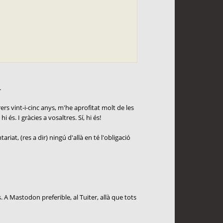
.
rs vint-i-cinc anys, m'he aprofitat molt de les
és. I gràcies a vosaltres. Sí, hi és!
at, (res a dir) ningú d'allà en té l'obligació
s. A Mastodon preferible, al Tuiter, allà que tots