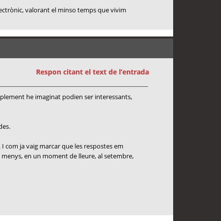
lectrònic, valorant el minso temps que vivim
Respon citant el text de l’entrada
mplement he imaginat podien ser interessants,
des.
. I com ja vaig marcar que les respostes em
s o menys, en un moment de lleure, al setembre,