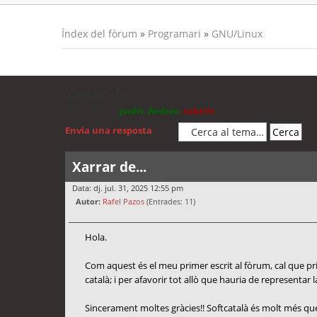
Índex del fòrum
»
Programari
»
GNU/Linux
Xarrar de...
Moderadors:
jordis
,
Andreu
,
cubells
Envia una resposta
Xarrar de...
Data: dj. jul. 31, 2025 12:55 pm
Autor:
Rafel Pazos
(Entrades: 11)
Hola.
Com aquest és el meu primer escrit al fòrum, cal que prime
català; i per afavorir tot allò que hauria de representar l
Sincerament moltes gràcies!! Softcatalà és molt més que 