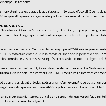
del temps! De tothom!
e menystenir pas els d'aquells que s'acosten. No esteu d'acord? Què ha de pe
! Crec que allò que no es rega, acaba pudorant en general tot l'ambient. I en 
MON EN GENERAL
e interessat força més per allò que feu, a iniciativa, no pas per arreglar res.
 o el traductor d'anglès personalment crec que són els millors que hi ha a Int
robar aquesta entrevista. On diu al darrer juny, que al 2018 vau fer proves a
550535-softcatala-enten-que-la-ia-canvia-el-llindar-de-la-perfeccio.html
Tots
ies com viables. És com si sols tinguès dret a la vida el més irtel·ligent del
feia coses en aquest sentit, Xavier diu que «hi ha un moment a l'història on 
ronals, els models Transformers, els LLM. El meu nivell d'informàtica crec qu
ot quan el vas picant al teclat, potser arran d'un lexema?, que pot ser un ve
legat amb allò que vull escriure? Ah! Que ja ho havia escrit això o semblant,
an sols per estalviar temps, per tal de no repetir, del que vulgui fer, dins de
val a la majoria coma intel·ligència.