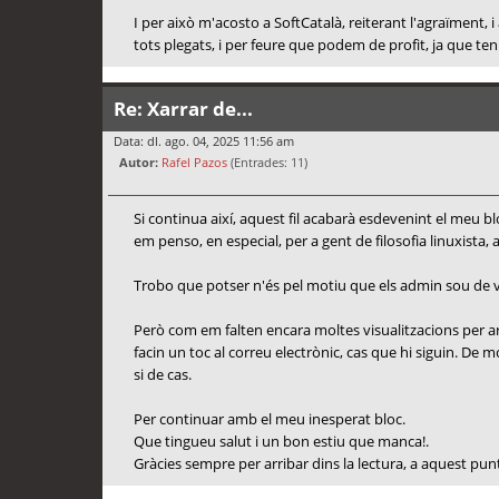
I per això m'acosto a SoftCatalà, reiterant l'agraïment
tots plegats, i per feure que podem de profit, ja que ten
Re: Xarrar de...
Data: dl. ago. 04, 2025 11:56 am
Autor:
Rafel Pazos
(Entrades: 11)
Si continua així, aquest fil acabarà esdevenint el meu
em penso, en especial, per a gent de filosofia linuxista, 
Trobo que potser n'és pel motiu que els admin sou de vac
Però com em falten encara moltes visualitzacions per ar
facin un toc al correu electrònic, cas que hi siguin. D
si de cas.
Per continuar amb el meu inesperat bloc.
Que tingueu salut i un bon estiu que manca!.
Gràcies sempre per arribar dins la lectura, a aquest pun