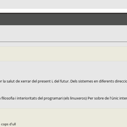
la salut de xerrar del present i, del futur. Dels sistemes en diferents direccio
ilosofia i interioritats del programari (els linuxeros) Per sobre de l'únic interè
 cops d'ull