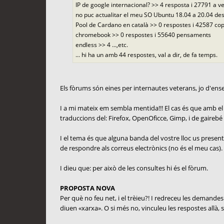
IP de google internacional? >> 4 resposta i 27791 a v
no puc actualitar el meu SO Ubuntu 18.04 a 20.04 des
Pool de Cardano en català >> 0 respostes i 42587 c
chromebook >> 0 respostes i 55640 pensaments
endless >> 4 ...,etc.
... hi ha un amb 44 respostes, val a dir, de fa temps.
Els fòrums són eines per internautes veterans, jo d'e
I a mi mateix em sembla mentida!!! El cas és que amb el m
traduccions del: Firefox, OpenOficce, Gimp, i de gairebé to
I el tema és que alguna banda del vostre lloc us presente
de respondre als correus electrònics (no és el meu cas).
I dieu que: per això de les consultes hi és el fòrum.
PROPOSTA NOVA
Per què no feu net, i el trèieu?! I redreceu les demandes 
diuen «xarxa». O si més no, vinculeu les respostes allà, s