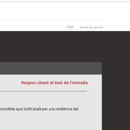
PMF
Inicia la sessió
10 entrades • Pàgina
1
de
1
Respon citant el text de l’entrada
cindible que SoftCatalà per a la resiliència del