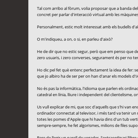
Tal com arribo al fòrum, volia proposar que a banda del
concret per parlar d'interacció virtual amb les màquines:
Personalment, estic molt interessat amb els budells d'all
O m'indiqueu, a on, o si, en parleu d'això?
He de dir que no estic segur, però que em penso que des d
zero usuaris, i zero converses, segurament és per no ten
Ho dic pel fet què entenc perfectament la idea de fer: sep
que jo albiro ha de ser per on han d'anar els models d'IA
No és pas la informàtica, l'idioma que parlen els ordinado
catedral en línia, lliure i independent del clientelisme, o
Us vull explicar de mi, que soc d'aquells que s'hi van 
ordinador connectat al televisor, i més tard va tenir un
totes les pomes d'Apple que hi havia dins d'un tub verti
sempre-sempre, he fet algorismes, milions de files s
Rere de llegir un parell de vegades, l'extraordinari llib