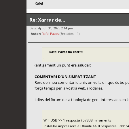
Rafel
Re: Xarrar de...
Data: dj. jul. 31, 2025 2:14 pm
Autor:
Rafel Pazos
(Entrades: 11)
Rafel Pazos ha escrit:
.
(antigament un punt era saludar)
COMENTARI D'UN SIMPATITZANT
Rere del meu comentari d'ahir, on volia dir que és bo per 
força temps per la vostra web, i rodalies.
I dins del fòrum de la tipologia de gent interessada en la f
Wifi USB >> 1 resposta i 57838 miraments
instal·lar impressora a Ubuntu >> 0 respostes i 28634