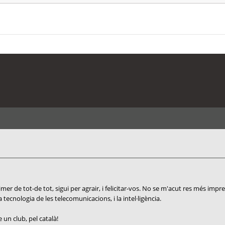
r de tot-de tot, sigui per agrair, i felicitar-vos. No se m'acut res més impres
a tecnologia de les telecomunicacions, i la intel·ligència.
un club, pel català!