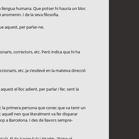
da llengua humana. Que potser hi hauria un bloc
 anomenin. I de la seva filosofia.
que aquest, per parlar-ne.
onaris, correctors, etc. Però indica que hi ha
cionaris, etc. Ja s’esdevé en la mateixa direcció
uest el lloc adient, per parlar i fer, sent la
oc la primera persona que conec que va tenir un
c aquell nen que literalment va fer disparar
cop a Barcelona. I des de llavors sempre-
là. El de Xavier Sala i Martín. "Entre el