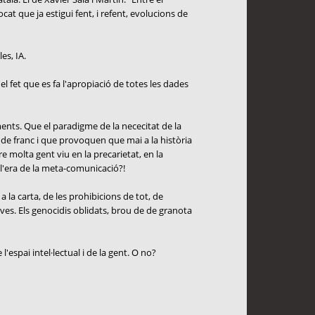
cat que ja estigui fent, i refent, evolucions de
es, IA.
el fet que es fa l'apropiació de totes les dades
ents. Que el paradigme de la nececitat de la
 de franc i que provoquen que mai a la història
molta gent viu en la precarietat, en la
 l'era de la meta-comunicació?!
 la carta, de les prohibicions de tot, de
ives. Els genocidis oblidats, brou de de granota
'espai intel·lectual i de la gent. O no?