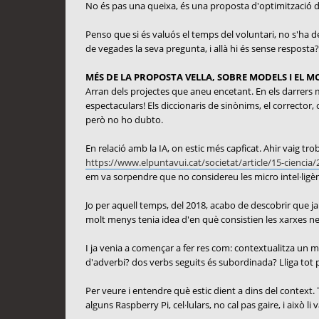
No és pas una queixa, és una proposta d'optimització 
Penso que si és valuós el temps del voluntari, no s'ha d
de vegades la seva pregunta, i allà hi és sense resposta?
MÉS DE LA PROPOSTA VELLA, SOBRE MODELS I EL 
Arran dels projectes que aneu encetant. En els darrers m'h
espectaculars! Els diccionaris de sinònims, el corrector,
però no ho dubto.
En relació amb la IA, on estic més capficat. Ahir vaig t
https://www.elpuntavui.cat/societat/article/15-ciencia/2
em va sorpendre que no considereu les micro intel·ligènc
Jo per aquell temps, del 2018, acabo de descobrir que ja 
molt menys tenia idea d'en què consistien les xarxes neu
I ja venia a començar a fer res com: contextualitza un m
d'adverbi? dos verbs seguits és subordinada? Lliga tot p
Per veure i entendre què estic dient a dins del context. T
alguns Raspberry Pi, cel·lulars, no cal pas gaire, i això li 