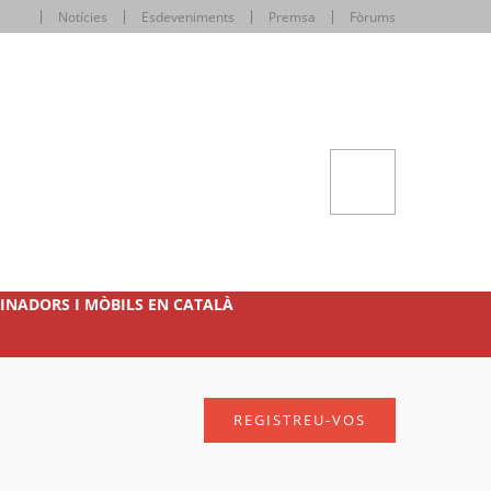
Notícies
Esdeveniments
Premsa
Fòrums
INADORS I MÒBILS EN CATALÀ
REGISTREU-VOS