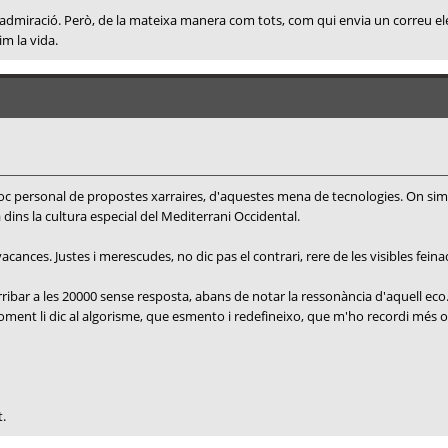
, i admiració. Però, de la mateixa manera com tots, com qui envia un correu e
im la vida.
 bloc personal de propostes xarraires, d'aquestes mena de tecnologies. On si
a dins la cultura especial del Mediterrani Occidental.
ances. Justes i merescudes, no dic pas el contrari, rere de les visibles feina
ribar a les 20000 sense resposta, abans de notar la ressonància d'aquell eco
e moment li dic al algorisme, que esmento i redefineixo, que m'ho recordi mé
t.