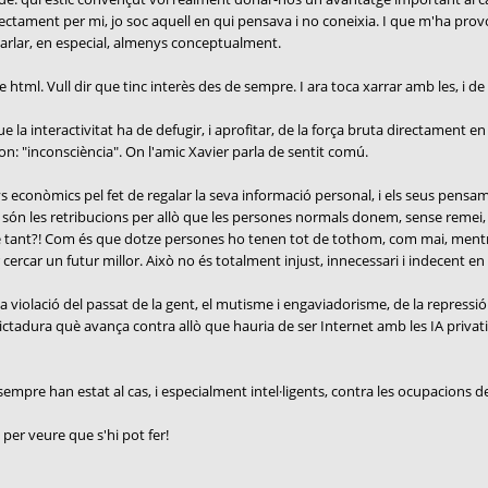
irectament per mi, jo soc aquell en qui pensava i no coneixia. I que m'ha provo
parlar, en especial, almenys conceptualment.
ml. Vull dir que tinc interès des de sempre. I ara toca xarrar amb les, i de l
la interactivitat ha de defugir, i aprofitar, de la força bruta directament en 
on: "inconsciència". On l'amic Xavier parla de sentit comú.
 econòmics pel fet de regalar la seva informació personal, i els seus pensam
 són les retribucions per allò que les persones normals donem, sense remei,
e tant?! Com és que dotze persones ho tenen tot de tothom, com mai, mentre 
cercar un futur millor. Això no és totalment injust, innecessari i indecent en
violació del passat de la gent, el mutisme i engaviadorisme, de la repressió a
dictadura què avança contra allò que hauria de ser Internet amb les IA privat
mpre han estat al cas, i especialment intel·ligents, contra les ocupacions de l
 per veure que s'hi pot fer!