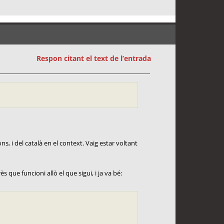
Respon citant el text de l’entrada
ns, i del català en el context. Vaig estar voltant
s que funcioni allò el que sigui, i ja va bé: