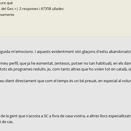
eure què
 del Ges >| 2 respostes i 67358 ullades
opsaments
nseguida m'emociono. I aquests evidentment són glaçons d'estiu abandonats!
eu perfil, que ja he esmentat, (entesos, potser no tan habitual), en els darre
ts els programes reduïts. Jo, com tants altres que ho volen tot en català, si hi 
u dient directament que com el temps és un bé preuat, en especial al voluntari
de la gent que s'acosta a SC a fora de casa vostra, a altres llocs especialitzat
i de cas.