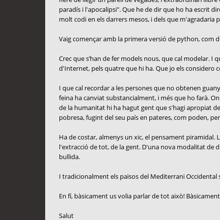
paradís i l'apocalipsi". Que he de dir que ho ha escrit d
molt codi en els darrers mesos, i dels que m'agradaria 
Vaig començar amb la primera versió de python, com de ht
Crec que s’han de fer models nous, que cal modelar. I que 
d'Internet, pels quatre que hi ha. Que jo els considero c
I que cal recordar a les persones que no obtenen guanys
feina ha canviat substancialment, i més que ho farà. On
de la humanitat hi ha hagut gent que s'hagi apropiat d
pobresa, fugint del seu país en pateres, com poden, per 
Ha de costar, almenys un xic, el pensament piramidal. La 
l'extracció de tot, de la gent. D'una nova modalitat de 
bullida.
I tradicionalment els països del Mediterrani Occidental se
En fí, bàsicament us volia parlar de tot això! Bàsicament
Salut