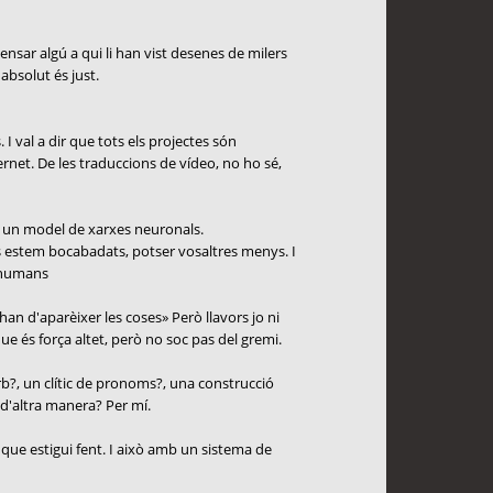
nsar algú a qui li han vist desenes de milers
absolut és just.
 I val a dir que tots els projectes són
ernet. De les traduccions de vídeo, no ho sé,
mb un model de xarxes neuronals.
 estem bocabadats, potser vosaltres menys. I
s humans
han d'aparèixer les coses» Però llavors jo ni
e és força altet, però no soc pas del gremi.
rb?, un clític de pronoms?, una construcció
 d'altra manera? Per mí.
l que estigui fent. I això amb un sistema de