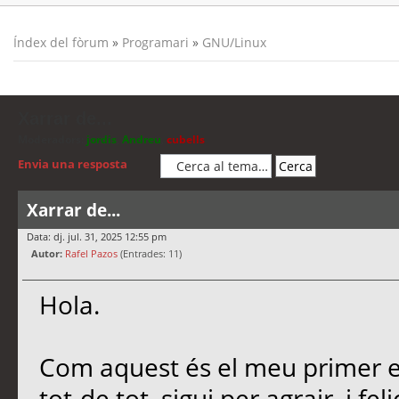
Índex del fòrum
»
Programari
»
GNU/Linux
Xarrar de...
Moderadors:
jordis
,
Andreu
,
cubells
Envia una resposta
Xarrar de...
Data: dj. jul. 31, 2025 12:55 pm
Autor:
Rafel Pazos
(Entrades: 11)
Hola.
Com aquest és el meu primer es
tot-de tot, sigui per agrair, i f