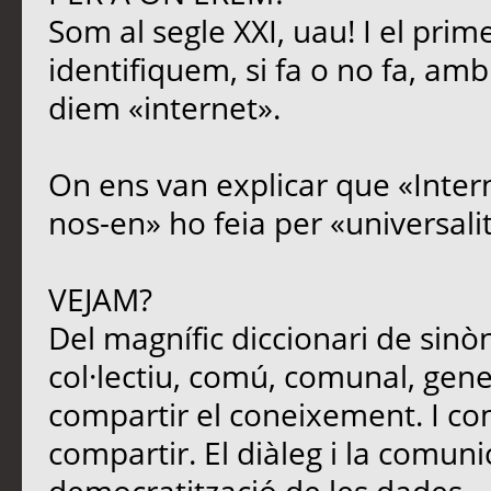
Som al segle XXI, uau! I el prim
identifiquem, si fa o no fa, amb
diem «internet».
On ens van explicar que «Intern
nos-en» ho feia per «universali
VEJAM?
Del magnífic diccionari de sinòn
col·lectiu, comú, comunal, genera
compartir el coneixement. I c
compartir. El diàleg i la comun