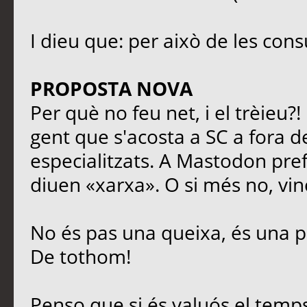
I dieu que: per això de les cons
PROPOSTA NOVA
Per què no feu net, i el trèieu?
gent que s'acosta a SC a fora de
especialitzats. A Mastodon prefe
diuen «xarxa». O si més no, vinc
No és pas una queixa, és una p
De tothom!
Penso que si és valuós el temps