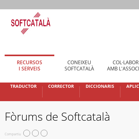
RECURSOS
CONEIXEU
COL·LABO
I SERVEIS
SOFTCATALÀ
AMB L'ASSOC
TRADUCTOR
CORRECTOR
DICCIONARIS
APLI
Fòrums de Softcatalà
Compartiu