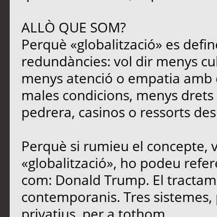
ALLÒ QUE SOM?
Perquè «globalització» es defin
redundàncies: vol dir menys cu
menys atenció o empatia amb qu
males condicions, menys drets i
pedrera, casinos o ressorts des
Perquè si rumieu el concepte, 
«globalització», ho podeu refere
com: Donald Trump. El tracta
contemporanis. Tres sistemes, 
privatius, per a tothom.