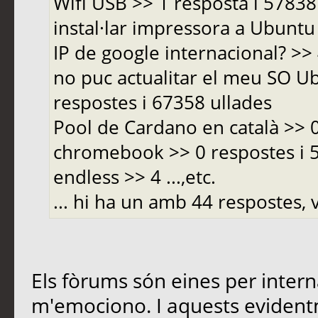
Wifi USB >> 1 resposta i 5783
instal·lar impressora a Ubuntu 
IP de google internacional? >>
no puc actualitar el meu SO Ub
respostes i 67358 ullades
Pool de Cardano en català >> 
chromebook >> 0 respostes i
endless >> 4 ...,etc.
... hi ha un amb 44 respostes, v
Els fòrums són eines per inter
m'emociono. I aquests evident