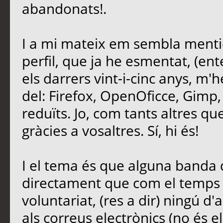
abandonats!.
I a mi mateix em sembla mentid
perfil, que ja he esmentat, (ent
els darrers vint-i-cinc anys, m'
del: Firefox, OpenOficce, Gimp,
reduïts. Jo, com tants altres que 
gràcies a vosaltres. Sí, hi és!
I el tema és que alguna banda d
directament que com el temps é
voluntariat, (res a dir) ningú d'
als correus electrònics (no és e