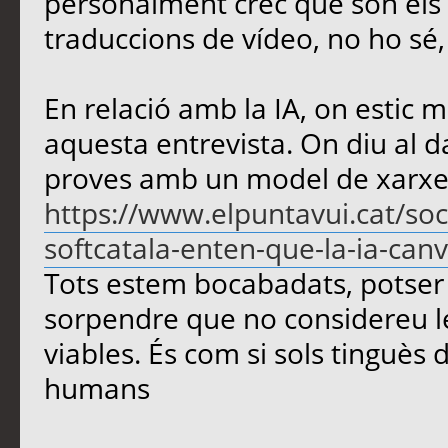
personalment crec que són els m
traduccions de vídeo, no ho sé
En relació amb la IA, on estic m
aquesta entrevista. On diu al d
proves amb un model de xarxe
https://www.elpuntavui.cat/soc
softcatala-enten-que-la-ia-canvi
Tots estem bocabadats, potser 
sorpendre que no considereu le
viables. És com si sols tinguès d
humans