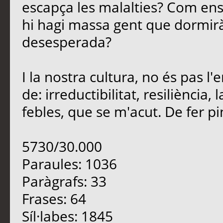
escapça les malalties? Com en
hi hagi massa gent que dormirà
desesperada?
I la nostra cultura, no és pas 
de: irreductibilitat, resiliència
febles, que se m'acut. De fer pinya
5730/30.000
Paraules: 1036
Paràgrafs: 33
Frases: 64
Síl·labes: 1845