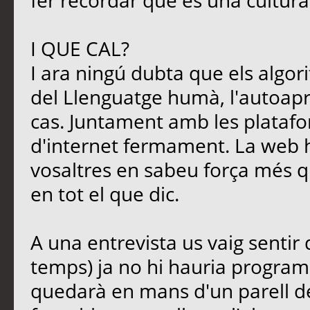
fer recordar que és una cultura
I QUE CAL?
I ara ningú dubta que els algori
del Llenguatge humà, l'autoapre
cas. Juntament amb les platafo
d'internet fermament. La web 
vosaltres en sabeu força més qu
en tot el que dic.
A una entrevista us vaig sentir
temps) ja no hi hauria programa
quedarà en mans d'un parell d