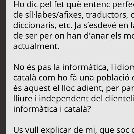
Ho dic pel fet què entenc perfe
de síl·labes/afixes, traductors,
diccionaris, etc. Ja s’esdevé en
de ser per on han d'anar els mod
actualment.
No és pas la informàtica, l'idio
català com ho fà una població 
és aquest el lloc adient, per parl
lliure i independent del cliente
informàtica i català?
Us vull explicar de mi, que soc 