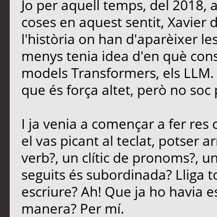
Jo per aquell temps, del 2018, 
coses en aquest sentit, Xavier
l'història on han d'aparèixer le
menys tenia idea d'en què consi
models Transformers, els LLM. E
que és força altet, però no soc 
I ja venia a començar a fer re
el vas picant al teclat, potser 
verb?, un clític de pronoms?, u
seguits és subordinada? Lliga t
escriure? Ah! Que ja ho havia es
manera? Per mí.