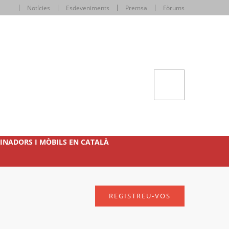
Notícies
Esdeveniments
Premsa
Fòrums
INADORS I MÒBILS EN CATALÀ
REGISTREU-VOS