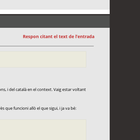
Respon citant el text de l’entrada
ns, i del català en el context. Vaig estar voltant
s que funcioni allò el que sigui, i ja va bé: