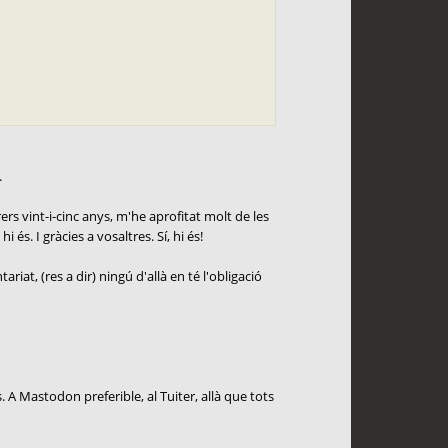
.
rs vint-i-cinc anys, m'he aprofitat molt de les
és. I gràcies a vosaltres. Sí, hi és!
at, (res a dir) ningú d'allà en té l'obligació
s. A Mastodon preferible, al Tuiter, allà que tots