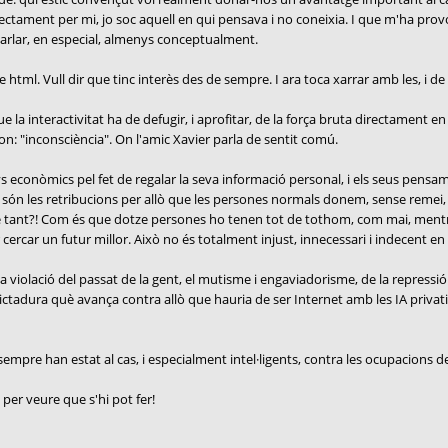
irectament per mi, jo soc aquell en qui pensava i no coneixia. I que m'ha provo
parlar, en especial, almenys conceptualment.
ml. Vull dir que tinc interès des de sempre. I ara toca xarrar amb les, i de l
la interactivitat ha de defugir, i aprofitar, de la força bruta directament en 
on: "inconsciència". On l'amic Xavier parla de sentit comú.
 econòmics pel fet de regalar la seva informació personal, i els seus pensam
 són les retribucions per allò que les persones normals donem, sense remei,
e tant?! Com és que dotze persones ho tenen tot de tothom, com mai, mentre 
cercar un futur millor. Això no és totalment injust, innecessari i indecent en
violació del passat de la gent, el mutisme i engaviadorisme, de la repressió a
dictadura què avança contra allò que hauria de ser Internet amb les IA privat
mpre han estat al cas, i especialment intel·ligents, contra les ocupacions de l
 per veure que s'hi pot fer!