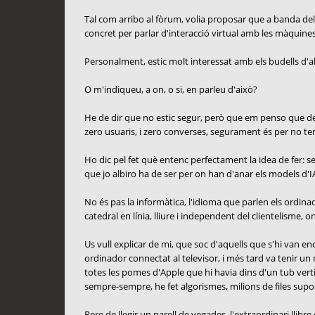
Tal com arribo al fòrum, volia proposar que a banda del
concret per parlar d'interacció virtual amb les màquines:
Personalment, estic molt interessat amb els budells d'all
O m'indiqueu, a on, o si, en parleu d'això?
He de dir que no estic segur, però que em penso que des d
zero usuaris, i zero converses, segurament és per no ten
Ho dic pel fet què entenc perfectament la idea de fer: sep
que jo albiro ha de ser per on han d'anar els models d'IA
No és pas la informàtica, l'idioma que parlen els ordinado
catedral en línia, lliure i independent del clientelisme, o
Us vull explicar de mi, que soc d'aquells que s'hi van 
ordinador connectat al televisor, i més tard va tenir un
totes les pomes d'Apple que hi havia dins d'un tub verti
sempre-sempre, he fet algorismes, milions de files s
Rere de llegir un parell de vegades, l'extraordinari llib