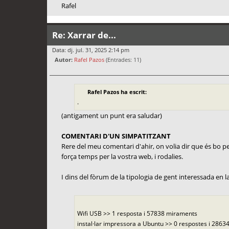
Rafel
Re: Xarrar de...
Data: dj. jul. 31, 2025 2:14 pm
Autor:
Rafel Pazos
(Entrades: 11)
Rafel Pazos ha escrit:
.
(antigament un punt era saludar)
COMENTARI D'UN SIMPATITZANT
Rere del meu comentari d'ahir, on volia dir que és bo per 
força temps per la vostra web, i rodalies.
I dins del fòrum de la tipologia de gent interessada en la f
Wifi USB >> 1 resposta i 57838 miraments
instal·lar impressora a Ubuntu >> 0 respostes i 28634