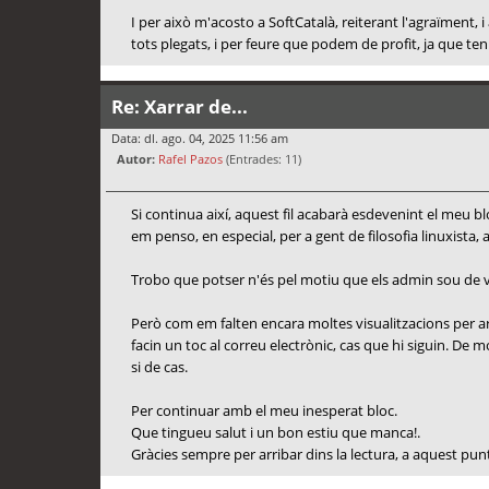
I per això m'acosto a SoftCatalà, reiterant l'agraïment
tots plegats, i per feure que podem de profit, ja que ten
Re: Xarrar de...
Data: dl. ago. 04, 2025 11:56 am
Autor:
Rafel Pazos
(Entrades: 11)
Si continua així, aquest fil acabarà esdevenint el meu
em penso, en especial, per a gent de filosofia linuxista, 
Trobo que potser n'és pel motiu que els admin sou de vac
Però com em falten encara moltes visualitzacions per ar
facin un toc al correu electrònic, cas que hi siguin. D
si de cas.
Per continuar amb el meu inesperat bloc.
Que tingueu salut i un bon estiu que manca!.
Gràcies sempre per arribar dins la lectura, a aquest pun