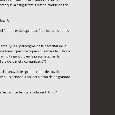
cat que ja estigui fent, i refent, evolucions de
es, IA.
el fet que es fa l'apropiació de totes les dades
ents. Que el paradigme de la nececitat de la
 de franc i que provoquen que mai a la història
molta gent viu en la precarietat, en la
 l'era de la meta-comunicació?!
 la carta, de les prohibicions de tot, de
ives. Els genocidis oblidats, brou de de granota
'espai intel·lectual i de la gent. O no?