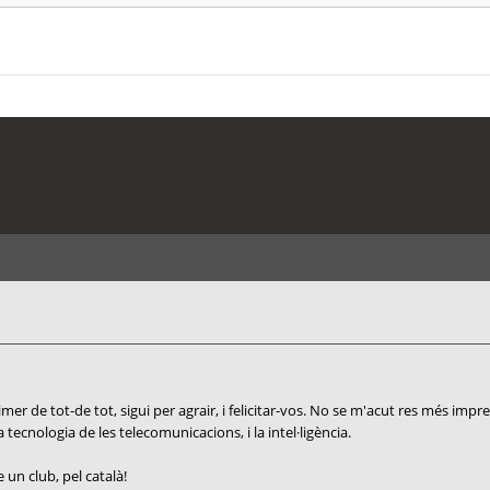
r de tot-de tot, sigui per agrair, i felicitar-vos. No se m'acut res més impres
a tecnologia de les telecomunicacions, i la intel·ligència.
un club, pel català!