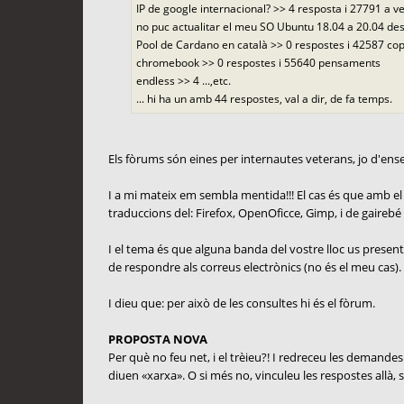
IP de google internacional? >> 4 resposta i 27791 a v
no puc actualitar el meu SO Ubuntu 18.04 a 20.04 des
Pool de Cardano en català >> 0 respostes i 42587 c
chromebook >> 0 respostes i 55640 pensaments
endless >> 4 ...,etc.
... hi ha un amb 44 respostes, val a dir, de fa temps.
Els fòrums són eines per internautes veterans, jo d'e
I a mi mateix em sembla mentida!!! El cas és que amb el m
traduccions del: Firefox, OpenOficce, Gimp, i de gairebé to
I el tema és que alguna banda del vostre lloc us presente
de respondre als correus electrònics (no és el meu cas).
I dieu que: per això de les consultes hi és el fòrum.
PROPOSTA NOVA
Per què no feu net, i el trèieu?! I redreceu les demandes 
diuen «xarxa». O si més no, vinculeu les respostes allà, s