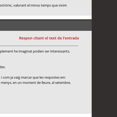
lectrònic, valorant el minso temps que vivim
Respon citant el text de l’entrada
mplement he imaginat podien ser interessants,
des.
. I com ja vaig marcar que les respostes em
s o menys, en un moment de lleure, al setembre,