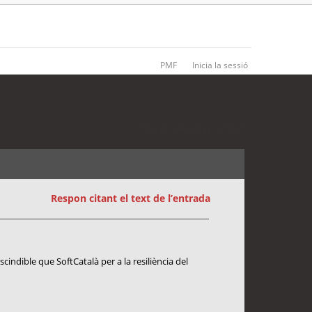
PMF
Inicia la sessió
10 entrades • Pàgina
1
de
1
Respon citant el text de l’entrada
cindible que SoftCatalà per a la resiliència del