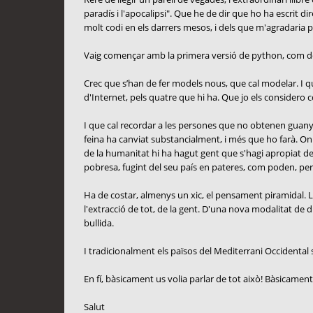
paradís i l'apocalipsi". Que he de dir que ho ha escrit d
molt codi en els darrers mesos, i dels que m'agradaria 
Vaig començar amb la primera versió de python, com de ht
Crec que s’han de fer models nous, que cal modelar. I que 
d'Internet, pels quatre que hi ha. Que jo els considero c
I que cal recordar a les persones que no obtenen guanys
feina ha canviat substancialment, i més que ho farà. On
de la humanitat hi ha hagut gent que s'hagi apropiat d
pobresa, fugint del seu país en pateres, com poden, per 
Ha de costar, almenys un xic, el pensament piramidal. La 
l'extracció de tot, de la gent. D'una nova modalitat de 
bullida.
I tradicionalment els països del Mediterrani Occidental se
En fí, bàsicament us volia parlar de tot això! Bàsicament
Salut