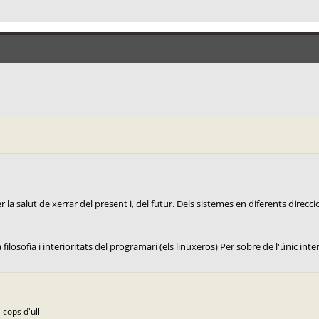
la salut de xerrar del present i, del futur. Dels sistemes en diferents direccio
ilosofia i interioritats del programari (els linuxeros) Per sobre de l'únic interè
 cops d'ull