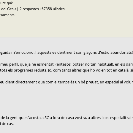
eure què
 del Ges >| 2 respostes i 67358 ullades
opsaments
nseguida m'emociono. I aquests evidentment són glaçons d'estiu abandonats!
eu perfil, que ja he esmentat, (entesos, potser no tan habitual), en els darre
ts els programes reduïts. Jo, com tants altres que ho volen tot en català, si hi 
u dient directament que com el temps és un bé preuat, en especial al voluntari
de la gent que s'acosta a SC a fora de casa vostra, a altres llocs especialitzat
i de cas.