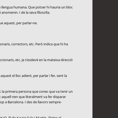
da llengua humana. Que potser hi hauria un bloc
 anomenin. I de la seva filosofia.
que aquest, per parlar-ne.
onaris, correctors, etc. Però indica que hi ha
cionaris, etc. Ja s’esdevé en la mateixa direcció
uest el lloc adient, per parlar i fer, sent la
oc la primera persona que conec que va tenir un
c aquell nen que literalment va fer disparar
cop a Barcelona. I des de llavors sempre-
là. El de Xavier Sala i Martín. "Entre el