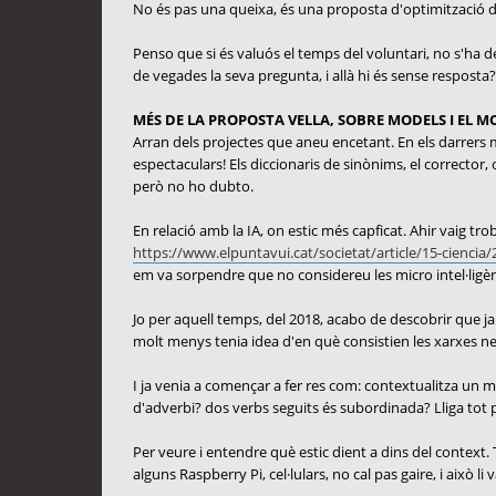
No és pas una queixa, és una proposta d'optimització 
Penso que si és valuós el temps del voluntari, no s'ha d
de vegades la seva pregunta, i allà hi és sense resposta?
MÉS DE LA PROPOSTA VELLA, SOBRE MODELS I EL 
Arran dels projectes que aneu encetant. En els darrers m'h
espectaculars! Els diccionaris de sinònims, el corrector,
però no ho dubto.
En relació amb la IA, on estic més capficat. Ahir vaig t
https://www.elpuntavui.cat/societat/article/15-ciencia/2
em va sorpendre que no considereu les micro intel·ligènc
Jo per aquell temps, del 2018, acabo de descobrir que ja 
molt menys tenia idea d'en què consistien les xarxes neu
I ja venia a començar a fer res com: contextualitza un m
d'adverbi? dos verbs seguits és subordinada? Lliga tot p
Per veure i entendre què estic dient a dins del context. T
alguns Raspberry Pi, cel·lulars, no cal pas gaire, i això li 