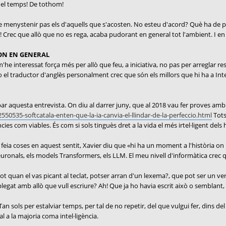
del temps! De tothom!
e menystenir pas els d'aquells que s'acosten. No esteu d'acord? Què ha de pe
! Crec que allò que no es rega, acaba pudorant en general tot l'ambient. I en 
MON EN GENERAL
e interessat força més per allò que feu, a iniciativa, no pas per arreglar res.
 o el traductor d'anglès personalment crec que són els millors que hi ha a Int
robar aquesta entrevista. On diu al darrer juny, que al 2018 vau fer proves a
550535-softcatala-enten-que-la-ia-canvia-el-llindar-de-la-perfeccio.html
Tots
ies com viables. És com si sols tinguès dret a la vida el més irtel·ligent del
feia coses en aquest sentit, Xavier diu que «hi ha un moment a l'història on 
ronals, els models Transformers, els LLM. El meu nivell d'informàtica crec qu
ot quan el vas picant al teclat, potser arran d'un lexema?, que pot ser un ve
legat amb allò que vull escriure? Ah! Que ja ho havia escrit això o semblant,
an sols per estalviar temps, per tal de no repetir, del que vulgui fer, dins de
val a la majoria coma intel·ligència.