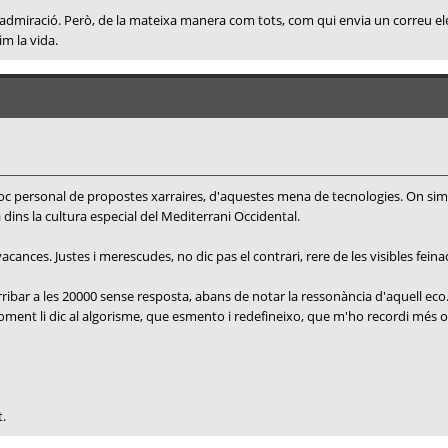
, i admiració. Però, de la mateixa manera com tots, com qui envia un correu e
im la vida.
 bloc personal de propostes xarraires, d'aquestes mena de tecnologies. On si
a dins la cultura especial del Mediterrani Occidental.
ances. Justes i merescudes, no dic pas el contrari, rere de les visibles feina
ribar a les 20000 sense resposta, abans de notar la ressonància d'aquell eco
e moment li dic al algorisme, que esmento i redefineixo, que m'ho recordi mé
t.