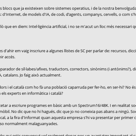
s blocs que ja existeixen sobre sistemes operatius, i de la nostra benvolgu
 d'Internet, de models d'IA, de codi, d’agents, companys, cervells, o com s'hi
ò que en diem: Intel·ligència artificial, i no se m'acut un lloc més necessari 
'ahir em vaig inscriure a algunes llistes de SC per parlar de: recursos, dicci
ir accés.
arador de síl·labes/afixes, traductors, correctors, sinònims (i antònims?), dic
, catalans. Jo faig això actualment.
rs i el català com ho fà una població caparruda per fer-ho, en ser-hi? No és aq
n els experts en informàtica i català?
encetar a escriure programes en bàsic amb un Spectrum16/48K. I en realitat s
 mòbil. No dic que no hi hagués, dic que jo no coneixia pas abans a ningú. So
cal, a la fira d'Informat quan aquesta empresa s'hi va presentar per primer 
uposo normalment malaguanyades.
re de: qui estic convençut vol realment donar-nos un avantatge important al cata