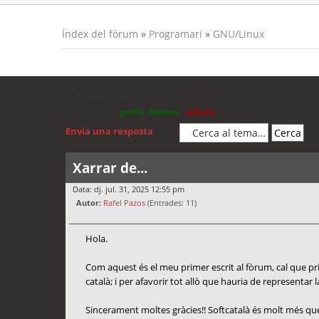
Índex del fòrum
»
Programari
»
GNU/Linux
Xarrar de...
Moderadors:
jordis
,
Andreu
,
cubells
Envia una resposta
Xarrar de...
Data: dj. jul. 31, 2025 12:55 pm
Autor:
Rafel Pazos
(Entrades: 11)
Hola.
Com aquest és el meu primer escrit al fòrum, cal que prime
català; i per afavorir tot allò que hauria de representar l
Sincerament moltes gràcies!! Softcatalà és molt més que 