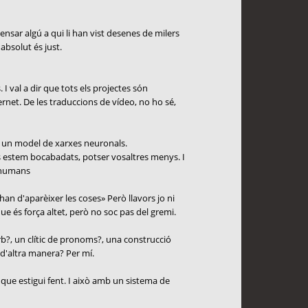
nsar algú a qui li han vist desenes de milers
absolut és just.
 I val a dir que tots els projectes són
ernet. De les traduccions de vídeo, no ho sé,
mb un model de xarxes neuronals.
 estem bocabadats, potser vosaltres menys. I
s humans
han d'aparèixer les coses» Però llavors jo ni
e és força altet, però no soc pas del gremi.
rb?, un clític de pronoms?, una construcció
 d'altra manera? Per mí.
l que estigui fent. I això amb un sistema de