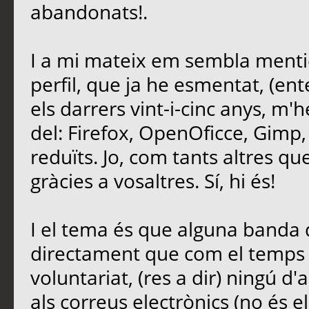
abandonats!.
I a mi mateix em sembla mentid
perfil, que ja he esmentat, (ent
els darrers vint-i-cinc anys, m'
del: Firefox, OpenOficce, Gimp,
reduïts. Jo, com tants altres que 
gràcies a vosaltres. Sí, hi és!
I el tema és que alguna banda d
directament que com el temps é
voluntariat, (res a dir) ningú d'
als correus electrònics (no és e