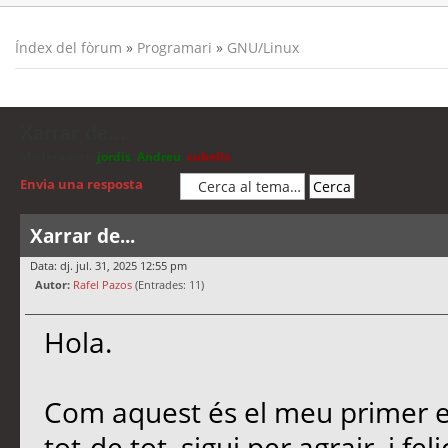
Índex del fòrum
»
Programari
»
GNU/Linux
Xarrar de...
Moderadors:
jordis
,
Andreu
,
cubells
Envia una resposta
Xarrar de...
Data: dj. jul. 31, 2025 12:55 pm
Autor:
Rafel Pazos
(Entrades: 11)
Hola.
Com aquest és el meu primer es
tot-de tot, sigui per agrair, i f