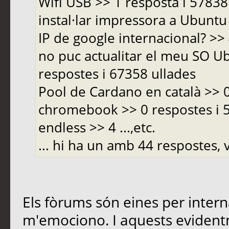
Wifi USB >> 1 resposta i 5783
instal·lar impressora a Ubuntu 
IP de google internacional? >>
no puc actualitar el meu SO Ub
respostes i 67358 ullades
Pool de Cardano en català >> 
chromebook >> 0 respostes i
endless >> 4 ...,etc.
... hi ha un amb 44 respostes, v
Els fòrums són eines per inter
m'emociono. I aquests evident