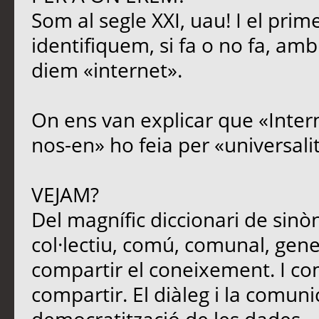
Som al segle XXI, uau! I el prim
identifiquem, si fa o no fa, amb
diem «internet».
On ens van explicar que «Intern
nos-en» ho feia per «universali
VEJAM?
Del magnífic diccionari de sinòn
col·lectiu, comú, comunal, genera
compartir el coneixement. I c
compartir. El diàleg i la comun