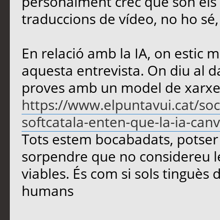
personalment crec que són els m
traduccions de vídeo, no ho sé
En relació amb la IA, on estic m
aquesta entrevista. On diu al d
proves amb un model de xarxe
https://www.elpuntavui.cat/soc
softcatala-enten-que-la-ia-canvi
Tots estem bocabadats, potser 
sorpendre que no considereu le
viables. És com si sols tinguès d
humans