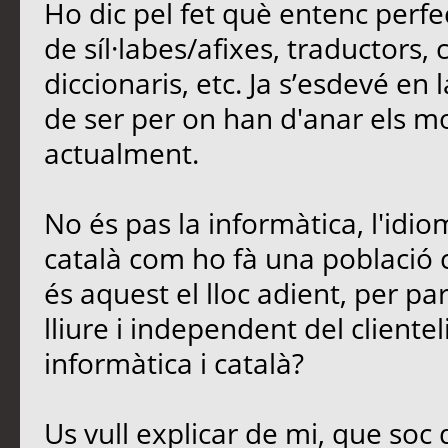
Ho dic pel fet què entenc perfe
de síl·labes/afixes, traductors,
diccionaris, etc. Ja s’esdevé en
de ser per on han d'anar els mod
actualment.
No és pas la informàtica, l'idio
català com ho fà una població 
és aquest el lloc adient, per parl
lliure i independent del cliente
informàtica i català?
Us vull explicar de mi, que soc 