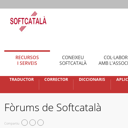
RECURSOS
CONEIXEU
COL·LABO
I SERVEIS
SOFTCATALÀ
AMB L'ASSOC
TRADUCTOR
CORRECTOR
DICCIONARIS
APLI
Fòrums de Softcatalà
Compartiu