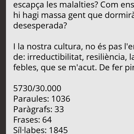
escapça les malalties? Com en
hi hagi massa gent que dormirà
desesperada?
I la nostra cultura, no és pas 
de: irreductibilitat, resiliència
febles, que se m'acut. De fer pinya
5730/30.000
Paraules: 1036
Paràgrafs: 33
Frases: 64
Síl·labes: 1845