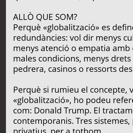
ALLÒ QUE SOM?
Perquè «globalització» es defin
redundàncies: vol dir menys cu
menys atenció o empatia amb qu
males condicions, menys drets i
pedrera, casinos o ressorts des
Perquè si rumieu el concepte, 
«globalització», ho podeu refere
com: Donald Trump. El tracta
contemporanis. Tres sistemes, 
privatius, per a tothom.