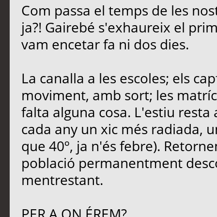
Com passa el temps de les nost
ja?! Gairebé s'exhaureix el pri
vam encetar fa ni dos dies.
La canalla a les escoles; els ca
moviment, amb sort; les matrícu
falta alguna cosa. L'estiu rest
cada any un xic més radiada, u
que 40º, ja n'és febre). Retornem
població permanentment descon
mentrestant.
PER A ON ÉREM?