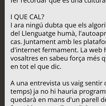
fer recordar que és una cultura
I QUE CAL?
I ara ningú dubta que els algori
del Llenguatge humà, l'autoapre
cas. Juntament amb les platafo
d'internet fermament. La web 
vosaltres en sabeu força més qu
en tot el que dic.
A una entrevista us vaig sentir
temps) ja no hi hauria programa
quedarà en mans d'un parell d