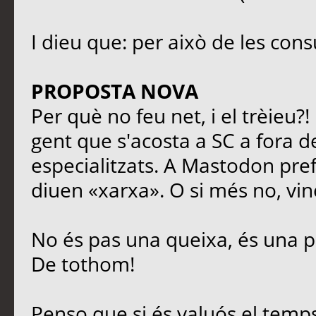
I dieu que: per això de les cons
PROPOSTA NOVA
Per què no feu net, i el trèieu?
gent que s'acosta a SC a fora de
especialitzats. A Mastodon prefe
diuen «xarxa». O si més no, vinc
No és pas una queixa, és una p
De tothom!
Penso que si és valuós el temps