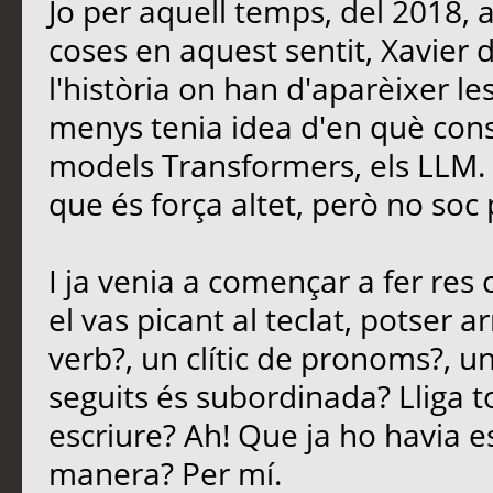
Jo per aquell temps, del 2018, 
coses en aquest sentit, Xavier
l'història on han d'aparèixer le
menys tenia idea d'en què consi
models Transformers, els LLM. E
que és força altet, però no soc 
I ja venia a començar a fer re
el vas picant al teclat, potser 
verb?, un clític de pronoms?, u
seguits és subordinada? Lliga t
escriure? Ah! Que ja ho havia es
manera? Per mí.