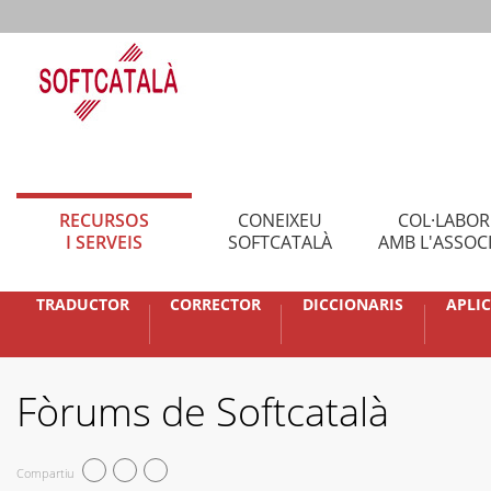
RECURSOS
CONEIXEU
COL·LABO
I SERVEIS
SOFTCATALÀ
AMB L'ASSOC
TRADUCTOR
CORRECTOR
DICCIONARIS
APLI
Fòrums de Softcatalà
Compartiu