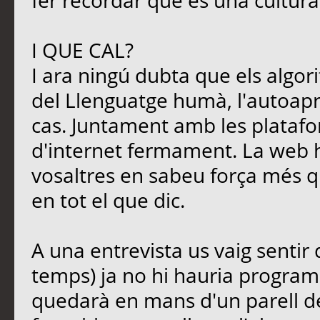
fer recordar que és una cultura
I QUE CAL?
I ara ningú dubta que els algori
del Llenguatge humà, l'autoapre
cas. Juntament amb les platafo
d'internet fermament. La web 
vosaltres en sabeu força més qu
en tot el que dic.
A una entrevista us vaig sentir
temps) ja no hi hauria programa
quedarà en mans d'un parell d