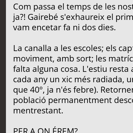
Com passa el temps de les nost
ja?! Gairebé s'exhaureix el pri
vam encetar fa ni dos dies.
La canalla a les escoles; els ca
moviment, amb sort; les matrícu
falta alguna cosa. L'estiu rest
cada any un xic més radiada, u
que 40º, ja n'és febre). Retornem
població permanentment descon
mentrestant.
PER A ON ÉREM?