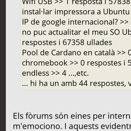
Wifi USB >> 1 resposta i 5783
instal·lar impressora a Ubuntu 
IP de google internacional? >>
no puc actualitar el meu SO Ub
respostes i 67358 ullades
Pool de Cardano en català >> 
chromebook >> 0 respostes i
endless >> 4 ...,etc.
... hi ha un amb 44 respostes, v
Els fòrums són eines per inter
m'emociono. I aquests evident