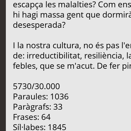
escapça les malalties? Com en
hi hagi massa gent que dormirà
desesperada?
I la nostra cultura, no és pas 
de: irreductibilitat, resiliència
febles, que se m'acut. De fer pinya
5730/30.000
Paraules: 1036
Paràgrafs: 33
Frases: 64
Síl·labes: 1845