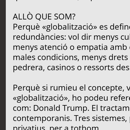
ALLÒ QUE SOM?
Perquè «globalització» es defin
redundàncies: vol dir menys cu
menys atenció o empatia amb qu
males condicions, menys drets i
pedrera, casinos o ressorts des
Perquè si rumieu el concepte, 
«globalització», ho podeu refere
com: Donald Trump. El tracta
contemporanis. Tres sistemes, 
privatius, per a tothom.