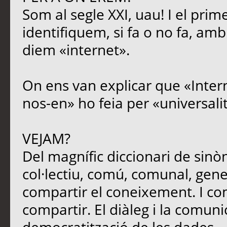
Som al segle XXI, uau! I el prim
identifiquem, si fa o no fa, amb
diem «internet».
On ens van explicar que «Intern
nos-en» ho feia per «universali
VEJAM?
Del magnífic diccionari de sinòn
col·lectiu, comú, comunal, genera
compartir el coneixement. I c
compartir. El diàleg i la comun