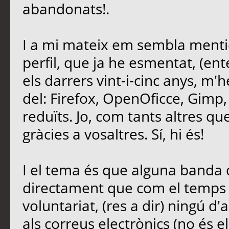
abandonats!.
I a mi mateix em sembla mentid
perfil, que ja he esmentat, (ent
els darrers vint-i-cinc anys, m'
del: Firefox, OpenOficce, Gimp,
reduïts. Jo, com tants altres que 
gràcies a vosaltres. Sí, hi és!
I el tema és que alguna banda d
directament que com el temps é
voluntariat, (res a dir) ningú d'
als correus electrònics (no és e