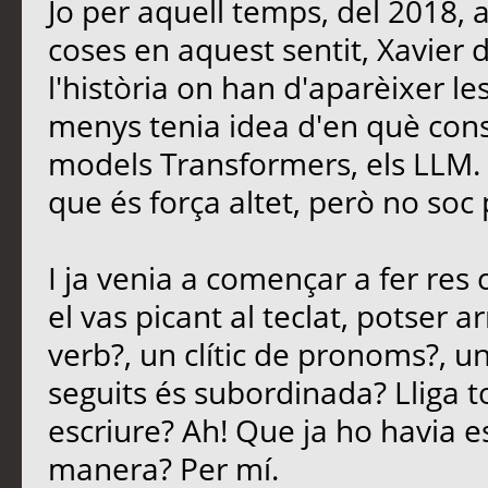
Jo per aquell temps, del 2018, 
coses en aquest sentit, Xavier
l'història on han d'aparèixer le
menys tenia idea d'en què consi
models Transformers, els LLM. E
que és força altet, però no soc 
I ja venia a començar a fer re
el vas picant al teclat, potser 
verb?, un clític de pronoms?, u
seguits és subordinada? Lliga t
escriure? Ah! Que ja ho havia es
manera? Per mí.