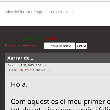
Índex del fòrum
»
Programari
»
GNU/Linux
Xarrar de...
Moderadors:
jordis
,
Andreu
,
cubells
Envia una resposta
Xarrar de...
Data: dj. jul. 31, 2025 12:55 pm
Autor:
Rafel Pazos
(Entrades: 11)
Hola.
Com aquest és el meu primer es
tot-de tot, sigui per agrair, i f