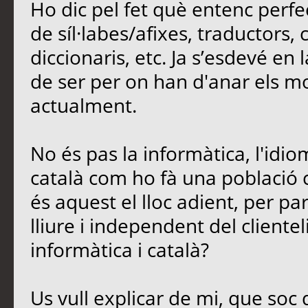
Ho dic pel fet què entenc perfe
de síl·labes/afixes, traductors,
diccionaris, etc. Ja s’esdevé en
de ser per on han d'anar els mod
actualment.
No és pas la informàtica, l'idio
català com ho fà una població 
és aquest el lloc adient, per parl
lliure i independent del cliente
informàtica i català?
Us vull explicar de mi, que soc 