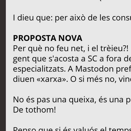
I dieu que: per això de les cons
PROPOSTA NOVA
Per què no feu net, i el trèieu?
gent que s'acosta a SC a fora de
especialitzats. A Mastodon prefe
diuen «xarxa». O si més no, vinc
No és pas una queixa, és una p
De tothom!
Penso que si és valuós el temps