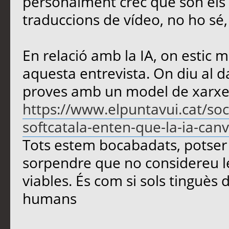
personalment crec que són els m
traduccions de vídeo, no ho sé
En relació amb la IA, on estic m
aquesta entrevista. On diu al d
proves amb un model de xarxe
https://www.elpuntavui.cat/soc
softcatala-enten-que-la-ia-canvi
Tots estem bocabadats, potser 
sorpendre que no considereu le
viables. És com si sols tinguès d
humans