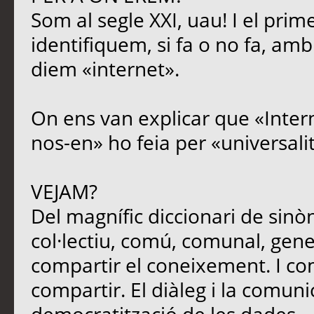
Som al segle XXI, uau! I el prim
identifiquem, si fa o no fa, amb
diem «internet».
On ens van explicar que «Intern
nos-en» ho feia per «universali
VEJAM?
Del magnífic diccionari de sinòn
col·lectiu, comú, comunal, genera
compartir el coneixement. I c
compartir. El diàleg i la comun