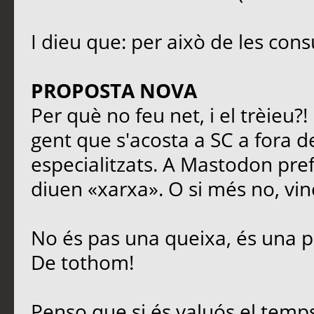
I dieu que: per això de les cons
PROPOSTA NOVA
Per què no feu net, i el trèieu?
gent que s'acosta a SC a fora de
especialitzats. A Mastodon prefe
diuen «xarxa». O si més no, vinc
No és pas una queixa, és una p
De tothom!
Penso que si és valuós el temps