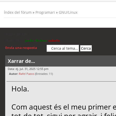
Índex del fòrum
»
Programari
»
GNU/Linux
Xarrar de...
Moderadors:
jordis
,
Andreu
,
cubells
Envia una resposta
Xarrar de...
Data: dj. jul. 31, 2025 12:55 pm
Autor:
Rafel Pazos
(Entrades: 11)
Hola.
Com aquest és el meu primer es
tot-de tot, sigui per agrair, i f