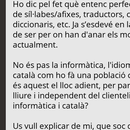
Ho dic pel fet què entenc perfe
de síl·labes/afixes, traductors,
diccionaris, etc. Ja s’esdevé en
de ser per on han d'anar els mod
actualment.
No és pas la informàtica, l'idio
català com ho fà una població 
és aquest el lloc adient, per parl
lliure i independent del cliente
informàtica i català?
Us vull explicar de mi, que soc 