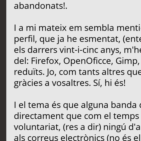
abandonats!.
I a mi mateix em sembla mentid
perfil, que ja he esmentat, (ent
els darrers vint-i-cinc anys, m'
del: Firefox, OpenOficce, Gimp,
reduïts. Jo, com tants altres que 
gràcies a vosaltres. Sí, hi és!
I el tema és que alguna banda d
directament que com el temps é
voluntariat, (res a dir) ningú d'
als correus electrònics (no és e