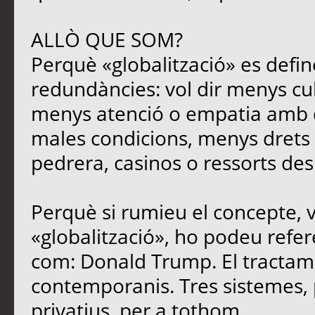
ALLÒ QUE SOM?
Perquè «globalització» es defin
redundàncies: vol dir menys cu
menys atenció o empatia amb qu
males condicions, menys drets i
pedrera, casinos o ressorts des
Perquè si rumieu el concepte, 
«globalització», ho podeu refere
com: Donald Trump. El tracta
contemporanis. Tres sistemes, 
privatius, per a tothom.