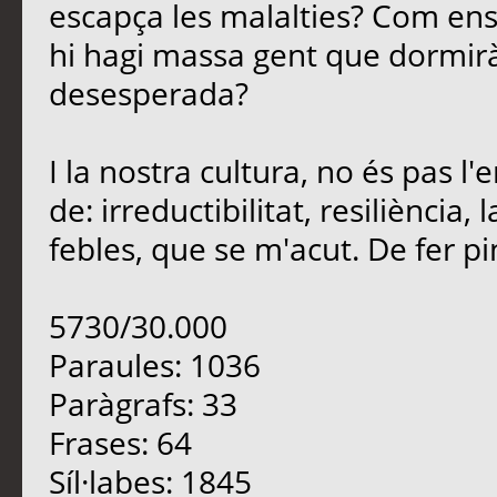
escapça les malalties? Com en
hi hagi massa gent que dormirà
desesperada?
I la nostra cultura, no és pas 
de: irreductibilitat, resiliència
febles, que se m'acut. De fer pinya
5730/30.000
Paraules: 1036
Paràgrafs: 33
Frases: 64
Síl·labes: 1845