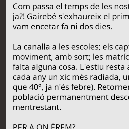
Com passa el temps de les nost
ja?! Gairebé s'exhaureix el pri
vam encetar fa ni dos dies.
La canalla a les escoles; els ca
moviment, amb sort; les matrícu
falta alguna cosa. L'estiu rest
cada any un xic més radiada, u
que 40º, ja n'és febre). Retornem
població permanentment descon
mentrestant.
PER A ON ÉREM?