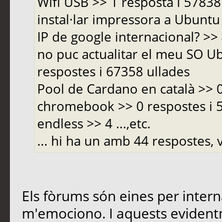
Wifi USB >> 1 resposta i 5783
instal·lar impressora a Ubuntu 
IP de google internacional? >>
no puc actualitar el meu SO Ub
respostes i 67358 ullades
Pool de Cardano en català >> 
chromebook >> 0 respostes i
endless >> 4 ...,etc.
... hi ha un amb 44 respostes, v
Els fòrums són eines per inter
m'emociono. I aquests evident