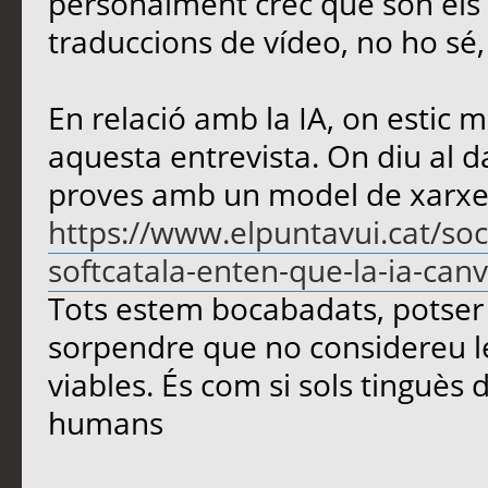
personalment crec que són els m
traduccions de vídeo, no ho sé
En relació amb la IA, on estic m
aquesta entrevista. On diu al d
proves amb un model de xarxe
https://www.elpuntavui.cat/soc
softcatala-enten-que-la-ia-canvi
Tots estem bocabadats, potser 
sorpendre que no considereu le
viables. És com si sols tinguès d
humans