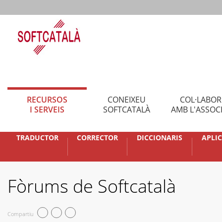
RECURSOS
CONEIXEU
COL·LABO
I SERVEIS
SOFTCATALÀ
AMB L'ASSOC
TRADUCTOR
CORRECTOR
DICCIONARIS
APLI
Fòrums de Softcatalà
Compartiu