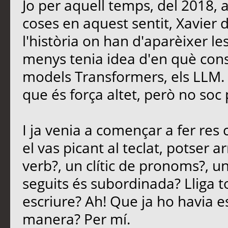
Jo per aquell temps, del 2018, 
coses en aquest sentit, Xavier
l'història on han d'aparèixer le
menys tenia idea d'en què consi
models Transformers, els LLM. E
que és força altet, però no soc 
I ja venia a començar a fer re
el vas picant al teclat, potser 
verb?, un clític de pronoms?, u
seguits és subordinada? Lliga t
escriure? Ah! Que ja ho havia es
manera? Per mí.