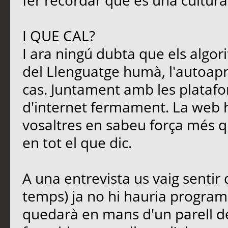
fer recordar que és una cultura
I QUE CAL?
I ara ningú dubta que els algori
del Llenguatge humà, l'autoapre
cas. Juntament amb les platafo
d'internet fermament. La web 
vosaltres en sabeu força més qu
en tot el que dic.
A una entrevista us vaig sentir
temps) ja no hi hauria programa
quedarà en mans d'un parell d