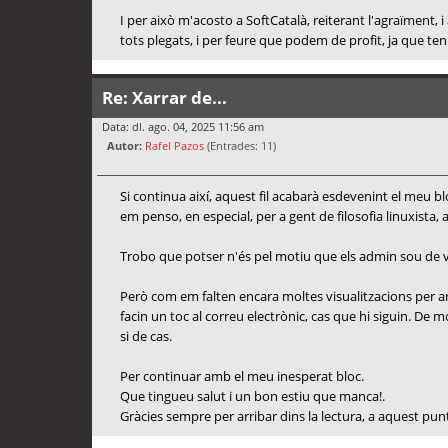
I per això m'acosto a SoftCatalà, reiterant l'agraïment
tots plegats, i per feure que podem de profit, ja que ten
Re: Xarrar de...
Data: dl. ago. 04, 2025 11:56 am
Autor:
Rafel Pazos
(Entrades: 11)
Si continua així, aquest fil acabarà esdevenint el meu
em penso, en especial, per a gent de filosofia linuxista, 
Trobo que potser n'és pel motiu que els admin sou de vac
Però com em falten encara moltes visualitzacions per ar
facin un toc al correu electrònic, cas que hi siguin. D
si de cas.
Per continuar amb el meu inesperat bloc.
Que tingueu salut i un bon estiu que manca!.
Gràcies sempre per arribar dins la lectura, a aquest pun