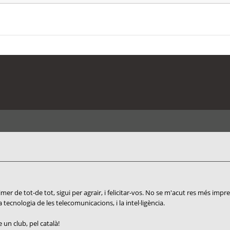
r de tot-de tot, sigui per agrair, i felicitar-vos. No se m'acut res més impres
a tecnologia de les telecomunicacions, i la intel·ligència.
un club, pel català!