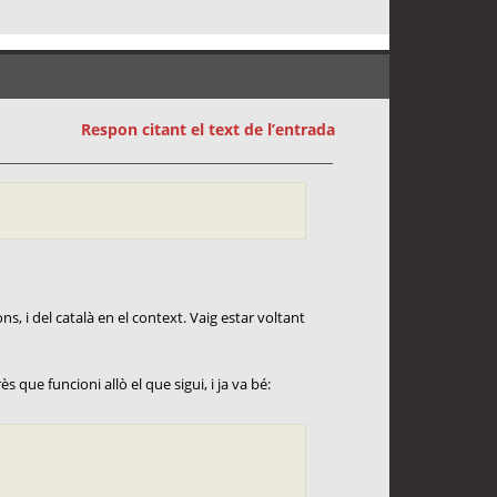
Respon citant el text de l’entrada
ns, i del català en el context. Vaig estar voltant
s que funcioni allò el que sigui, i ja va bé: