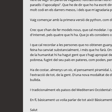
paradís i l'apocalipsi". Que he de dir que ho ha escrit d
molt codi en els darrers mesos, i dels que m'agradaria 
Vaig començar amb la primera versió de python, com de ht
Crec que s’han de fer models nous, que cal modelar. I que 
d'Internet, pels quatre que hi ha. Que jo els considero c
I que cal recordar a les persones que no obtenen guanys
feina ha canviat substancialment, i més que ho farà. On
de la humanitat hi ha hagut gent que s'hagi apropiat d
pobresa, fugint del seu país en pateres, com poden, per 
Ha de costar, almenys un xic, el pensament piramidal. La 
l'extracció de tot, de la gent. D'una nova modalitat de 
bullida.
I tradicionalment els països del Mediterrani Occidental se
En fí, bàsicament us volia parlar de tot això! Bàsicament
Salut