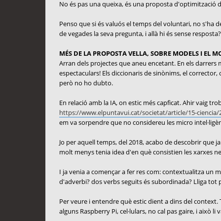
No és pas una queixa, és una proposta d'optimització 
Penso que si és valuós el temps del voluntari, no s'ha d
de vegades la seva pregunta, i allà hi és sense resposta?
MÉS DE LA PROPOSTA VELLA, SOBRE MODELS I EL 
Arran dels projectes que aneu encetant. En els darrers m'h
espectaculars! Els diccionaris de sinònims, el corrector,
però no ho dubto.
En relació amb la IA, on estic més capficat. Ahir vaig t
https://www.elpuntavui.cat/societat/article/15-ciencia/2
em va sorpendre que no considereu les micro intel·ligènc
Jo per aquell temps, del 2018, acabo de descobrir que ja 
molt menys tenia idea d'en què consistien les xarxes neu
I ja venia a començar a fer res com: contextualitza un m
d'adverbi? dos verbs seguits és subordinada? Lliga tot p
Per veure i entendre què estic dient a dins del context. T
alguns Raspberry Pi, cel·lulars, no cal pas gaire, i això li 