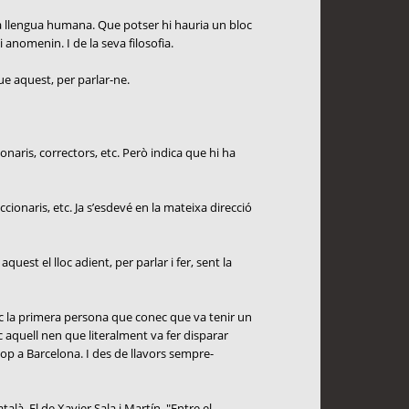
da llengua humana. Que potser hi hauria un bloc
 anomenin. I de la seva filosofia.
que aquest, per parlar-ne.
onaris, correctors, etc. Però indica que hi ha
cionaris, etc. Ja s’esdevé en la mateixa direcció
uest el lloc adient, per parlar i fer, sent la
oc la primera persona que conec que va tenir un
c aquell nen que literalment va fer disparar
cop a Barcelona. I des de llavors sempre-
là. El de Xavier Sala i Martín. "Entre el