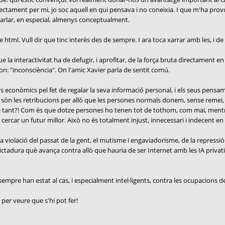
irectament per mi, jo soc aquell en qui pensava i no coneixia. I que m'ha provo
parlar, en especial, almenys conceptualment.
ml. Vull dir que tinc interès des de sempre. I ara toca xarrar amb les, i de l
la interactivitat ha de defugir, i aprofitar, de la força bruta directament en 
on: "inconsciència". On l'amic Xavier parla de sentit comú.
 econòmics pel fet de regalar la seva informació personal, i els seus pensam
 són les retribucions per allò que les persones normals donem, sense remei,
e tant?! Com és que dotze persones ho tenen tot de tothom, com mai, mentre 
cercar un futur millor. Això no és totalment injust, innecessari i indecent en
violació del passat de la gent, el mutisme i engaviadorisme, de la repressió a
dictadura què avança contra allò que hauria de ser Internet amb les IA privat
mpre han estat al cas, i especialment intel·ligents, contra les ocupacions de l
 per veure que s'hi pot fer!