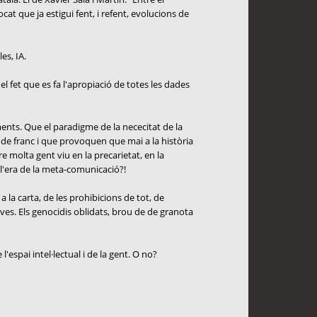
cat que ja estigui fent, i refent, evolucions de
es, IA.
el fet que es fa l'apropiació de totes les dades
ents. Que el paradigme de la nececitat de la
 de franc i que provoquen que mai a la història
molta gent viu en la precarietat, en la
 l'era de la meta-comunicació?!
 la carta, de les prohibicions de tot, de
ives. Els genocidis oblidats, brou de de granota
'espai intel·lectual i de la gent. O no?