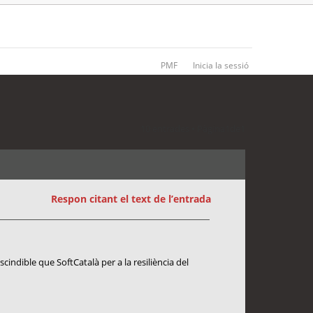
PMF
Inicia la sessió
10 entrades • Pàgina
1
de
1
Respon citant el text de l’entrada
cindible que SoftCatalà per a la resiliència del