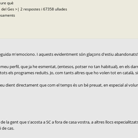
eure què
 del Ges >| 2 respostes i 67358 ullades
opsaments
nseguida m'emociono. I aquests evidentment són glaçons d'estiu abandonats!
eu perfil, que ja he esmentat, (entesos, potser no tan habitual), en els darre
ts els programes reduïts. Jo, com tants altres que ho volen tot en català, si hi 
u dient directament que com el temps és un bé preuat, en especial al voluntari
de la gent que s'acosta a SC a fora de casa vostra, a altres llocs especialitzat
i de cas.