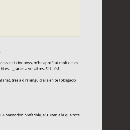
.
rs vint-i-cinc anys, m'he aprofitat molt de les
és. I gràcies a vosaltres. Sí, hi és!
at, (res a dir) ningú d'allà en té l'obligació
s. A Mastodon preferible, al Tuiter, allà que tots