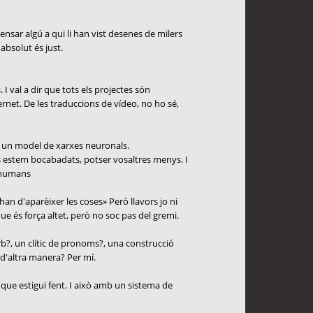
nsar algú a qui li han vist desenes de milers
absolut és just.
 I val a dir que tots els projectes són
ernet. De les traduccions de vídeo, no ho sé,
mb un model de xarxes neuronals.
 estem bocabadats, potser vosaltres menys. I
s humans
han d'aparèixer les coses» Però llavors jo ni
e és força altet, però no soc pas del gremi.
rb?, un clític de pronoms?, una construcció
 d'altra manera? Per mí.
l que estigui fent. I això amb un sistema de