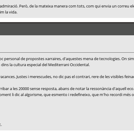
, i admiració. Però, de la mateixa manera com tots, com qui envia un correu e
im la vida.
 bloc personal de propostes xarraires, d'aquestes mena de tecnologies. On si
a dins la cultura especial del Mediterrani Occidental.
ances. Justes i merescudes, no dic pas el contrari, rere de les visibles feina
ribar a les 20000 sense resposta, abans de notar la ressonància d'aquell eco
e moment li dic al algorisme, que esmento i redefineixo, que m'ho recordi mé
t.