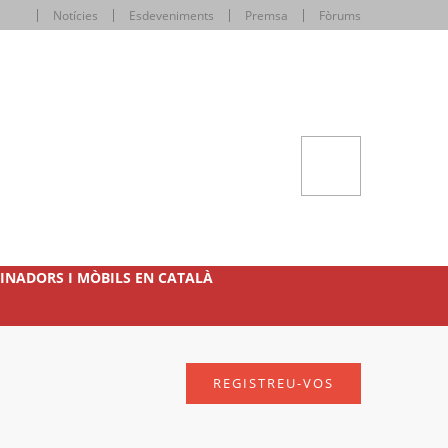
Notícies
Esdeveniments
Premsa
Fòrums
INADORS I MÒBILS EN CATALÀ
REGISTREU-VOS