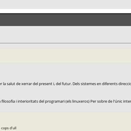
la salut de xerrar del present i, del futur. Dels sistemes en diferents direccio
ilosofia i interioritats del programari (els linuxeros) Per sobre de l'únic interè
 cops d'ull