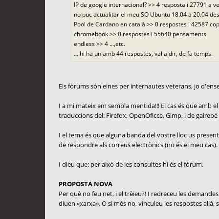
IP de google internacional? >> 4 resposta i 27791 a v
no puc actualitar el meu SO Ubuntu 18.04 a 20.04 des
Pool de Cardano en català >> 0 respostes i 42587 c
chromebook >> 0 respostes i 55640 pensaments
endless >> 4 ...,etc.
... hi ha un amb 44 respostes, val a dir, de fa temps.
Els fòrums són eines per internautes veterans, jo d'e
I a mi mateix em sembla mentida!!! El cas és que amb el m
traduccions del: Firefox, OpenOficce, Gimp, i de gairebé to
I el tema és que alguna banda del vostre lloc us presente
de respondre als correus electrònics (no és el meu cas).
I dieu que: per això de les consultes hi és el fòrum.
PROPOSTA NOVA
Per què no feu net, i el trèieu?! I redreceu les demandes 
diuen «xarxa». O si més no, vinculeu les respostes allà, s