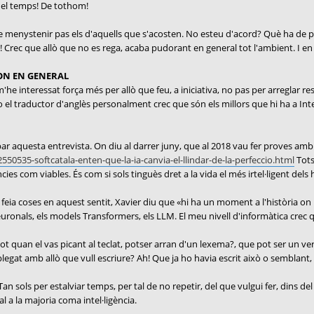
del temps! De tothom!
e menystenir pas els d'aquells que s'acosten. No esteu d'acord? Què ha de pe
! Crec que allò que no es rega, acaba pudorant en general tot l'ambient. I en 
MON EN GENERAL
e interessat força més per allò que feu, a iniciativa, no pas per arreglar res.
 o el traductor d'anglès personalment crec que són els millors que hi ha a Int
robar aquesta entrevista. On diu al darrer juny, que al 2018 vau fer proves a
550535-softcatala-enten-que-la-ia-canvia-el-llindar-de-la-perfeccio.html
Tots
ies com viables. És com si sols tinguès dret a la vida el més irtel·ligent del
feia coses en aquest sentit, Xavier diu que «hi ha un moment a l'història on 
ronals, els models Transformers, els LLM. El meu nivell d'informàtica crec qu
ot quan el vas picant al teclat, potser arran d'un lexema?, que pot ser un ve
legat amb allò que vull escriure? Ah! Que ja ho havia escrit això o semblant,
an sols per estalviar temps, per tal de no repetir, del que vulgui fer, dins de
val a la majoria coma intel·ligència.