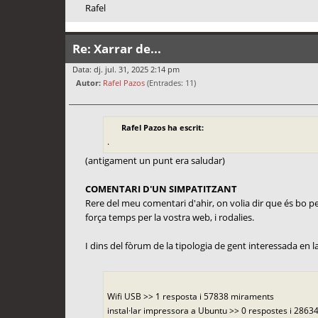
Rafel
Re: Xarrar de...
Data: dj. jul. 31, 2025 2:14 pm
Autor:
Rafel Pazos
(Entrades: 11)
Rafel Pazos ha escrit:
.
(antigament un punt era saludar)
COMENTARI D'UN SIMPATITZANT
Rere del meu comentari d'ahir, on volia dir que és bo per 
força temps per la vostra web, i rodalies.
I dins del fòrum de la tipologia de gent interessada en la f
Wifi USB >> 1 resposta i 57838 miraments
instal·lar impressora a Ubuntu >> 0 respostes i 28634