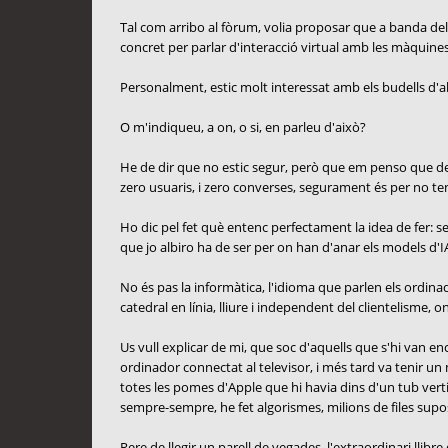
Tal com arribo al fòrum, volia proposar que a banda del
concret per parlar d'interacció virtual amb les màquines:
Personalment, estic molt interessat amb els budells d'all
O m'indiqueu, a on, o si, en parleu d'això?
He de dir que no estic segur, però que em penso que des d
zero usuaris, i zero converses, segurament és per no ten
Ho dic pel fet què entenc perfectament la idea de fer: sep
que jo albiro ha de ser per on han d'anar els models d'IA
No és pas la informàtica, l'idioma que parlen els ordinado
catedral en línia, lliure i independent del clientelisme, o
Us vull explicar de mi, que soc d'aquells que s'hi van 
ordinador connectat al televisor, i més tard va tenir un
totes les pomes d'Apple que hi havia dins d'un tub verti
sempre-sempre, he fet algorismes, milions de files s
Rere de llegir un parell de vegades, l'extraordinari llib