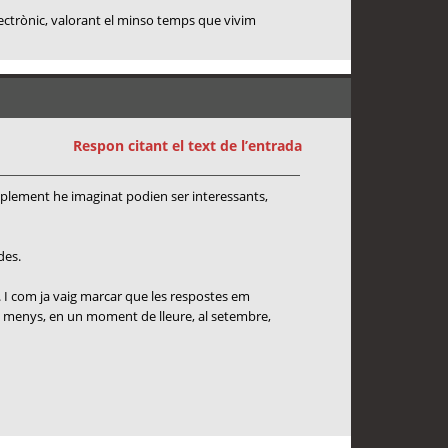
lectrònic, valorant el minso temps que vivim
Respon citant el text de l’entrada
mplement he imaginat podien ser interessants,
des.
. I com ja vaig marcar que les respostes em
s o menys, en un moment de lleure, al setembre,