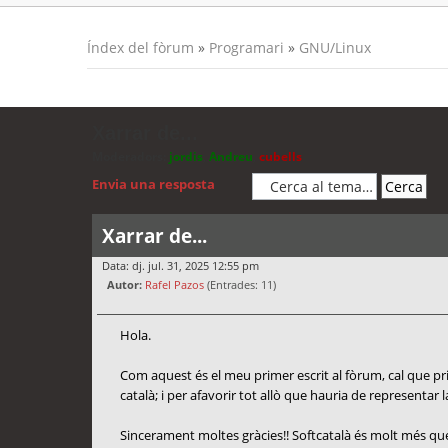
Índex del fòrum
»
Programari
»
GNU/Linux
Xarrar de...
Moderadors:
jordis
,
Andreu
,
cubells
Envia una resposta
Xarrar de...
Data: dj. jul. 31, 2025 12:55 pm
Autor:
Rafel Pazos
(Entrades: 11)
Hola.
Com aquest és el meu primer escrit al fòrum, cal que prime
català; i per afavorir tot allò que hauria de representar l
Sincerament moltes gràcies!! Softcatalà és molt més que 