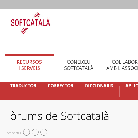
RECURSOS
CONEIXEU
COL·LABO
I SERVEIS
SOFTCATALÀ
AMB L'ASSOC
TRADUCTOR
CORRECTOR
DICCIONARIS
APLI
Fòrums de Softcatalà
Compartiu