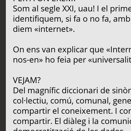
Som al segle XXI, uau! I el prim
identifiquem, si fa o no fa, amb
diem «internet».
On ens van explicar que «Intern
nos-en» ho feia per «universali
VEJAM?
Del magnífic diccionari de sinòn
col·lectiu, comú, comunal, genera
compartir el coneixement. I c
compartir. El diàleg i la comun