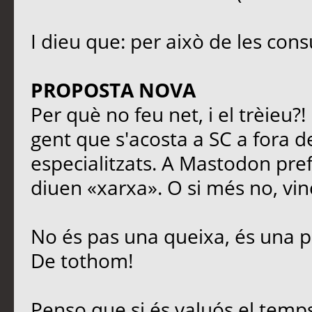
I dieu que: per això de les cons
PROPOSTA NOVA
Per què no feu net, i el trèieu?
gent que s'acosta a SC a fora de
especialitzats. A Mastodon prefe
diuen «xarxa». O si més no, vinc
No és pas una queixa, és una p
De tothom!
Penso que si és valuós el temps