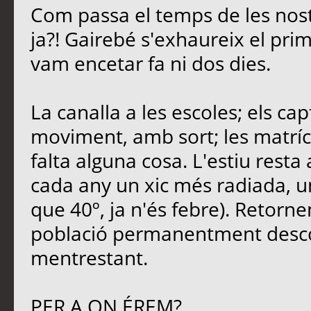
Com passa el temps de les nost
ja?! Gairebé s'exhaureix el pri
vam encetar fa ni dos dies.
La canalla a les escoles; els ca
moviment, amb sort; les matrícu
falta alguna cosa. L'estiu rest
cada any un xic més radiada, u
que 40º, ja n'és febre). Retornem
població permanentment descon
mentrestant.
PER A ON ÉREM?