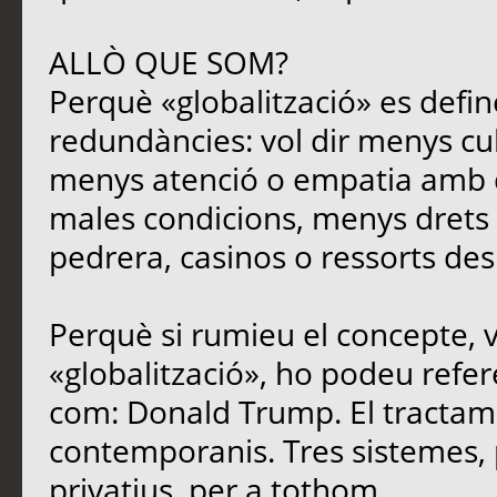
ALLÒ QUE SOM?
Perquè «globalització» es defin
redundàncies: vol dir menys cu
menys atenció o empatia amb qu
males condicions, menys drets i
pedrera, casinos o ressorts des
Perquè si rumieu el concepte, 
«globalització», ho podeu refere
com: Donald Trump. El tracta
contemporanis. Tres sistemes, 
privatius, per a tothom.