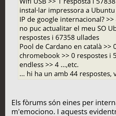
Wifi USB >> 1 resposta i 5783
instal·lar impressora a Ubuntu 
IP de google internacional? >>
no puc actualitar el meu SO Ub
respostes i 67358 ullades
Pool de Cardano en català >> 
chromebook >> 0 respostes i
endless >> 4 ...,etc.
... hi ha un amb 44 respostes, v
Els fòrums són eines per inter
m'emociono. I aquests evident