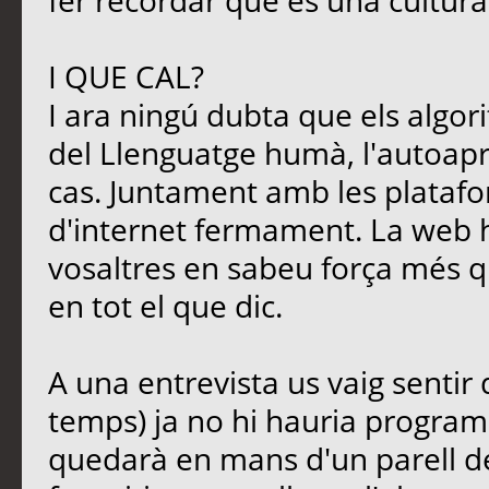
fer recordar que és una cultura
I QUE CAL?
I ara ningú dubta que els algori
del Llenguatge humà, l'autoapre
cas. Juntament amb les platafo
d'internet fermament. La web 
vosaltres en sabeu força més qu
en tot el que dic.
A una entrevista us vaig sentir
temps) ja no hi hauria programa
quedarà en mans d'un parell d