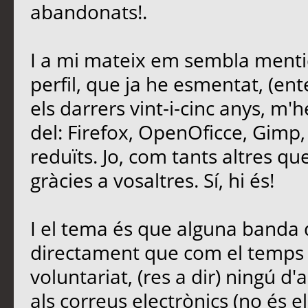
abandonats!.
I a mi mateix em sembla mentid
perfil, que ja he esmentat, (ent
els darrers vint-i-cinc anys, m'
del: Firefox, OpenOficce, Gimp,
reduïts. Jo, com tants altres que 
gràcies a vosaltres. Sí, hi és!
I el tema és que alguna banda d
directament que com el temps é
voluntariat, (res a dir) ningú d'
als correus electrònics (no és e