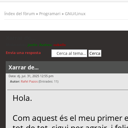
Índex del fòrum
»
Programari
»
GNU/Linux
Xarrar de...
Moderadors:
jordis
,
Andreu
,
cubells
Envia una resposta
Xarrar de...
Data: dj. jul. 31, 2025 12:55 pm
Autor:
Rafel Pazos
(Entrades: 11)
Hola.
Com aquest és el meu primer es
tot-de tot, sigui per agrair, i f