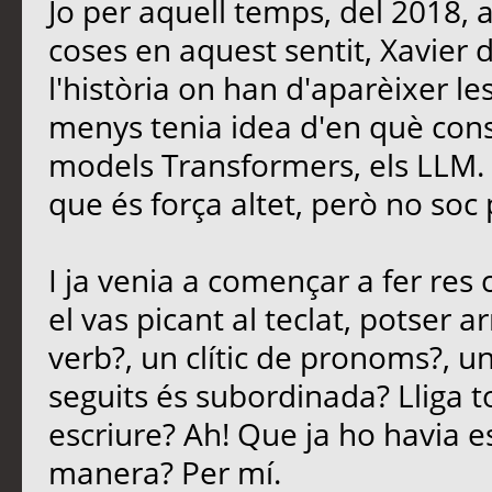
Jo per aquell temps, del 2018, 
coses en aquest sentit, Xavier
l'història on han d'aparèixer le
menys tenia idea d'en què consi
models Transformers, els LLM. E
que és força altet, però no soc 
I ja venia a començar a fer re
el vas picant al teclat, potser 
verb?, un clític de pronoms?, u
seguits és subordinada? Lliga t
escriure? Ah! Que ja ho havia es
manera? Per mí.