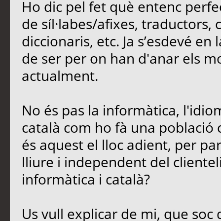
Ho dic pel fet què entenc perfe
de síl·labes/afixes, traductors,
diccionaris, etc. Ja s’esdevé en
de ser per on han d'anar els mod
actualment.
No és pas la informàtica, l'idio
català com ho fà una població 
és aquest el lloc adient, per parl
lliure i independent del cliente
informàtica i català?
Us vull explicar de mi, que soc 