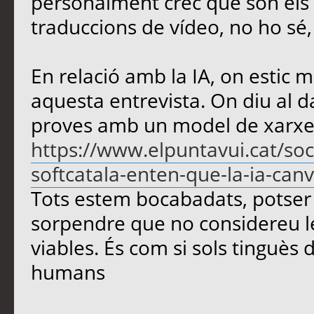
personalment crec que són els m
traduccions de vídeo, no ho sé
En relació amb la IA, on estic m
aquesta entrevista. On diu al d
proves amb un model de xarxe
https://www.elpuntavui.cat/soc
softcatala-enten-que-la-ia-canvi
Tots estem bocabadats, potser 
sorpendre que no considereu le
viables. És com si sols tinguès d
humans