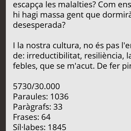
escapça les malalties? Com en
hi hagi massa gent que dormirà
desesperada?
I la nostra cultura, no és pas 
de: irreductibilitat, resiliència
febles, que se m'acut. De fer pinya
5730/30.000
Paraules: 1036
Paràgrafs: 33
Frases: 64
Síl·labes: 1845