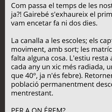
Com passa el temps de les nost
ja?! Gairebé s'exhaureix el pri
vam encetar fa ni dos dies.
La canalla a les escoles; els ca
moviment, amb sort; les matrícu
falta alguna cosa. L'estiu rest
cada any un xic més radiada, u
que 40º, ja n'és febre). Retornem
població permanentment descon
mentrestant.
PER A ON ÉREM?