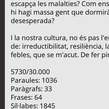
escapça les malalties? Com en
hi hagi massa gent que dormirà
desesperada?
I la nostra cultura, no és pas 
de: irreductibilitat, resiliència
febles, que se m'acut. De fer pinya
5730/30.000
Paraules: 1036
Paràgrafs: 33
Frases: 64
Síl·labes: 1845