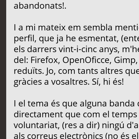
abandonats!.
I a mi mateix em sembla mentid
perfil, que ja he esmentat, (ent
els darrers vint-i-cinc anys, m'
del: Firefox, OpenOficce, Gimp,
reduïts. Jo, com tants altres que 
gràcies a vosaltres. Sí, hi és!
I el tema és que alguna banda d
directament que com el temps é
voluntariat, (res a dir) ningú d'
als correus electrònics (no és e