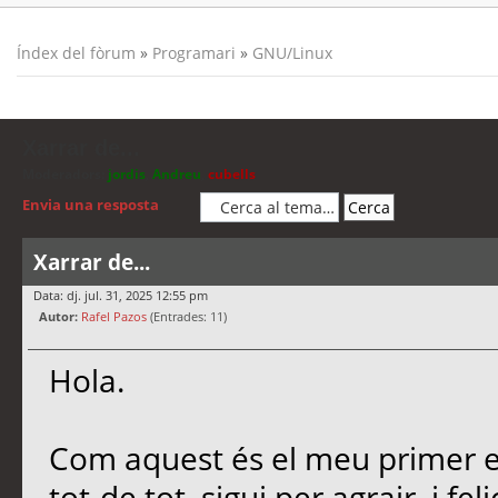
Índex del fòrum
»
Programari
»
GNU/Linux
Xarrar de...
Moderadors:
jordis
,
Andreu
,
cubells
Envia una resposta
Xarrar de...
Data: dj. jul. 31, 2025 12:55 pm
Autor:
Rafel Pazos
(Entrades: 11)
Hola.
Com aquest és el meu primer es
tot-de tot, sigui per agrair, i f