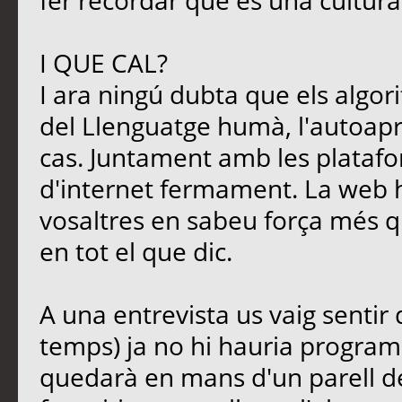
fer recordar que és una cultura
I QUE CAL?
I ara ningú dubta que els algori
del Llenguatge humà, l'autoapre
cas. Juntament amb les platafo
d'internet fermament. La web 
vosaltres en sabeu força més qu
en tot el que dic.
A una entrevista us vaig sentir
temps) ja no hi hauria programa
quedarà en mans d'un parell d