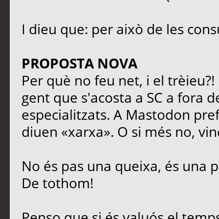
I dieu que: per això de les cons
PROPOSTA NOVA
Per què no feu net, i el trèieu?
gent que s'acosta a SC a fora de
especialitzats. A Mastodon prefe
diuen «xarxa». O si més no, vinc
No és pas una queixa, és una p
De tothom!
Penso que si és valuós el temps