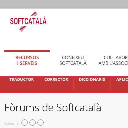
RECURSOS
CONEIXEU
COL·LABO
I SERVEIS
SOFTCATALÀ
AMB L'ASSOC
TRADUCTOR
CORRECTOR
DICCIONARIS
APLI
Fòrums de Softcatalà
Compartiu