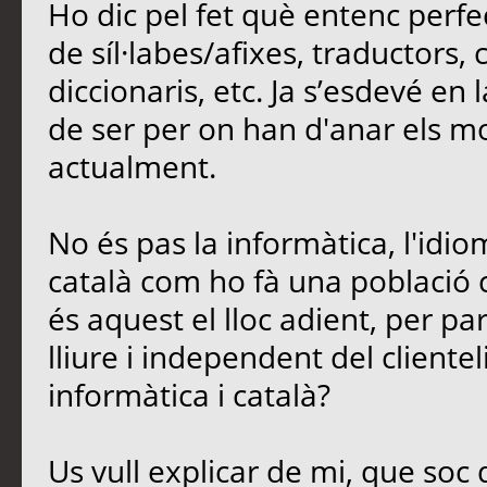
Ho dic pel fet què entenc perfe
de síl·labes/afixes, traductors,
diccionaris, etc. Ja s’esdevé en
de ser per on han d'anar els mod
actualment.
No és pas la informàtica, l'idio
català com ho fà una població 
és aquest el lloc adient, per parl
lliure i independent del cliente
informàtica i català?
Us vull explicar de mi, que soc 