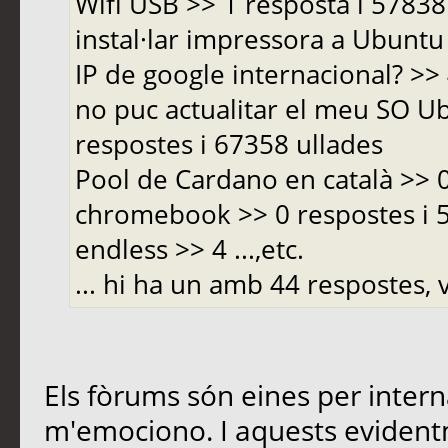
Wifi USB >> 1 resposta i 5783
instal·lar impressora a Ubuntu 
IP de google internacional? >>
no puc actualitar el meu SO Ub
respostes i 67358 ullades
Pool de Cardano en català >> 
chromebook >> 0 respostes i
endless >> 4 ...,etc.
... hi ha un amb 44 respostes, v
Els fòrums són eines per inter
m'emociono. I aquests evident