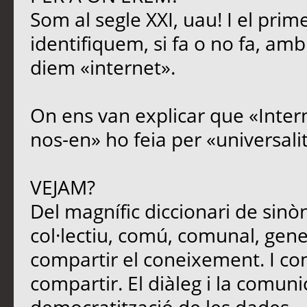
Som al segle XXI, uau! I el prim
identifiquem, si fa o no fa, amb
diem «internet».
On ens van explicar que «Intern
nos-en» ho feia per «universali
VEJAM?
Del magnífic diccionari de sinòn
col·lectiu, comú, comunal, genera
compartir el coneixement. I c
compartir. El diàleg i la comun