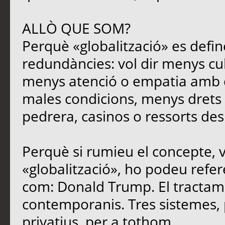
ALLÒ QUE SOM?
Perquè «globalització» es defin
redundàncies: vol dir menys cu
menys atenció o empatia amb qu
males condicions, menys drets i
pedrera, casinos o ressorts des
Perquè si rumieu el concepte, 
«globalització», ho podeu refere
com: Donald Trump. El tracta
contemporanis. Tres sistemes, 
privatius, per a tothom.