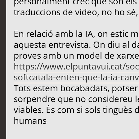
personalment crec que són els m
traduccions de vídeo, no ho sé
En relació amb la IA, on estic m
aquesta entrevista. On diu al d
proves amb un model de xarxe
https://www.elpuntavui.cat/soc
softcatala-enten-que-la-ia-canvi
Tots estem bocabadats, potser 
sorpendre que no considereu le
viables. És com si sols tinguès d
humans