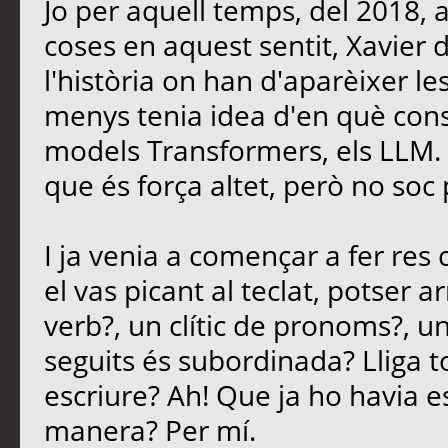
Jo per aquell temps, del 2018, 
coses en aquest sentit, Xavier
l'història on han d'aparèixer le
menys tenia idea d'en què consi
models Transformers, els LLM. E
que és força altet, però no soc 
I ja venia a començar a fer re
el vas picant al teclat, potser 
verb?, un clític de pronoms?, u
seguits és subordinada? Lliga t
escriure? Ah! Que ja ho havia es
manera? Per mí.