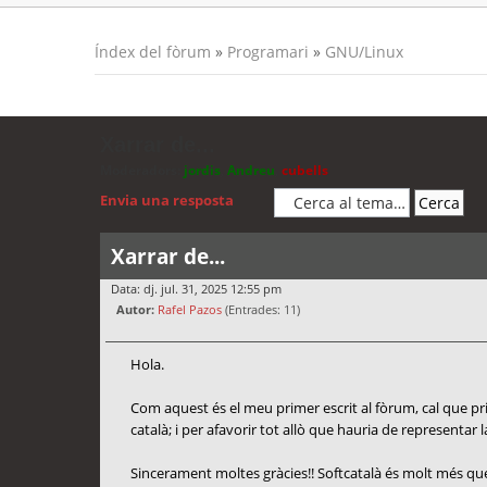
Índex del fòrum
»
Programari
»
GNU/Linux
Xarrar de...
Moderadors:
jordis
,
Andreu
,
cubells
Envia una resposta
Xarrar de...
Data: dj. jul. 31, 2025 12:55 pm
Autor:
Rafel Pazos
(Entrades: 11)
Hola.
Com aquest és el meu primer escrit al fòrum, cal que prime
català; i per afavorir tot allò que hauria de representar l
Sincerament moltes gràcies!! Softcatalà és molt més que 