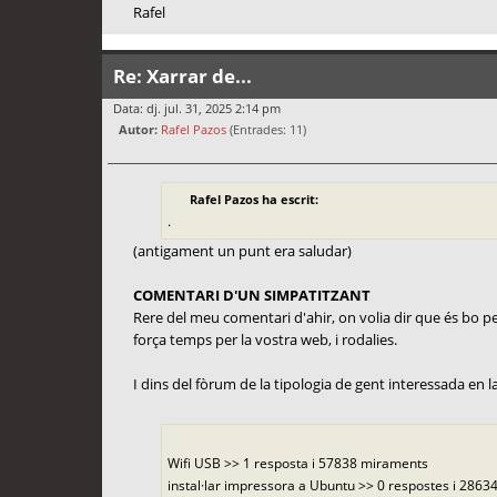
Rafel
Re: Xarrar de...
Data: dj. jul. 31, 2025 2:14 pm
Autor:
Rafel Pazos
(Entrades: 11)
Rafel Pazos ha escrit:
.
(antigament un punt era saludar)
COMENTARI D'UN SIMPATITZANT
Rere del meu comentari d'ahir, on volia dir que és bo per 
força temps per la vostra web, i rodalies.
I dins del fòrum de la tipologia de gent interessada en la f
Wifi USB >> 1 resposta i 57838 miraments
instal·lar impressora a Ubuntu >> 0 respostes i 28634