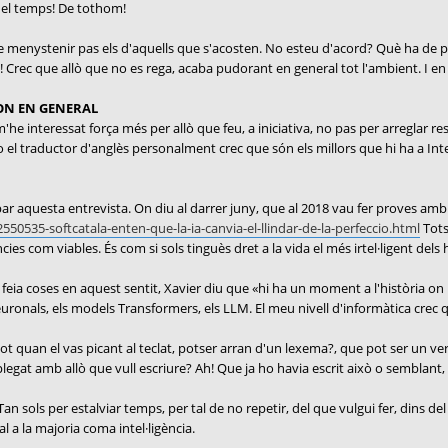
del temps! De tothom!
e menystenir pas els d'aquells que s'acosten. No esteu d'acord? Què ha de pe
! Crec que allò que no es rega, acaba pudorant en general tot l'ambient. I en 
MON EN GENERAL
e interessat força més per allò que feu, a iniciativa, no pas per arreglar res.
 o el traductor d'anglès personalment crec que són els millors que hi ha a Int
robar aquesta entrevista. On diu al darrer juny, que al 2018 vau fer proves a
550535-softcatala-enten-que-la-ia-canvia-el-llindar-de-la-perfeccio.html
Tots
ies com viables. És com si sols tinguès dret a la vida el més irtel·ligent del
feia coses en aquest sentit, Xavier diu que «hi ha un moment a l'història on 
ronals, els models Transformers, els LLM. El meu nivell d'informàtica crec qu
ot quan el vas picant al teclat, potser arran d'un lexema?, que pot ser un ve
legat amb allò que vull escriure? Ah! Que ja ho havia escrit això o semblant,
an sols per estalviar temps, per tal de no repetir, del que vulgui fer, dins de
val a la majoria coma intel·ligència.