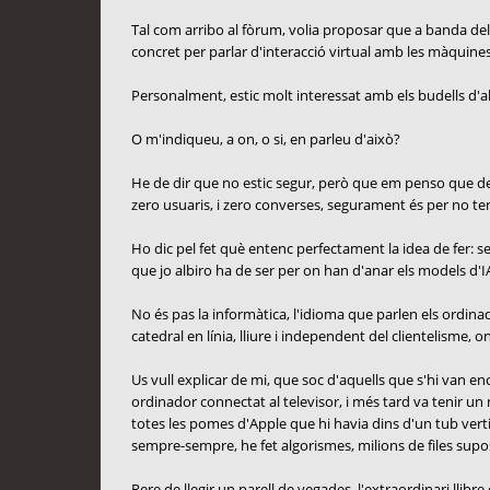
Tal com arribo al fòrum, volia proposar que a banda del
concret per parlar d'interacció virtual amb les màquines:
Personalment, estic molt interessat amb els budells d'all
O m'indiqueu, a on, o si, en parleu d'això?
He de dir que no estic segur, però que em penso que des d
zero usuaris, i zero converses, segurament és per no ten
Ho dic pel fet què entenc perfectament la idea de fer: sep
que jo albiro ha de ser per on han d'anar els models d'IA
No és pas la informàtica, l'idioma que parlen els ordinado
catedral en línia, lliure i independent del clientelisme, o
Us vull explicar de mi, que soc d'aquells que s'hi van 
ordinador connectat al televisor, i més tard va tenir un
totes les pomes d'Apple que hi havia dins d'un tub verti
sempre-sempre, he fet algorismes, milions de files s
Rere de llegir un parell de vegades, l'extraordinari llib