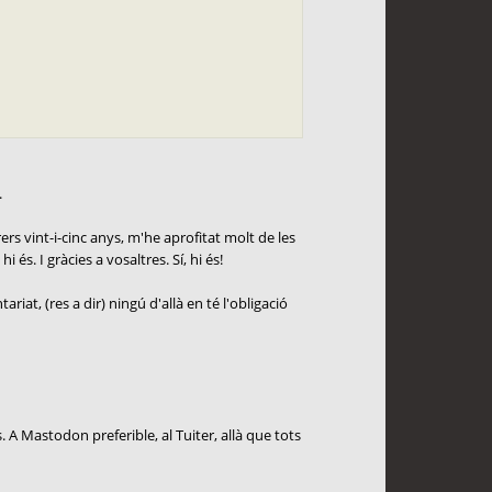
.
rs vint-i-cinc anys, m'he aprofitat molt de les
és. I gràcies a vosaltres. Sí, hi és!
at, (res a dir) ningú d'allà en té l'obligació
s. A Mastodon preferible, al Tuiter, allà que tots