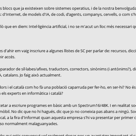
s blocs que ja existeixen sobre sistemes operatius, i de la nostra benvolgu
 d'Internet, de models d'IA, de codi, d’agents, companys, cervells, o com s'hi
ò que en diem: Intel·ligència artificial, i no se m'acut un lloc més necessari 
'ahir em vaig inscriure a algunes llistes de SC per parlar de: recursos, dicci
ir accés.
arador de síl·labes/afixes, traductors, correctors, sinònims (i antònims?), dic
, catalans. Jo faig això actualment.
rs i el català com ho fà una població caparruda per fer-ho, en ser-hi? No és aq
n els experts en informàtica i català?
encetar a escriure programes en bàsic amb un Spectrum16/48K. I en realitat s
 mòbil. No dic que no hi hagués, dic que jo no coneixia pas abans a ningú. So
cal, a la fira d'Informat quan aquesta empresa s'hi va presentar per primer 
uposo normalment malaguanyades.
re de: qui estic convençut vol realment donar-nos un avantatge important al cata