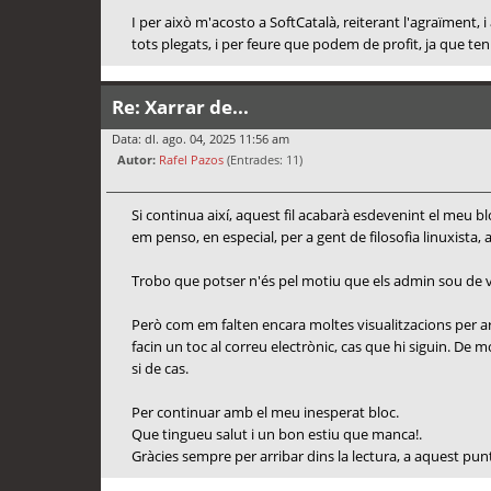
I per això m'acosto a SoftCatalà, reiterant l'agraïment
tots plegats, i per feure que podem de profit, ja que ten
Re: Xarrar de...
Data: dl. ago. 04, 2025 11:56 am
Autor:
Rafel Pazos
(Entrades: 11)
Si continua així, aquest fil acabarà esdevenint el meu
em penso, en especial, per a gent de filosofia linuxista, 
Trobo que potser n'és pel motiu que els admin sou de vac
Però com em falten encara moltes visualitzacions per ar
facin un toc al correu electrònic, cas que hi siguin. D
si de cas.
Per continuar amb el meu inesperat bloc.
Que tingueu salut i un bon estiu que manca!.
Gràcies sempre per arribar dins la lectura, a aquest pun