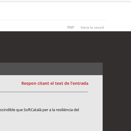
PMF
Inicia la sessió
10 entrades • Pàgina
1
de
1
Respon citant el text de l’entrada
cindible que SoftCatalà per a la resiliència del