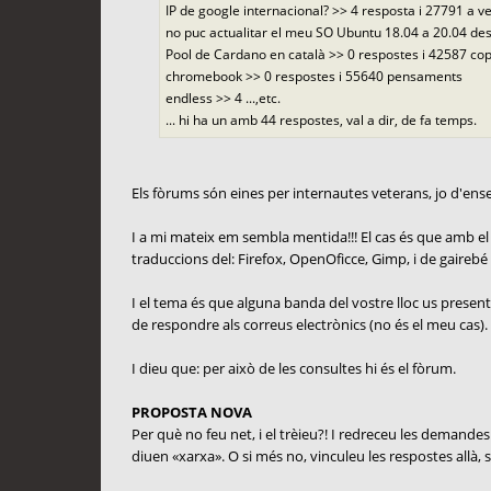
IP de google internacional? >> 4 resposta i 27791 a v
no puc actualitar el meu SO Ubuntu 18.04 a 20.04 des
Pool de Cardano en català >> 0 respostes i 42587 c
chromebook >> 0 respostes i 55640 pensaments
endless >> 4 ...,etc.
... hi ha un amb 44 respostes, val a dir, de fa temps.
Els fòrums són eines per internautes veterans, jo d'e
I a mi mateix em sembla mentida!!! El cas és que amb el m
traduccions del: Firefox, OpenOficce, Gimp, i de gairebé to
I el tema és que alguna banda del vostre lloc us presente
de respondre als correus electrònics (no és el meu cas).
I dieu que: per això de les consultes hi és el fòrum.
PROPOSTA NOVA
Per què no feu net, i el trèieu?! I redreceu les demandes 
diuen «xarxa». O si més no, vinculeu les respostes allà, s