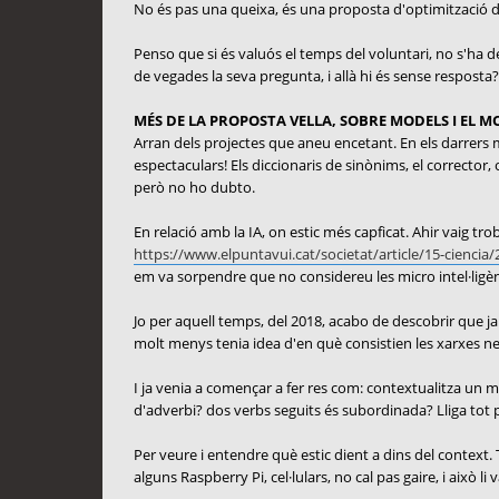
No és pas una queixa, és una proposta d'optimització 
Penso que si és valuós el temps del voluntari, no s'ha d
de vegades la seva pregunta, i allà hi és sense resposta?
MÉS DE LA PROPOSTA VELLA, SOBRE MODELS I EL 
Arran dels projectes que aneu encetant. En els darrers m'h
espectaculars! Els diccionaris de sinònims, el corrector,
però no ho dubto.
En relació amb la IA, on estic més capficat. Ahir vaig t
https://www.elpuntavui.cat/societat/article/15-ciencia/2
em va sorpendre que no considereu les micro intel·ligènc
Jo per aquell temps, del 2018, acabo de descobrir que ja 
molt menys tenia idea d'en què consistien les xarxes neu
I ja venia a començar a fer res com: contextualitza un m
d'adverbi? dos verbs seguits és subordinada? Lliga tot p
Per veure i entendre què estic dient a dins del context. T
alguns Raspberry Pi, cel·lulars, no cal pas gaire, i això li 