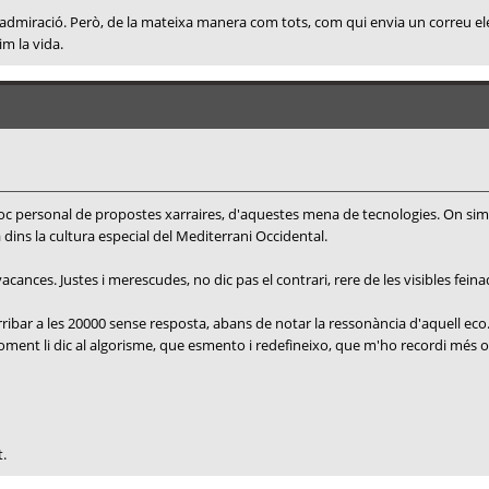
, i admiració. Però, de la mateixa manera com tots, com qui envia un correu e
im la vida.
 bloc personal de propostes xarraires, d'aquestes mena de tecnologies. On si
a dins la cultura especial del Mediterrani Occidental.
ances. Justes i merescudes, no dic pas el contrari, rere de les visibles feina
ribar a les 20000 sense resposta, abans de notar la ressonància d'aquell eco
e moment li dic al algorisme, que esmento i redefineixo, que m'ho recordi mé
t.