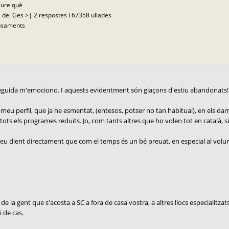
eure què
 del Ges >| 2 respostes i 67358 ullades
opsaments
nseguida m'emociono. I aquests evidentment són glaçons d'estiu abandonats!
eu perfil, que ja he esmentat, (entesos, potser no tan habitual), en els darre
ts els programes reduïts. Jo, com tants altres que ho volen tot en català, si hi 
u dient directament que com el temps és un bé preuat, en especial al voluntari
de la gent que s'acosta a SC a fora de casa vostra, a altres llocs especialitzat
i de cas.