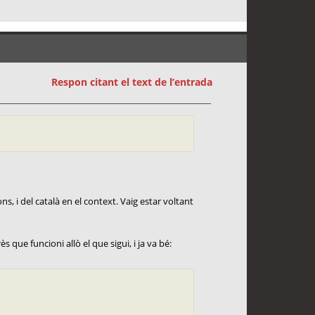
Respon citant el text de l’entrada
ns, i del català en el context. Vaig estar voltant
s que funcioni allò el que sigui, i ja va bé: