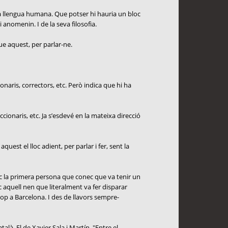
da llengua humana. Que potser hi hauria un bloc
 anomenin. I de la seva filosofia.
que aquest, per parlar-ne.
onaris, correctors, etc. Però indica que hi ha
cionaris, etc. Ja s’esdevé en la mateixa direcció
uest el lloc adient, per parlar i fer, sent la
oc la primera persona que conec que va tenir un
c aquell nen que literalment va fer disparar
cop a Barcelona. I des de llavors sempre-
là. El de Xavier Sala i Martín. "Entre el