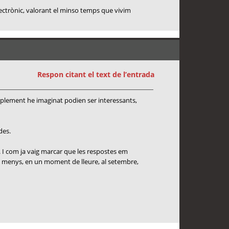
lectrònic, valorant el minso temps que vivim
Respon citant el text de l’entrada
mplement he imaginat podien ser interessants,
des.
. I com ja vaig marcar que les respostes em
s o menys, en un moment de lleure, al setembre,