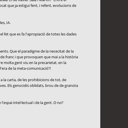
cat que ja estigui fent, i refent, evolucions de
es, IA.
el fet que es fa l'apropiació de totes les dades
ents. Que el paradigme de la nececitat de la
 de franc i que provoquen que mai a la història
molta gent viu en la precarietat, en la
 l'era de la meta-comunicació?!
 la carta, de les prohibicions de tot, de
ives. Els genocidis oblidats, brou de de granota
'espai intel·lectual i de la gent. O no?