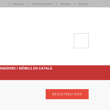
Notícies
Esdeveniments
Premsa
Fòrums
INADORS I MÒBILS EN CATALÀ
REGISTREU-VOS