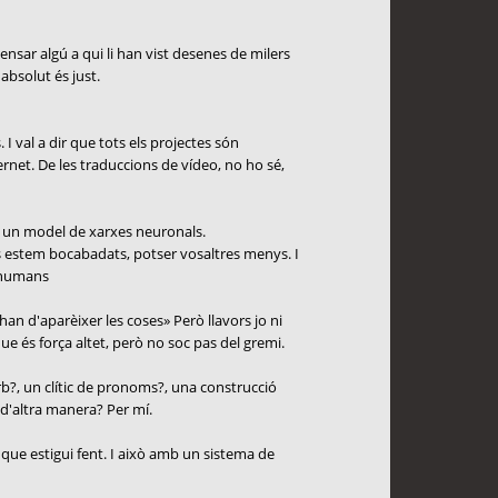
nsar algú a qui li han vist desenes de milers
absolut és just.
 I val a dir que tots els projectes són
ernet. De les traduccions de vídeo, no ho sé,
mb un model de xarxes neuronals.
 estem bocabadats, potser vosaltres menys. I
s humans
han d'aparèixer les coses» Però llavors jo ni
e és força altet, però no soc pas del gremi.
rb?, un clític de pronoms?, una construcció
 d'altra manera? Per mí.
l que estigui fent. I això amb un sistema de