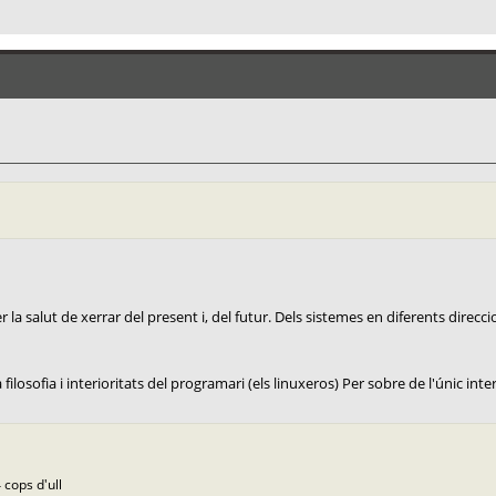
la salut de xerrar del present i, del futur. Dels sistemes en diferents direccio
ilosofia i interioritats del programari (els linuxeros) Per sobre de l'únic interè
 cops d'ull