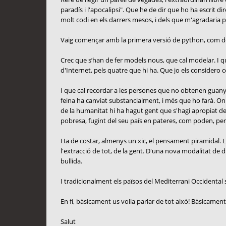
paradís i l'apocalipsi". Que he de dir que ho ha escrit d
molt codi en els darrers mesos, i dels que m'agradaria 
Vaig començar amb la primera versió de python, com de ht
Crec que s’han de fer models nous, que cal modelar. I que 
d'Internet, pels quatre que hi ha. Que jo els considero c
I que cal recordar a les persones que no obtenen guanys
feina ha canviat substancialment, i més que ho farà. On
de la humanitat hi ha hagut gent que s'hagi apropiat d
pobresa, fugint del seu país en pateres, com poden, per 
Ha de costar, almenys un xic, el pensament piramidal. La 
l'extracció de tot, de la gent. D'una nova modalitat de 
bullida.
I tradicionalment els països del Mediterrani Occidental se
En fí, bàsicament us volia parlar de tot això! Bàsicament
Salut