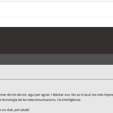
r de tot-de tot, sigui per agrair, i felicitar-vos. No se m'acut res més impres
a tecnologia de les telecomunicacions, i la intel·ligència.
un club, pel català!