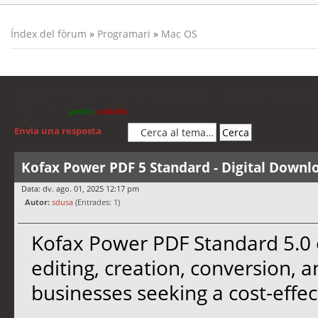
Índex del fòrum
»
Programari
»
Mac OS
Kofax Power PDF 5 Standard - Digital Downl
Moderadors:
jordis
,
cubells
Envia una resposta
Kofax Power PDF 5 Standard - Digital Downl
Data: dv. ago. 01, 2025 12:17 pm
Autor:
sdusa
(Entrades: 1)
Kofax Power PDF Standard 5.0 o
editing, creation, conversion, 
businesses seeking a cost-effect