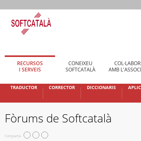
RECURSOS
CONEIXEU
COL·LABO
I SERVEIS
SOFTCATALÀ
AMB L'ASSOC
TRADUCTOR
CORRECTOR
DICCIONARIS
APLI
Fòrums de Softcatalà
Compartiu