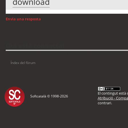
download
Envia una resposta
Torna a: Mac OS
Qui està connectat
Usuaris navegant en aquest fòrum: No hi ha cap usuari registrat i 4 visitants
Índex del fòrum
El contingut està d
Softcatalà © 1998-
2026
Atribució - Compar
contrari.