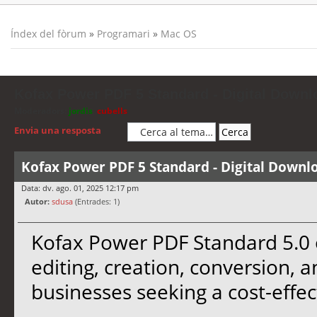
Índex del fòrum
»
Programari
»
Mac OS
Kofax Power PDF 5 Standard - Digital Downl
Moderadors:
jordis
,
cubells
Envia una resposta
Kofax Power PDF 5 Standard - Digital Downl
Data: dv. ago. 01, 2025 12:17 pm
Autor:
sdusa
(Entrades: 1)
Kofax Power PDF Standard 5.0 o
editing, creation, conversion, 
businesses seeking a cost-effect