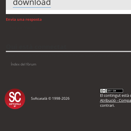
download
Envia una resposta
Torna a: Mac OS
Qui està connectat
Usuaris navegant en aquest fòrum: No hi ha cap usuari registrat i 5 visitants
Índex del fòrum
El contingut està d
Softcatalà © 1998-
2026
Atribució - Compar
contrari.