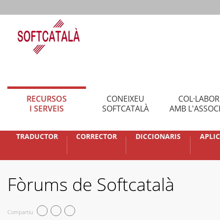
RECURSOS
CONEIXEU
COL·LABO
I SERVEIS
SOFTCATALÀ
AMB L'ASSOC
TRADUCTOR
CORRECTOR
DICCIONARIS
APLI
Fòrums de Softcatalà
Compartiu