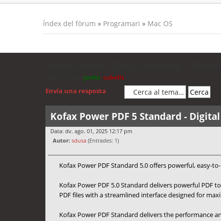
Índex del fòrum
»
Programari
»
Mac OS
Kofax Power PDF 5 Standard - Digita
Moderadors:
jordis
,
cubells
Envia una resposta
Kofax Power PDF 5 Standard - Digita
Data: dv. ago. 01, 2025 12:17 pm
Autor:
sdusa
(Entrades: 1)
Kofax Power PDF Standard 5.0 offers powerful, easy-to-u
Kofax Power PDF 5.0 Standard delivers powerful PDF too
PDF files with a streamlined interface designed for ma
Kofax Power PDF Standard delivers the performance and