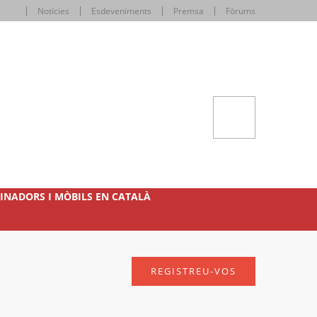
Notícies
Esdeveniments
Premsa
Fòrums
INADORS I MÒBILS EN CATALÀ
REGISTREU-VOS