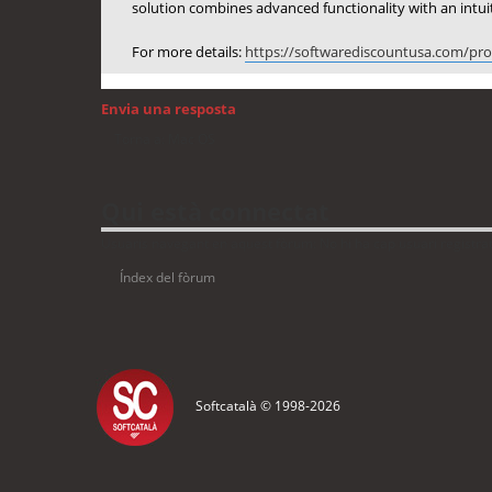
solution combines advanced functionality with an intuiti
For more details:
https://softwarediscountusa.com/prod
Envia una resposta
Torna a: Mac OS
Qui està connectat
Usuaris navegant en aquest fòrum: No hi ha cap usuari registrat 
Índex del fòrum
Softcatalà © 1998-
2026