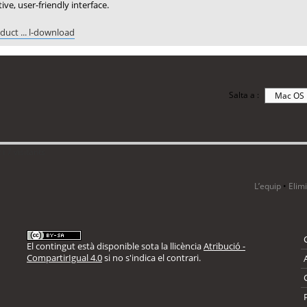
ve, user-friendly interface.
uct ... l-download
Salta a :
i 7 visitants
L’equip
•
Elim
El contingut està disponible sota la llicència
Atribució -
CompartirIgual 4.0
si no s'indica el contrari.