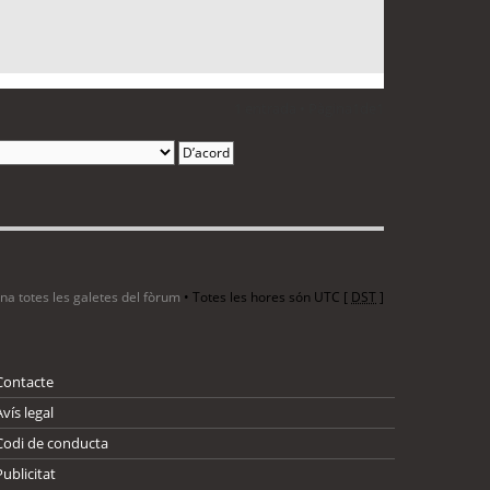
1 entrada • Pàgina
1
de
1
ina totes les galetes del fòrum
• Totes les hores són UTC [
DST
]
Contacte
Avís legal
Codi de conducta
Publicitat