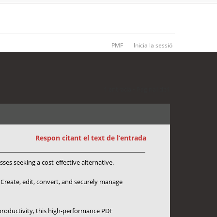
PMF
Inicia la sessió
1 entrada • Pàgina
1
de
1
Respon citant el text de l’entrada
es seeking a cost-effective alternative.
 Create, edit, convert, and securely manage
roductivity, this high-performance PDF