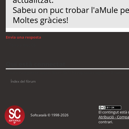
Sabeu on puc trobar l'aMule per
Moltes gràcies!
Envia una resposta
Torna a: Mac OS
Qui està connectat
Usuaris navegant en aquest fòrum: No hi ha cap usuari registrat i 5 visitants
Índex del fòrum
El contingut està d
Softcatalà © 1998-
2026
Atribució - Compar
contrari.