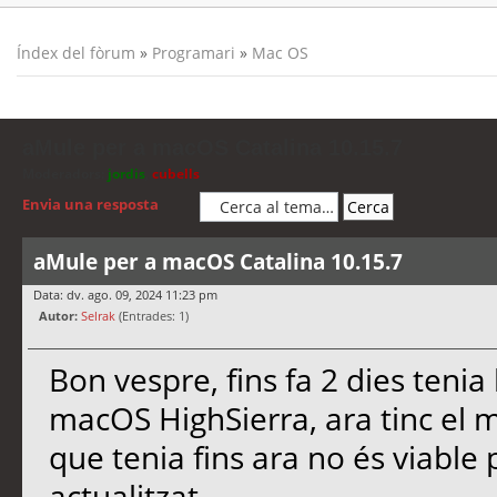
Índex del fòrum
»
Programari
»
Mac OS
aMule per a macOS Catalina 10.15.7
Moderadors:
jordis
,
cubells
Envia una resposta
aMule per a macOS Catalina 10.15.7
Data: dv. ago. 09, 2024 11:23 pm
Autor:
Selrak
(Entrades: 1)
Bon vespre, fins fa 2 dies tenia
macOS HighSierra, ara tinc el m
que tenia fins ara no és viabl
actualitzat.