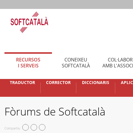
RECURSOS
CONEIXEU
COL·LABO
I SERVEIS
SOFTCATALÀ
AMB L'ASSOC
TRADUCTOR
CORRECTOR
DICCIONARIS
APLI
Fòrums de Softcatalà
Compartiu