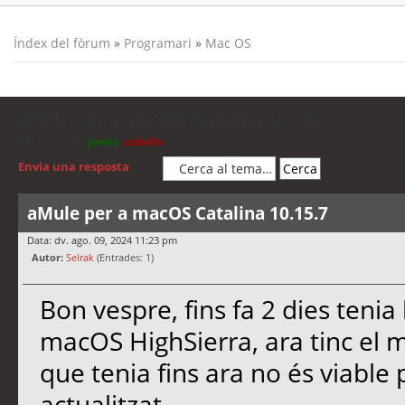
Índex del fòrum
»
Programari
»
Mac OS
aMule per a macOS Catalina 10.15.7
Moderadors:
jordis
,
cubells
Envia una resposta
aMule per a macOS Catalina 10.15.7
Data: dv. ago. 09, 2024 11:23 pm
Autor:
Selrak
(Entrades: 1)
Bon vespre, fins fa 2 dies tenia
macOS HighSierra, ara tinc el m
que tenia fins ara no és viabl
actualitzat.