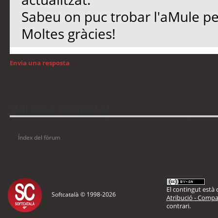
Sabeu on puc trobar l'aMule per
Moltes gràcies!
Envia una resposta
Torna a: Mac OS
Qui està connectat
Usuaris navegant en aquest fòrum: No hi ha cap usuari registrat i 2 visitants
Índex del fòrum
El contingut està d
Softcatalà © 1998-
2026
Atribució - Compar
contrari.