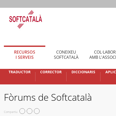
RECURSOS
CONEIXEU
COL·LABO
I SERVEIS
SOFTCATALÀ
AMB L'ASSOC
TRADUCTOR
CORRECTOR
DICCIONARIS
APLI
Fòrums de Softcatalà
Compartiu