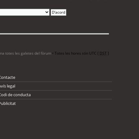
ina totes les galetes del fòrum
• Totes les hores són UTC [
DST
]
Contacte
Avís legal
Codi de conducta
Publicitat