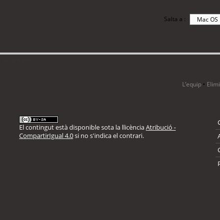
Salta a :
i 4 visitants
L’equip
•
Elim
El contingut està disponible sota la llicència
Atribució -
CompartirIgual 4.0
si no s'indica el contrari.