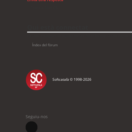
Torna a: Mac OS
Qui està connectat
Usuaris navegant en aquest fòrum: No hi ha cap usuari registrat 
Índex del fòrum
Softcatalà © 1998-
2026
Seguiu-nos