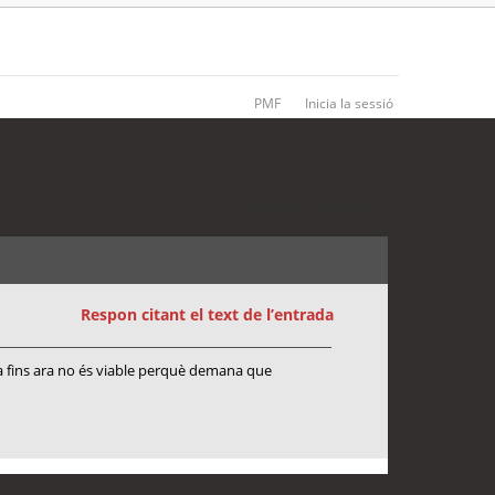
PMF
Inicia la sessió
1 entrada • Pàgina
1
de
1
Respon citant el text de l’entrada
nia fins ara no és viable perquè demana que
1 entrada • Pàgina
1
de
1