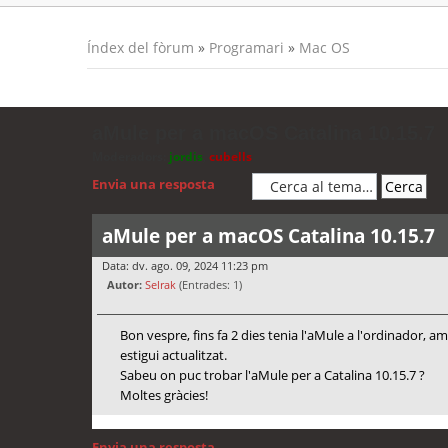
Índex del fòrum
»
Programari
»
Mac OS
aMule per a macOS Catalina 10.15.7
Moderadors:
jordis
,
cubells
Envia una resposta
aMule per a macOS Catalina 10.15.7
Data: dv. ago. 09, 2024 11:23 pm
Autor:
Selrak
(Entrades: 1)
Bon vespre, fins fa 2 dies tenia l'aMule a l'ordinador, 
estigui actualitzat.
Sabeu on puc trobar l'aMule per a Catalina 10.15.7 ?
Moltes gràcies!
Envia una resposta