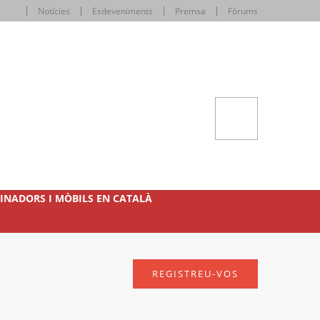
Notícies
Esdeveniments
Premsa
Fòrums
INADORS I MÒBILS EN CATALÀ
REGISTREU-VOS