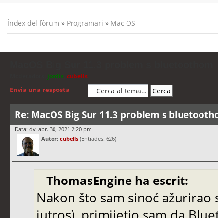
Índex del fòrum
»
Programari
»
Mac OS
MacOS Big Sur 11.3 problem s bluetoothom
Moderadors:
jordis
,
cubells
Envia una resposta
Re: MacOS Big Sur 11.3 problem s bluetoot
Data: dv. abr. 30, 2021 2:20 pm
Autor:
cubells
(Entrades: 626)
ThomasEngine ha escrit:
Nakon što sam sinoć ažurirao 
jutros), primijetio sam da Blu