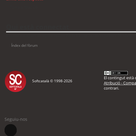
Torna a: Mac OS
Qui està connectat
Usuaris navegant en aquest fòrum: No hi ha cap usuari registrat i 10 visitant
Índex del fòrum
El contingut està d
Softcatalà © 1998-
2026
Atribució - Compar
contrari.
Seguiu-nos