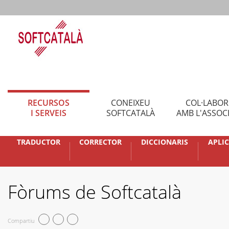
RECURSOS
CONEIXEU
COL·LABO
I SERVEIS
SOFTCATALÀ
AMB L'ASSOC
TRADUCTOR
CORRECTOR
DICCIONARIS
APLI
Fòrums de Softcatalà
Compartiu