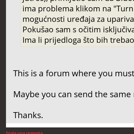
ima problema klikom na "Turn B
mogućnosti uređaja za uparivanj
Pokušao sam s očitim isključi
Ima li prijedloga što bih trebao 
This is a forum where you must
Maybe you can send the same 
Thanks.
Envia una resposta