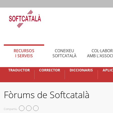
RECURSOS
CONEIXEU
COL·LABO
I SERVEIS
SOFTCATALÀ
AMB L'ASSOC
TRADUCTOR
CORRECTOR
DICCIONARIS
APLI
Fòrums de Softcatalà
Compartiu