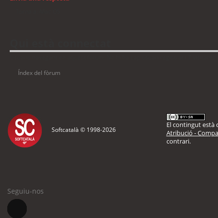
Torna a: Mac OS
Qui està connectat
Usuaris navegant en aquest fòrum: No hi ha cap usuari registrat i 7 visitants
Índex del fòrum
El contingut està d
Softcatalà © 1998-
2026
Atribució - Compar
contrari.
Seguiu-nos