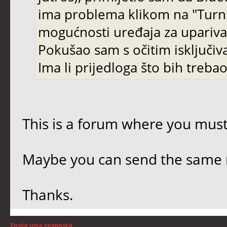
ima problema klikom na "Turn B
mogućnosti uređaja za uparivanj
Pokušao sam s očitim isključi
Ima li prijedloga što bih trebao 
This is a forum where you must
Maybe you can send the same 
Thanks.
Envia una resposta