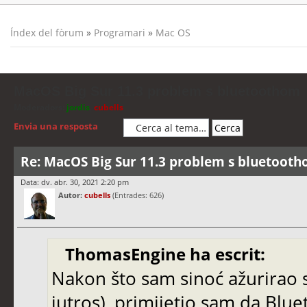
Índex del fòrum
»
Programari
»
Mac OS
MacOS Big Sur 11.3 problem s bluetoothom
Moderadors:
jordis
,
cubells
Envia una resposta
Re: MacOS Big Sur 11.3 problem s bluetoot
Data: dv. abr. 30, 2021 2:20 pm
Autor:
cubells
(Entrades: 626)
ThomasEngine ha escrit:
Nakon što sam sinoć ažurirao 
jutros), primijetio sam da Blu