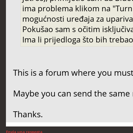
ima problema klikom na "Turn B
mogućnosti uređaja za uparivanj
Pokušao sam s očitim isključi
Ima li prijedloga što bih trebao 
This is a forum where you must
Maybe you can send the same 
Thanks.
Envia una resposta