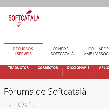
RECURSOS
CONEIXEU
COL·LABO
I SERVEIS
SOFTCATALÀ
AMB L'ASSOC
TRADUCTOR
CORRECTOR
DICCIONARIS
APLI
Fòrums de Softcatalà
Compartiu