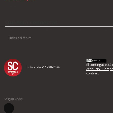
Torna a: Mac OS
Qui està connectat
Usuaris navegant en aquest fòrum: No hi ha cap usuari registrat i 4 visitants
Índex del fòrum
El contingut està d
Softcatalà © 1998-
2026
Atribució - Compar
contrari.
Seguiu-nos