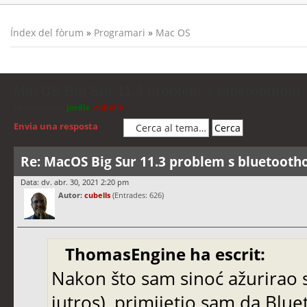
Índex del fòrum
»
Programari
»
Mac OS
MacOS Big Sur 11.3 problem s bluetoothom
Moderadors:
jordis
,
cubells
Envia una resposta
Re: MacOS Big Sur 11.3 problem s bluetoot
Data: dv. abr. 30, 2021 2:20 pm
Autor:
cubells
(Entrades: 626)
ThomasEngine ha escrit:
Nakon što sam sinoć ažurirao 
jutros), primijetio sam da Blu