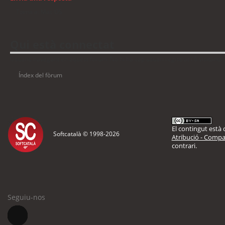
Torna a: Mac OS
Qui està connectat
Usuaris navegant en aquest fòrum: No hi ha cap usuari registrat i 6 visitants
Índex del fòrum
El contingut està d
Softcatalà © 1998-
2026
Atribució - Compar
contrari.
Seguiu-nos