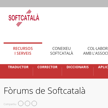
RECURSOS
CONEIXEU
COL·LABO
I SERVEIS
SOFTCATALÀ
AMB L'ASSOC
TRADUCTOR
CORRECTOR
DICCIONARIS
APLI
Fòrums de Softcatalà
Compartiu