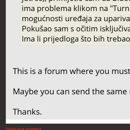
ima problema klikom na "Turn B
mogućnosti uređaja za uparivanj
Pokušao sam s očitim isključi
Ima li prijedloga što bih trebao 
This is a forum where you must
Maybe you can send the same 
Thanks.
Envia una resposta