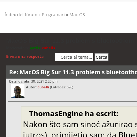
Índex del fòrum
»
Programari
»
Mac OS
MacOS Big Sur 11.3 problem s bluetoothom
Moderadors:
jordis
,
cubells
Envia una resposta
Re: MacOS Big Sur 11.3 problem s bluetoot
Data: dv. abr. 30, 2021 2:20 pm
Autor:
cubells
(Entrades: 626)
ThomasEngine ha escrit:
Nakon što sam sinoć ažurirao 
jutros), primijetio sam da Blu