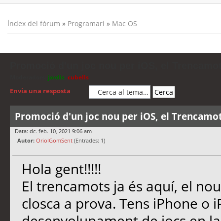
Índex del fòrum
»
Programari
»
Mac OS
Promoció d'un joc nou per iOS, el Trencamo
Moderadors:
jordis
,
cubells
Envia una resposta
Promoció d'un joc nou per iOS, el Trencamo
Data: dc. feb. 10, 2021 9:06 am
Autor:
OriolGomSent
(Entrades: 1)
Hola gent!!!!!
El trencamots ja és aquí, el nou
closca a prova. Tens iPhone o i
desenvolupament de jocs en la