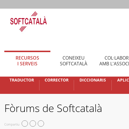
RECURSOS
CONEIXEU
COL·LABO
I SERVEIS
SOFTCATALÀ
AMB L'ASSOC
TRADUCTOR
CORRECTOR
DICCIONARIS
APLI
Fòrums de Softcatalà
Compartiu