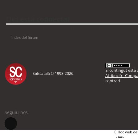
Qui està connectat
Usuaris navegant en aquest fòrum: No hi ha cap usuari registrat i 6 visitants
Índex del fòrum
El contingut està d
Softcatalà © 1998-
2026
Atribució - Compar
contrari.
Seguiu-nos
El lloc web de