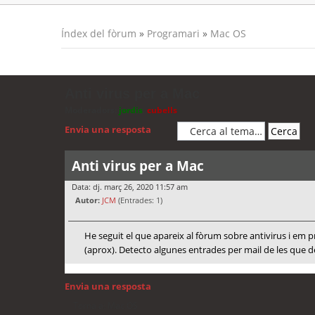
Índex del fòrum
»
Programari
»
Mac OS
Anti virus per a Mac
Moderadors:
jordis
,
cubells
Envia una resposta
Anti virus per a Mac
Data: dj. març 26, 2020 11:57 am
Autor:
JCM
(Entrades: 1)
He seguit el que apareix al fòrum sobre antivirus i em 
(aprox). Detecto algunes entrades per mail de les que d
Envia una resposta
Torna a: Mac OS