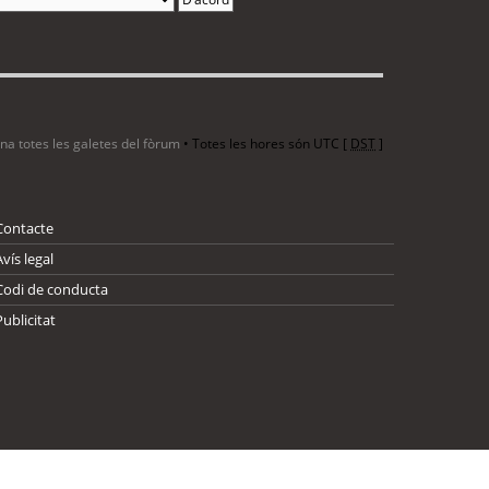
ina totes les galetes del fòrum
• Totes les hores són UTC [
DST
]
Contacte
Avís legal
Codi de conducta
Publicitat