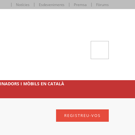
Notícies
Esdeveniments
Premsa
Fòrums
INADORS I MÒBILS EN CATALÀ
REGISTREU-VOS