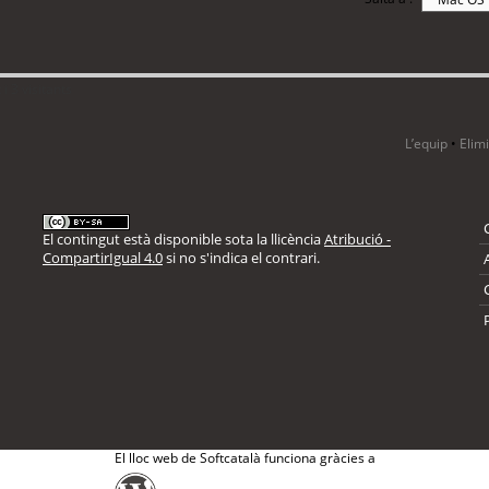
i 3 visitants
L’equip
•
Elim
El contingut està disponible sota la llicència
Atribució -
CompartirIgual 4.0
si no s'indica el contrari.
El lloc web de Softcatalà funciona gràcies a