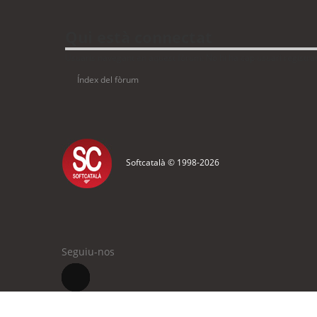
Qui està connectat
Usuaris navegant en aquest fòrum: No hi ha cap usuari registrat 
Índex del fòrum
Softcatalà © 1998-
2026
Seguiu-nos