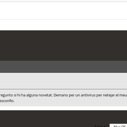
pregunto si hi ha alguna novetat. Demano per un antivirus per netejar el me
esconfio.
Salta a :