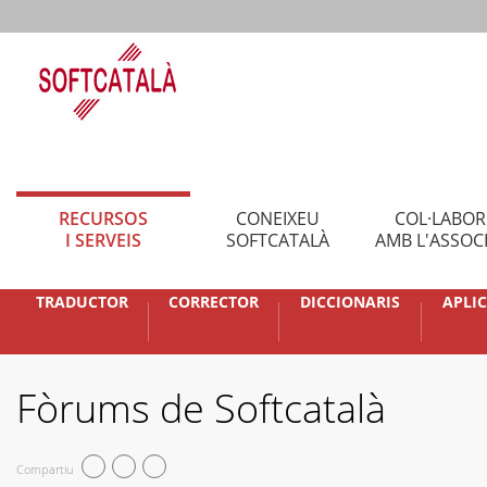
RECURSOS
CONEIXEU
COL·LABO
I SERVEIS
SOFTCATALÀ
AMB L'ASSOC
TRADUCTOR
CORRECTOR
DICCIONARIS
APLI
Fòrums de Softcatalà
Compartiu