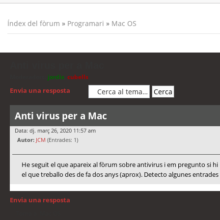
Índex del fòrum
»
Programari
»
Mac OS
Anti virus per a Mac
Moderadors:
jordis
,
cubells
Envia una resposta
Anti virus per a Mac
Data: dj. març 26, 2020 11:57 am
Autor:
JCM
(Entrades: 1)
He seguit el que apareix al fòrum sobre antivirus i em pregunto si 
el que treballo des de fa dos anys (aprox). Detecto algunes entrades 
Envia una resposta
Torna a: Mac OS