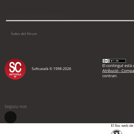
Qui està connectat
Usuaris navegant en aquest fòrum: No hi ha cap usuari registrat i 16 visitant
Índex del fòrum
El contingut està d
Softcatalà © 1998-
2026
Atribució - Compar
contrari.
Seguiu-nos
El lloc web de