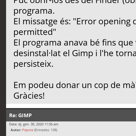
programa.
El missatge és: "Error opening d
permitted"
El programa anava bé fins que v
desinstal·lat el Gimp i l'he torn
persisteix.
Em podeu donar un cop de mà
Gràcies!
Re: GIMP
Data: dj. gen. 30, 2020 11:56 am
Autor:
Pepote
(Entrades: 138)