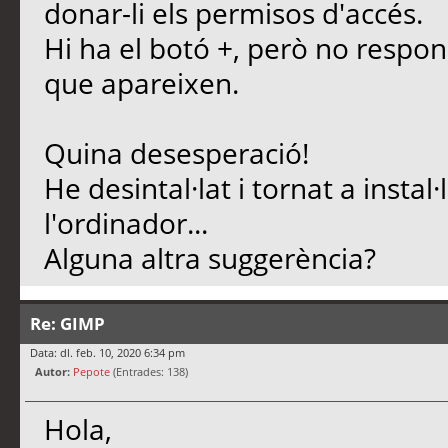
donar-li els permisos d'accés.
Hi ha el botó +, però no respon
que apareixen.
Quina desesperació!
He desintal·lat i tornat a instal·l
l'ordinador...
Alguna altra suggerència?
Re: GIMP
Data: dl. feb. 10, 2020 6:34 pm
Autor:
Pepote
(Entrades: 138)
Hola,