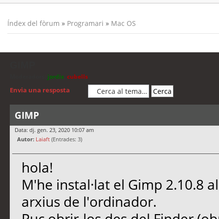
Índex del fòrum
»
Programari
»
Mac OS
GIMP
Moderadors:
jordis
,
cubells
Envia una resposta
GIMP
Data: dj. gen. 23, 2020 10:07 am
Autor:
Laiaft
(Entrades: 3)
hola!
M'he instal·lat el Gimp 2.10.8 a
arxius de l'ordinador.
Puc obrir-los des del Finder (ob