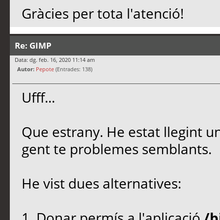
Gràcies per tota l'atenció!
Re: GIMP
Data: dg. feb. 16, 2020 11:14 am
Autor:
Pepote
(Entrades: 138)
Ufff...
Que estrany. He estat llegint u
gent te problemes semblants.
He vist dues alternatives:
1. Donar permís a l'aplicació
/b