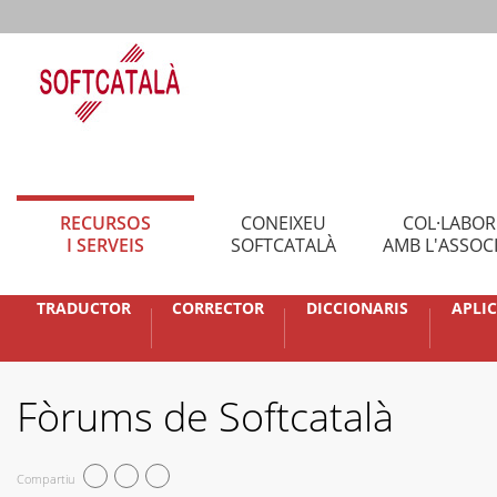
RECURSOS
CONEIXEU
COL·LABO
I SERVEIS
SOFTCATALÀ
AMB L'ASSOC
TRADUCTOR
CORRECTOR
DICCIONARIS
APLI
Fòrums de Softcatalà
Compartiu