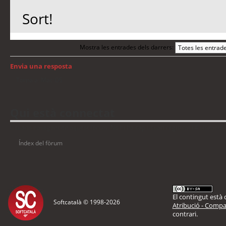
Sort!
Mostra les entrades dels darrers:
Envia una resposta
Torna a: Mac OS
Qui està connectat
Usuaris navegant en aquest fòrum: No hi ha cap usuari registrat i 4 visitants
Índex del fòrum
El contingut està d
Softcatalà © 1998-
2026
Atribució - Compar
contrari.