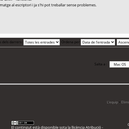
atge al escriptori i ja s'hi pot treballar sense problemes.
s dels darrers:
Ordena per
Salta a :
i 7 visitants
L’equip
•
Elim
El contingut està disponible sota la llicència
Atribució -