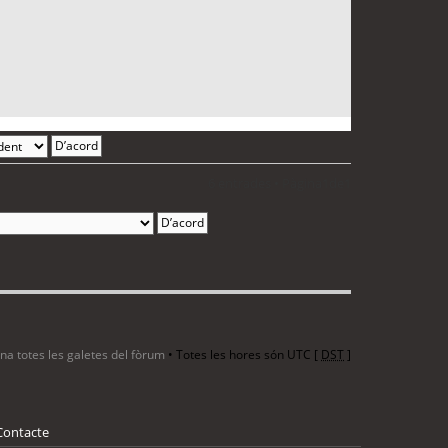
6 entrades • Pàgina
1
de
1
ina totes les galetes del fòrum
• Totes les hores són UTC [
DST
]
Contacte