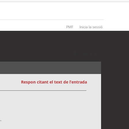
PMF
Inicia la sessió
6 entrades • Pàgina
1
de
1
Respon citant el text de l’entrada
.