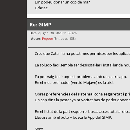
Em podeu donar un cop de mà?
Gràcies!
Re: GIMP
Data: dj. gen. 30, 2020 11:56 am
Autor:
Pepote
(Entrades: 138)
Crec que Catalina ha posat mes permisos per les aplicac
La solució fàcil sembla ser desinstal·lar i instal·lar de n
Fa poc vaig tenir aquest problema amb una altre app.
En el meu ordinador (versió Mojave) es fa així:
Obres
preferències del sistema
icona
seguretat i pr
Un cop dins la pestanya privacitat has de poder donar p
En el llistat de la part esquerre, busca accés total al disc.
Llavors amb el botó + busca la App del GIMP.
Sort!