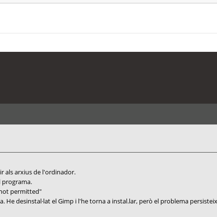
r als arxius de l'ordinador.
el programa.
 not permitted"
. He desinstal·lat el Gimp i l'he torna a instal.lar, però el problema persisteix