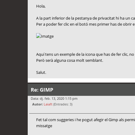
Hola,
A la part inferior de la pestanya de privacitat hi ha un c
Per a poder fer clic en el botó mes primer has de obrir e
Aquí tens un exemple de la icona que has de fer clic, no s
Però serà alguna cosa molt semblant.
Salut.
Re: GIMP
Data: dj. feb. 13, 2020 1:15 pm
Autor:
Laiaft
(Entrades: 3)
Fet tal com suggeries i he pogut afegir el Gimp als perm
missatge