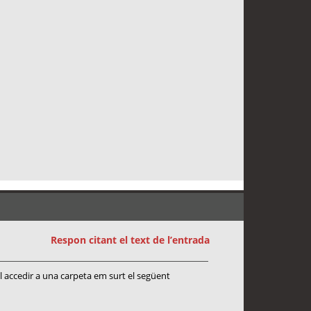
Respon citant el text de l’entrada
ll accedir a una carpeta em surt el següent