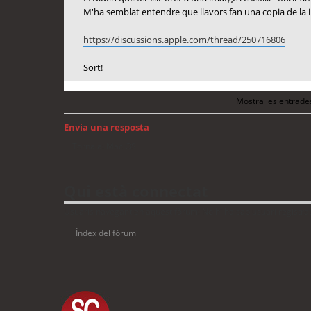
M'ha semblat entendre que llavors fan una copia de la im
https://discussions.apple.com/thread/250716806
Sort!
Mostra les entrade
Envia una resposta
Torna a: Mac OS
Qui està connectat
Usuaris navegant en aquest fòrum: No hi ha cap usuari registrat 
Índex del fòrum