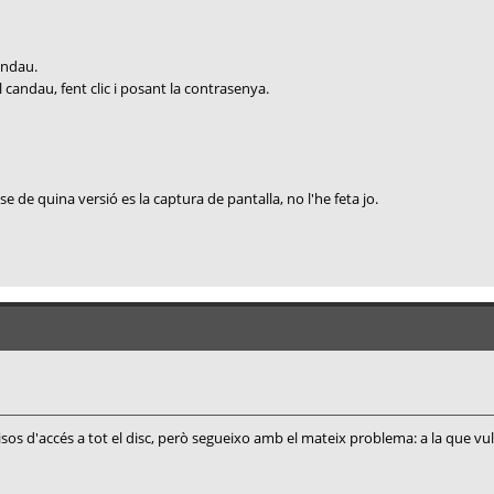
andau.
l candau, fent clic i posant la contrasenya.
e de quina versió es la captura de pantalla, no l'he feta jo.
isos d'accés a tot el disc, però segueixo amb el mateix problema: a la que vu