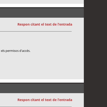
Respon citant el text de l’entrada
 els permisos d'accés.
Respon citant el text de l’entrada