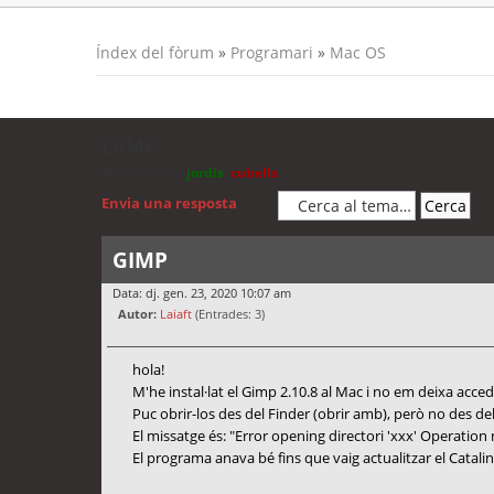
Índex del fòrum
»
Programari
»
Mac OS
GIMP
Moderadors:
jordis
,
cubells
Envia una resposta
GIMP
Data: dj. gen. 23, 2020 10:07 am
Autor:
Laiaft
(Entrades: 3)
hola!
M'he instal·lat el Gimp 2.10.8 al Mac i no em deixa accedi
Puc obrir-los des del Finder (obrir amb), però no des d
El missatge és: "Error opening directori 'xxx' Operation
El programa anava bé fins que vaig actualitzar el Catalina