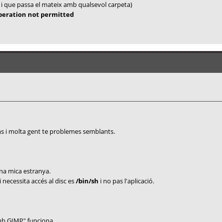
 i que passa el mateix amb qualsevol carpeta)
Operation not permitted
ms i molta gent te problemes semblants.
na mica estranya.
 necessita accés al disc es
/bin/sh
i no pas l'aplicació.
 amb GIMP" funciona.