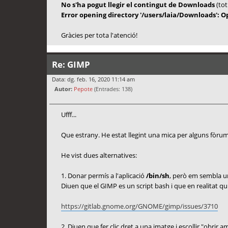
No s'ha pogut llegir el contingut de Downloads
(tot
Error opening directory '/users/laia/Downloads': 
Gràcies per tota l'atenció!
Re: GIMP
Data: dg. feb. 16, 2020 11:14 am
Autor:
Pepote
(Entrades: 138)
Ufff...
Que estrany. He estat llegint una mica per alguns fòru
He vist dues alternatives:
1. Donar permís a l'aplicació
/bin/sh
, però em sembla u
Diuen que el GIMP es un script bash i que en realitat qui
https://gitlab.gnome.org/GNOME/gimp/issues/3710
2. Diuen que fer clic dret a una imatge i escollir "obrir