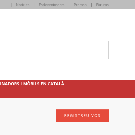
Notícies
Esdeveniments
Premsa
Fòrums
INADORS I MÒBILS EN CATALÀ
REGISTREU-VOS