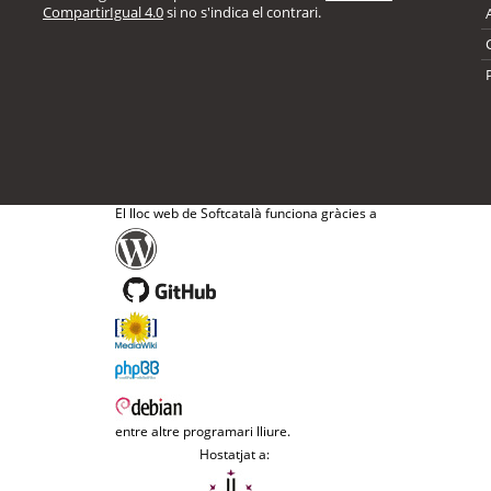
CompartirIgual 4.0
si no s'indica el contrari.
El lloc web de Softcatalà funciona gràcies a
entre altre programari lliure.
Hostatjat a: