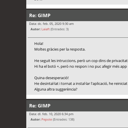
Re: GIMP
Data: dc. feb. 05, 2020 9:30 am
Autor:
Laiaft
(Entrades: 3)
Hola!
Moltes gràcies per la resposta.
He seguit les intruccions, però un cop dins de privacita
Hi ha el botó +, però no respon i no puc afegir més app
Quina desesperació!
He desintal·lat i tornat a instal·lar l'aplicació, he reiniciat
Alguna altra suggerència?
Re: GIMP
Data: dl. feb. 10, 2020 6:34 pm
Autor:
Pepote
(Entrades: 138)