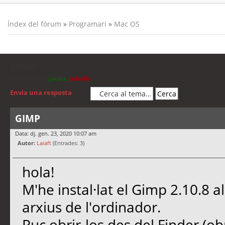
Índex del fòrum
»
Programari
»
Mac OS
GIMP
Moderadors:
jordis
,
cubells
Envia una resposta
GIMP
Data: dj. gen. 23, 2020 10:07 am
Autor:
Laiaft
(Entrades: 3)
hola!
M'he instal·lat el Gimp 2.10.8 a
arxius de l'ordinador.
Puc obrir-los des del Finder (ob