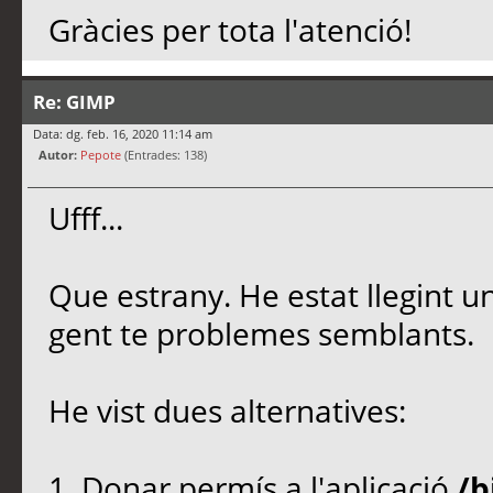
Gràcies per tota l'atenció!
Re: GIMP
Data: dg. feb. 16, 2020 11:14 am
Autor:
Pepote
(Entrades: 138)
Ufff...
Que estrany. He estat llegint u
gent te problemes semblants.
He vist dues alternatives:
1. Donar permís a l'aplicació
/b