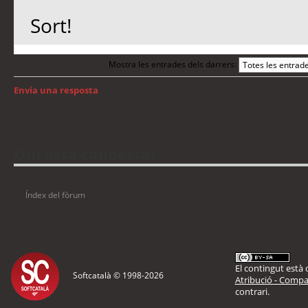
Sort!
Mostra les entrades dels darrers:
Envia una resposta
Torna a: Mac OS
Qui està connectat
Usuaris navegant en aquest fòrum: No hi ha cap usuari registrat i 7 visitants
Índex del fòrum
El contingut està d
Softcatalà © 1998-
2026
Atribució - Compar
contrari.