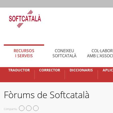
RECURSOS
CONEIXEU
COL·LABO
I SERVEIS
SOFTCATALÀ
AMB L'ASSOC
TRADUCTOR
CORRECTOR
DICCIONARIS
APLI
Fòrums de Softcatalà
Compartiu