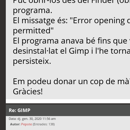
programa.
El missatge és: "Error opening d
permitted"
El programa anava bé fins que v
desinstal·lat el Gimp i l'he torn
persisteix.
Em podeu donar un cop de mà
Gràcies!
Re: GIMP
Data: dj. gen. 30, 2020 11:56 am
Autor:
Pepote
(Entrades: 138)