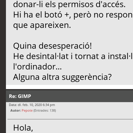
donar-li els permisos d'accés.
Hi ha el botó +, però no respon
que apareixen.
Quina desesperació!
He desintal·lat i tornat a instal·l
l'ordinador...
Alguna altra suggerència?
Re: GIMP
Data: dl. feb. 10, 2020 6:34 pm
Autor:
Pepote
(Entrades: 138)
Hola,