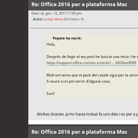
Re: Office 2016 per a plataforma Mac
Data: dj. gen. 12, 2017 11:00 pm
Autor:
Josep Maria
(Entrades: 4)
Pepote ha escrit:
Hola,
Després de llegir el teu post he buscat una mica i he t
https://support.office.com/es-es/articl ... b026ee809f
Molt em temo que el pack del català sigui per la vers
A veure si et pot servir d'alguna cosa.
Sort!
Moltes Gracies. Ja ho havia trobat fa uns dies i es per a
Re: Office 2016 per a plataforma Mac