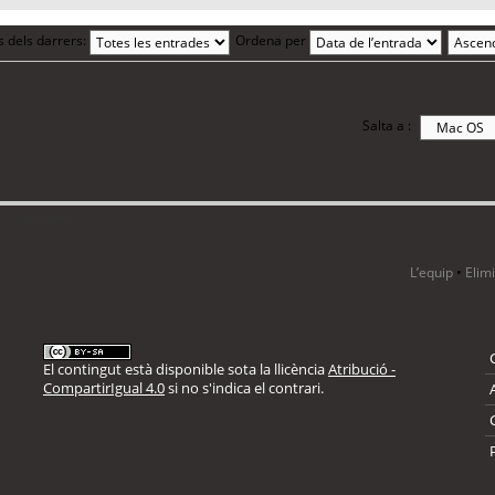
s dels darrers:
Ordena per
Salta a :
i 4 visitants
L’equip
•
Elim
El contingut està disponible sota la llicència
Atribució -
CompartirIgual 4.0
si no s'indica el contrari.