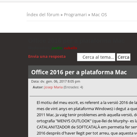
Índex del fòrum
»
Programari
»
Mac OS
Office 2016 per a plataforma Mac
Moderadors:
jordis
,
cubells
Envia una resposta
Office 2016 per a plataforma Mac
Data: dv. gen. 06, 2017 8:05 pm
Autor:
Josep Maria
(Entrades: 4)
El motiu del meu escrit, es referent a la versió 2016 de 
mes de vint anys en plataforma Windows) i degut a que l'a
2011 Mac. Ja vaig tenir problemes amb aquella versió, do
ortografia "MENYS OUTLOOK" (que-llei de Murphy- es la a
CATALANITZADOR de SOFTCATALÀ em permetia fer servir el 
2016 després d'haver llegit per tot arreu, que aquesta v