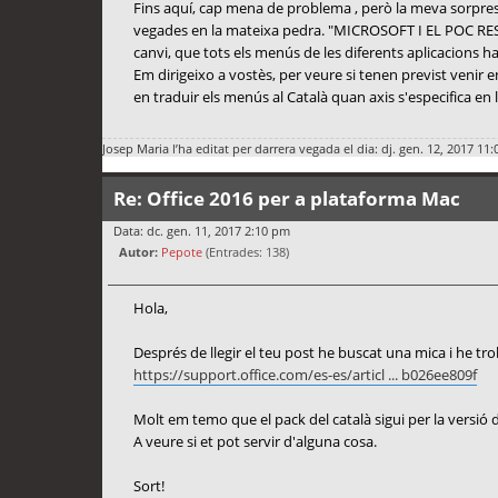
Fins aquí, cap mena de problema , però la meva sorpresa
vegades en la mateixa pedra. "MICROSOFT I EL POC RESPE
canvi, que tots els menús de les diferents aplicacions ha
Em dirigeixo a vostès, per veure si tenen previst venir 
en traduir els menús al Català quan axis s'especifica 
Josep Maria
l’ha editat per darrera vegada el dia: dj. gen. 12, 2017 11:
Re: Office 2016 per a plataforma Mac
Data: dc. gen. 11, 2017 2:10 pm
Autor:
Pepote
(Entrades: 138)
Hola,
Després de llegir el teu post he buscat una mica i he tro
https://support.office.com/es-es/articl ... b026ee809f
Molt em temo que el pack del català sigui per la versió
A veure si et pot servir d'alguna cosa.
Sort!