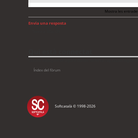
Mostra les entrade
Envia una resposta
Torna a: Mac OS
Qui està connectat
Usuaris navegant en aquest fòrum: No hi ha cap usuari registrat 
Índex del fòrum
Softcatalà © 1998-
2026