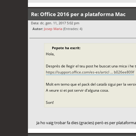
Re: Office 2016 per a plataforma Mac
Data: dc. gen. 11, 2017 5:02 pm
Autor:
Josep Maria
(Entrades: 4)
Pepote ha escrit:
Hola,
Després de llegir el teu post he buscat una mica i he t
https://support.office.com/es-es/articl ... b026ee809f
Molt em temo que el pack del català sigui per la vers
A veure si et pot servir d'alguna cosa.
Sort!
Ja ho vaig trobar fa dies (gracies) però es per platafo