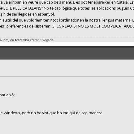
 va arribar, en veure que cap dels menús, es pot fer aparèixer en Català. E
CTE PELS CATALANS" No te cap lògica que totes les aplicacions puguin util
gin de ser llegides en espanyol.
en auxili del que voldríem tenir tot l'ordinador en la nostra llengua materna
en les "preferències del sistema". SI US PLAU, SI NO ES MOLT COMPLICAT AJU
02 pm, en total s’ha editat 1 vegada.
bat això:
 de Windows, però no he vist que ho indiqui de cap manera.