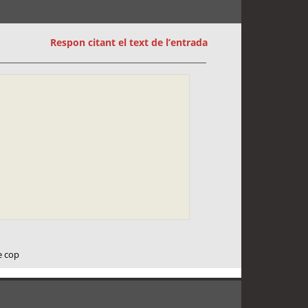
Respon citant el text de l’entrada
e cop