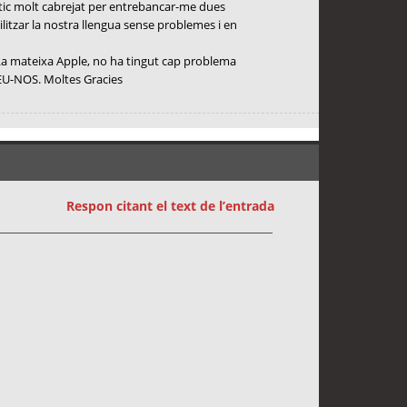
stic molt cabrejat per entrebancar-me dues
itzar la nostra llengua sense problemes i en
. La mateixa Apple, no ha tingut cap problema
DEU-NOS. Moltes Gracies
Respon citant el text de l’entrada