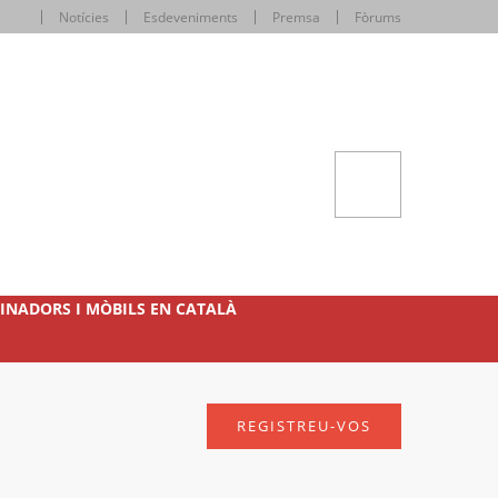
Notícies
Esdeveniments
Premsa
Fòrums
INADORS I MÒBILS EN CATALÀ
REGISTREU-VOS