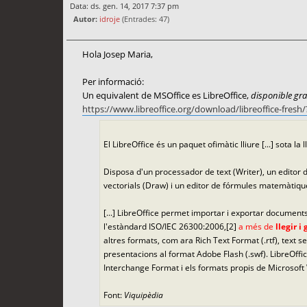
Data: ds. gen. 14, 2017 7:37 pm
Autor:
idroje
(Entrades: 47)
Hola Josep Maria,
Per informació:
Un equivalent de MSOffice es LibreOffice,
disponible gr
https://www.libreoffice.org/download/libreoffice-fre
El LibreOffice és un paquet ofimàtic lliure [...] sota l
Disposa d'un processador de text (Writer), un editor d
vectorials (Draw) i un editor de fórmules matemàtiqu
[...] LibreOffice permet importar i exportar documen
l'estàndard ISO/IEC 26300:2006,[2]
a més de
llegir i
altres formats, com ara Rich Text Format (.rtf), text 
presentacions al format Adobe Flash (.swf). LibreOf
Interchange Format i els formats propis de Microsoft 
Font:
Viquipèdia