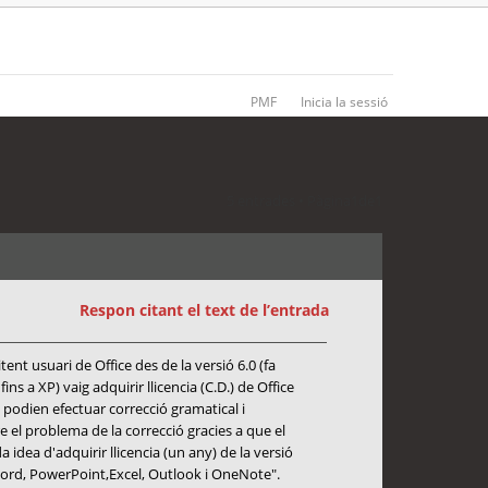
PMF
Inicia la sessió
5 entrades • Pàgina
1
de
1
Respon citant el text de l’entrada
nt usuari de Office des de la versió 6.0 (fa
 a XP) vaig adquirir llicencia (C.D.) de Office
 podien efectuar correcció gramatical i
 el problema de la correcció gracies a que el
dea d'adquirir llicencia (un any) de la versió
 "Word, PowerPoint,Excel, Outlook i OneNote".