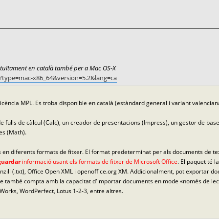
atuïtament en català també per a Mac OS-X
sh/?type=mac-x86_64&version=5.2&lang=ca
a llicència MPL. Es troba disponible en català (estàndard general i variant valencia
e fulls de càlcul (Calc), un creador de presentacions (Impress), un gestor de bas
es (Math).
ts en diferents formats de fitxer. El format predeterminat per als documents de 
 guardar
informació usant els formats de fitxer de Microsoft Office
. El paquet té 
senzill (.txt), Office Open XML i openoffice.org XM. Addicionalment, pot exportar 
fice també compta amb la capacitat d'importar documents en mode «només de lect
Works, WordPerfect, Lotus 1-2-3, entre altres.