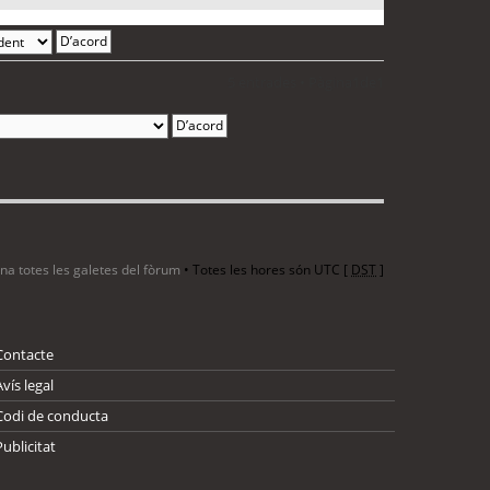
5 entrades • Pàgina
1
de
1
ina totes les galetes del fòrum
• Totes les hores són UTC [
DST
]
Contacte
Avís legal
Codi de conducta
Publicitat