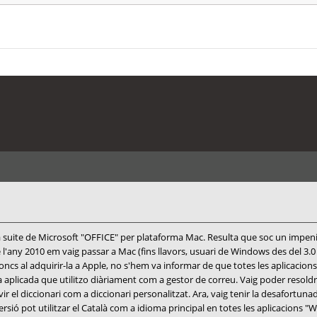
la suite de Microsoft "OFFICE" per plataforma Mac. Resulta que soc un impenite
ny 2010 em vaig passar a Mac (fins llavors, usuari de Windows des del 3.0 fins
ncs al adquirir-la a Apple, no s'hem va informar de que totes les aplicacions
plicada que utilitzo diàriament com a gestor de correu. Vaig poder resoldre
diccionari com a diccionari personalitzat. Ara, vaig tenir la desafortunada i
ersió pot utilitzar el Català com a idioma principal en totes les aplicacions