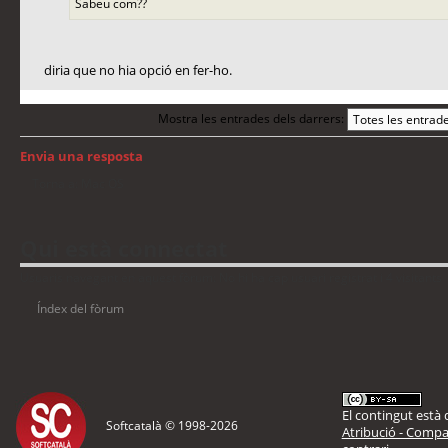
Sabeu com??
diria que no hia opció en fer-ho.
Mostra les entrades dels darrers:
Envia una resposta
Torna a: Mac OS
Qui està connectat
Usuaris navegant en aquest fòrum: No hi ha cap usuari registrat i 4 visitants
Índex del fòrum
El contingut està d
Softcatalà © 1998-
2026
Atribució - Compar