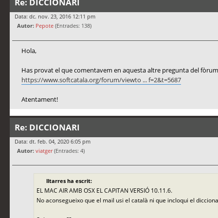
Re: DICCIONARI
Data: dc. nov. 23, 2016 12:11 pm
Autor:
Pepote
(Entrades: 138)
Hola,
Has provat el que comentavem en aquesta altre pregunta del fòru
https://www.softcatala.org/forum/viewto ... f=2&t=5687
Atentament!
Re: DICCIONARI
Data: dt. feb. 04, 2020 6:05 pm
Autor:
viatger
(Entrades: 4)
lltarres ha escrit:
EL MAC AIR AMB OSX EL CAPITAN VERSIÓ 10.11.6.
No aconsegueixo que el mail usi el català ni que incloqui el dicciona