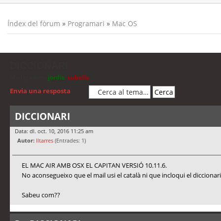
Índex del fòrum
»
Programari
»
Mac OS
DICCIONARI
Moderadors:
jordis
,
cubells
Envia una resposta
DICCIONARI
Data: dl. oct. 10, 2016 11:25 am
Autor:
lltarres
(Entrades: 1)
EL MAC AIR AMB OSX EL CAPITAN VERSIÓ 10.11.6.
No aconsegueixo que el mail usi el català ni que incloqui el diccionari
Sabeu com??