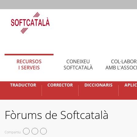
RECURSOS
CONEIXEU
COL·LABO
I SERVEIS
SOFTCATALÀ
AMB L'ASSOC
TRADUCTOR
CORRECTOR
DICCIONARIS
APLI
Fòrums de Softcatalà
Compartiu