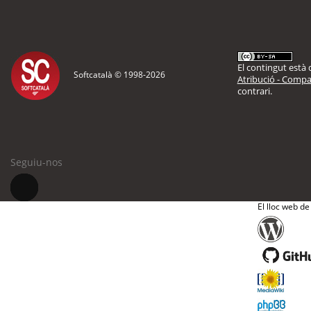
El contingut està d
Softcatalà © 1998-
2026
Atribució - Compar
contrari.
Seguiu-nos
El lloc web de