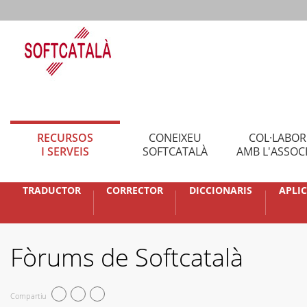
RECURSOS
CONEIXEU
COL·LABO
I SERVEIS
SOFTCATALÀ
AMB L'ASSOC
TRADUCTOR
CORRECTOR
DICCIONARIS
APLI
Fòrums de Softcatalà
Compartiu