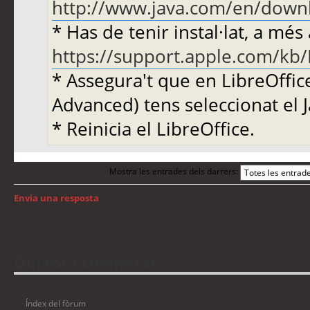
http://www.java.com/en/down
* Has de tenir instal·lat, a més
https://support.apple.com/kb
* Assegura't que en LibreOffice
Advanced) tens seleccionat el J
* Reinicia el LibreOffice.
Mostra les entrades dels darrers:
Envia una resposta
Torna a: Mac OS
Qui està connectat
Usuaris navegant en aquest fòrum: No hi ha cap usuari registrat i 3 visitants
Índex del fòrum