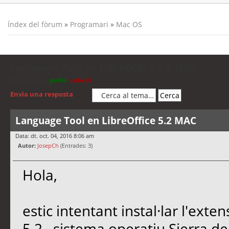
Índex del fòrum
»
Programari
»
Mac OS
Language Tool en LibreOffice 5.2 MAC
Moderadors:
jordis
,
cubells
Envia una resposta
Language Tool en LibreOffice 5.2 MAC
Data: dt. oct. 04, 2016 8:06 am
Autor:
JosepCh
(Entrades: 3)
Hola,
estic intentant instal·lar l'ext
5.2 , sistema operatiu Sierra d