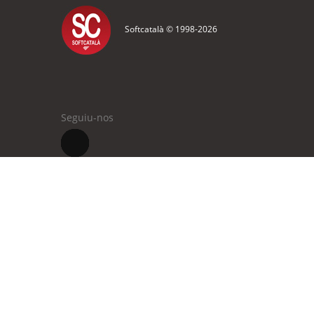
Softcatalà © 1998-
2026
Seguiu-nos