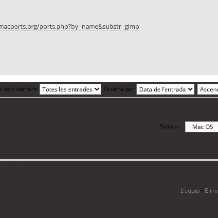
macports.org/ports.php?by=name&substr=gimp
s dels darrers:
Ordena per
Salta a :
i 6 visitants
L’equip
•
Elim