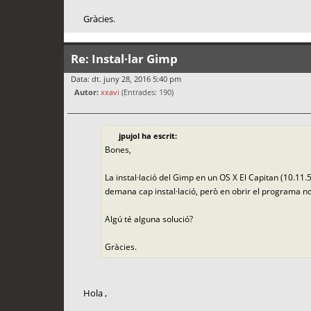
Gràcies.
Re: Instal·lar Gimp
Data: dt. juny 28, 2016 5:40 pm
Autor:
xxavi
(Entrades: 190)
jpujol ha escrit:
Bones,
La instal·lació del Gimp en un OS X El Capitan (10.1
demana cap instal·lació, però en obrir el programa no 
Algú té alguna solució?
Gràcies.
Hola ,