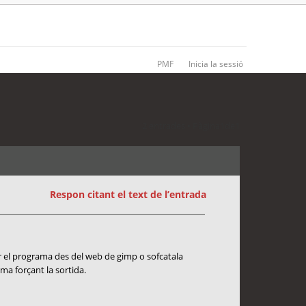
PMF
Inicia la sessió
2 entrades • Pàgina
1
de
1
Respon citant el text de l’entrada
ar el programa des del web de gimp o sofcatala
ma forçant la sortida.