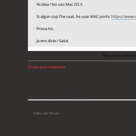
Ni idea ! No uso Mac OS X.
Si algun cop l'he usat, he usar MAC ports:
https://www.
Prova-ho.
Ja ens diràs ! Salut.
Mostra les entrade
Envia una resposta
Torna a: Mac OS
Qui està connectat
Usuaris navegant en aquest fòrum: No hi ha cap usuari registrat 
Índex del fòrum