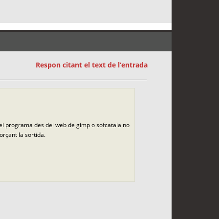
Respon citant el text de l’entrada
 el programa des del web de gimp o sofcatala no
rçant la sortida.