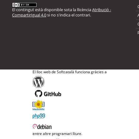
El contingut està disponible sota la llicència
Atribució -
CompartirIgual 4.0
si no s'indica el contrari.
El lloc web de Softcatalà funciona gràcies a
entre altre programari lliure.