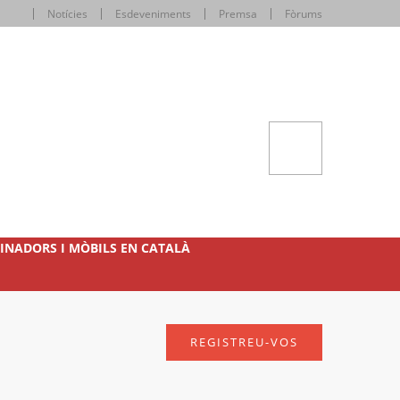
Notícies
Esdeveniments
Premsa
Fòrums
INADORS I MÒBILS EN CATALÀ
REGISTREU-VOS