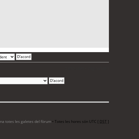
2 entrades • Pàgina
1
de
1
ina totes les galetes del fòrum
• Totes les hores són UTC [
DST
]