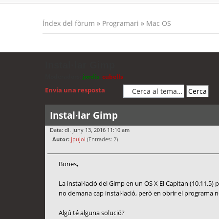
Índex del fòrum
»
Programari
»
Mac OS
Instal·lar Gimp
Moderadors:
jordis
,
cubells
Envia una resposta
Instal·lar Gimp
Data: dl. juny 13, 2016 11:10 am
Autor:
jpujol
(Entrades: 2)
Bones,
La instal·lació del Gimp en un OS X El Capitan (10.11.5
no demana cap instal·lació, però en obrir el programa no
Algú té alguna solució?