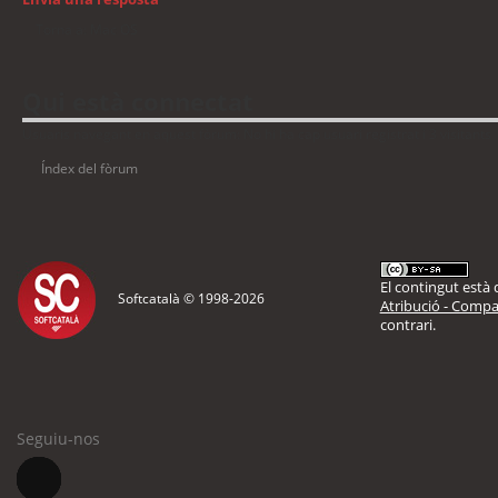
Torna a: Mac OS
Qui està connectat
Usuaris navegant en aquest fòrum: No hi ha cap usuari registrat i 3 visitants
Índex del fòrum
El contingut està d
Softcatalà © 1998-
2026
Atribució - Compar
contrari.
Seguiu-nos