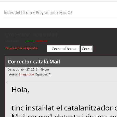
Índex del fòrum
»
Programari
»
Mac OS
Corrector català Mail
Moderadors:
jordis
,
cubells
Envia una resposta
Corrector català Mail
Data: dc. abr. 27, 2016 1:49 pm
Autor:
imanolooo
(Entrades: 1)
Hola,
tinc instal·lat el catalanitzador 
Mail no me'l detecta i és una m