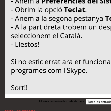
- Anem a
Preferències del Si
- Obrim la opció
Teclat
.
- Anem a la segona pestanya
T
- A la part dreta trobem un de
seleccionem el Català.
- Llestos!
Si no estic errat ara et funciona
programes com l'Skype.
Sort!!
Mostra les entrades dels darrers:
Envia una resposta