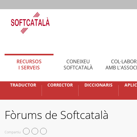
RECURSOS
CONEIXEU
COL·LABO
I SERVEIS
SOFTCATALÀ
AMB L'ASSOC
TRADUCTOR
CORRECTOR
DICCIONARIS
APLI
Fòrums de Softcatalà
Compartiu