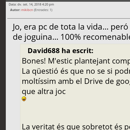
Data: dv. set. 14, 2018 4:20 pm
Autor:
mikibcn
(Entrades: 1)
Jo, era pc de tota la vida... pe
de joguina... 100% recomenable
David688 ha escrit:
Bones! M'estic plantejant comp
La qüestió és que no se si podré
moltíssim amb el Drive de googl
que altra joc
La veritat és que sobretot és pe