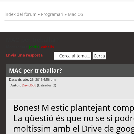
Índex del fòrum
»
Programari
»
Mac OS
MAC per treballar?
Moderadors:
jordis
,
cubells
Envia una resposta
MAC per treballar?
Data: dt. abr. 26, 2016 6:56 pm
Autor:
David688
(Entrades: 2)
Bones! M'estic plantejant compr
La qüestió és que no se si podré 
moltíssim amb el Drive de google