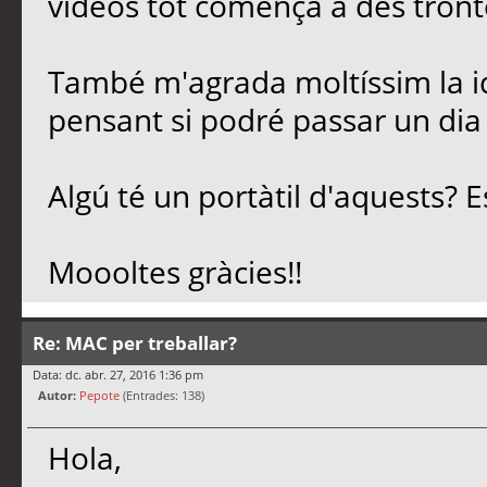
vídeos tot comença a des tronto
També m'agrada moltíssim la id
pensant si podré passar un dia 
Algú té un portàtil d'aquests? E
Moooltes gràcies!!
Re: MAC per treballar?
Data: dc. abr. 27, 2016 1:36 pm
Autor:
Pepote
(Entrades: 138)
Hola,