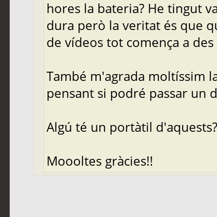
hores la bateria? He tingut v
dura però la veritat és que q
de vídeos tot comença a des 
També m'agrada moltíssim la 
pensant si podré passar un d
Algú té un portàtil d'aquests?
Moooltes gràcies!!