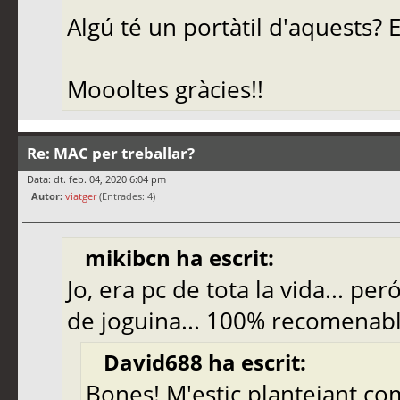
Algú té un portàtil d'aquests? E
Moooltes gràcies!!
Re: MAC per treballar?
Data: dt. feb. 04, 2020 6:04 pm
Autor:
viatger
(Entrades: 4)
mikibcn ha escrit:
Jo, era pc de tota la vida... pe
de joguina... 100% recomenabl
David688 ha escrit:
Bones! M'estic plantejant co