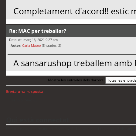
Completament d'acord!! estic 
Re: MAC per treballar?
Data: dt. març 16, 2021 9:27 am
Autor:
Carla Mateo
(Entrades: 2)
A sansarushop treballem amb M
Mostra les entrades dels darrers:
Envia una resposta
Torna a: Mac OS
Qui està connectat
Usuaris navegant en aquest fòrum: No hi ha cap usuari registrat i 2 visitants