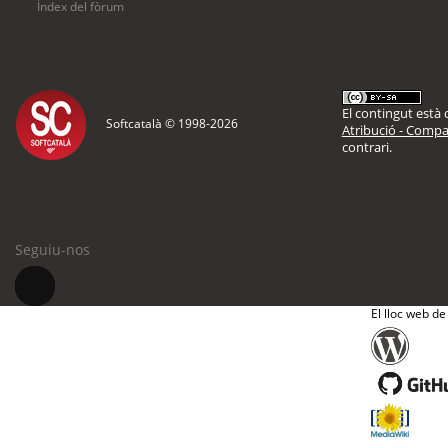
Índex del fòrum
El contingut està d
Softcatalà © 1998-
2026
Atribució - Compar
contrari.
Seguiu-nos
El lloc web de