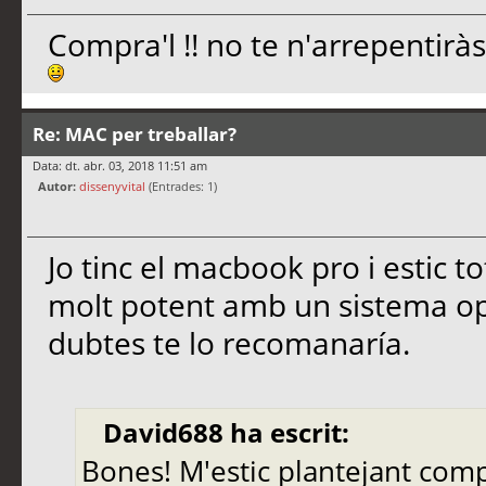
Compra'l !! no te n'arrepentirà
Re: MAC per treballar?
Data: dt. abr. 03, 2018 11:51 am
Autor:
dissenyvital
(Entrades: 1)
Jo tinc el macbook pro i estic 
molt potent amb un sistema op
dubtes te lo recomanaría.
David688 ha escrit:
Bones! M'estic plantejant comp