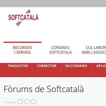
RECURSOS
CONEIXEU
COL·LABO
I SERVEIS
SOFTCATALÀ
AMB L'ASSOC
TRADUCTOR
CORRECTOR
DICCIONARIS
APLI
Fòrums de Softcatalà
Compartiu