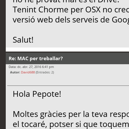
Tenint Chorme per OSX no crec
versió web dels serveis de Goog
Salut!
Re: MAC per treballar?
Data: dc. abr. 27, 2016 6:41 pm
Autor:
David688
(Entrades: 2)
Hola Pepote!
Moltes gràcies per la teva resp
el tocaré, potser si que toque