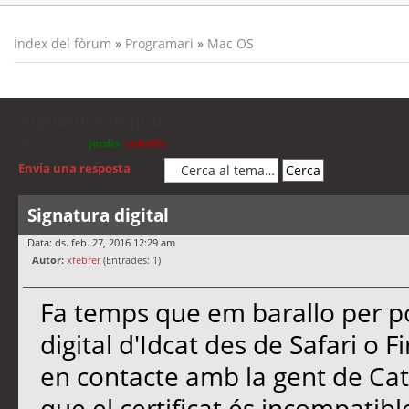
Índex del fòrum
»
Programari
»
Mac OS
Signatura digital
Moderadors:
jordis
,
cubells
Envia una resposta
Signatura digital
Data: ds. feb. 27, 2016 12:29 am
Autor:
xfebrer
(Entrades: 1)
Fa temps que em barallo per po
digital d'Idcat des de Safari o 
en contacte amb la gent de Catc
que el certificat és incompatib