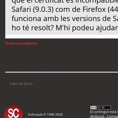
Safari (9.0.3) com de Firefox (44
funciona amb les versions de Safa
ho té resolt? M'hi podeu ajudar
Envia una resposta
Torna a: Mac OS
Qui està connectat
Usuaris navegant en aquest fòrum: No hi ha cap usuari registrat i 3 visitants
Índex del fòrum
El contingut està d
Softcatalà © 1998-
2026
Atribució - Compar