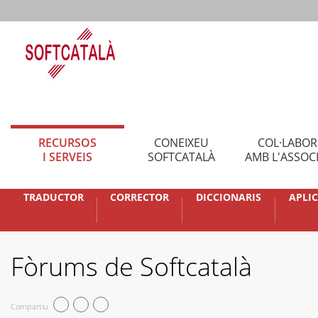
RECURSOS
CONEIXEU
COL·LABO
I SERVEIS
SOFTCATALÀ
AMB L'ASSOC
TRADUCTOR
CORRECTOR
DICCIONARIS
APLI
Fòrums de Softcatalà
Compartiu