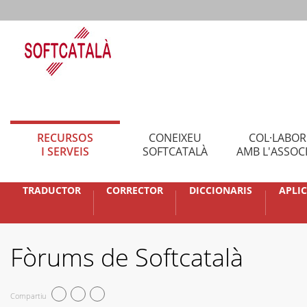
RECURSOS
CONEIXEU
COL·LABO
I SERVEIS
SOFTCATALÀ
AMB L'ASSOC
TRADUCTOR
CORRECTOR
DICCIONARIS
APLI
Fòrums de Softcatalà
Compartiu