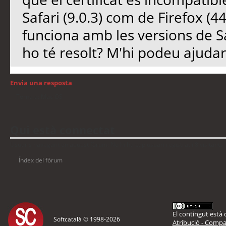
Safari (9.0.3) com de Firefox (44
funciona amb les versions de Safa
ho té resolt? M'hi podeu ajudar
Envia una resposta
Torna a: Mac OS
Qui està connectat
Usuaris navegant en aquest fòrum: No hi ha cap usuari registrat i 8 visitants
Índex del fòrum
El contingut està d
Softcatalà © 1998-
2026
Atribució - Compar