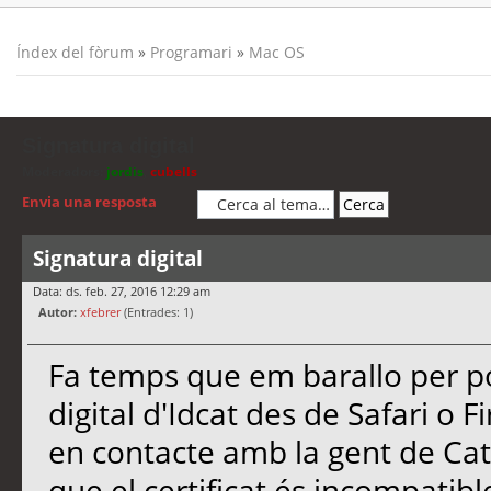
Índex del fòrum
»
Programari
»
Mac OS
Signatura digital
Moderadors:
jordis
,
cubells
Envia una resposta
Signatura digital
Data: ds. feb. 27, 2016 12:29 am
Autor:
xfebrer
(Entrades: 1)
Fa temps que em barallo per po
digital d'Idcat des de Safari o 
en contacte amb la gent de Catc
que el certificat és incompatib